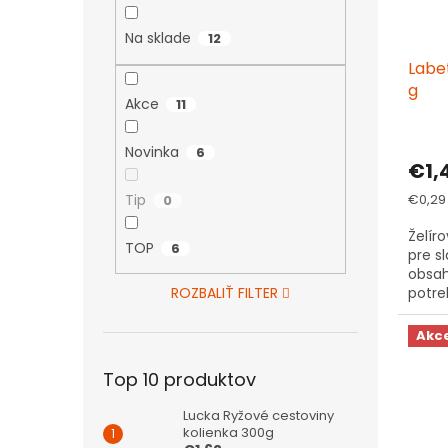
Na sklade
12
Labet
g
Akce
11
Novinka
6
€1,
Jedno
Tip
€0,29 
0
cena:
Želíro
TOP
6
pre s
obsah
ROZBALIŤ FILTER
potre
Akc
Top 10 produktov
Lucka Ryžové cestoviny
kolienka 300g