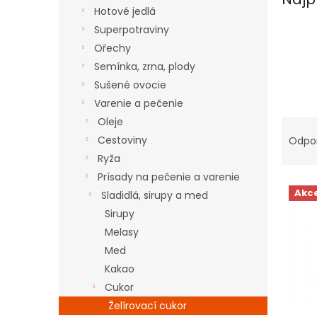
Hotové jedlá
Superpotraviny
Ořechy
Semínka, zrna, plody
Sušené ovocie
Varenie a pečenie
R
Oleje
a
Cestoviny
Odpo
d
Ryža
e
Prísady na pečenie a varenie
V
n
Akc
Sladidlá, sirupy a med
ý
i
p
Sirupy
e
i
p
Melasy
s
r
Med
p
o
Kakao
r
d
Cukor
o
u
Želírovací cukor
d
k