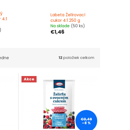
vý
Labeta Želírovací
 4:1
cukor 4:1 250 g
Na sklade
(50 ks)
)
€1,46
edne
12
položiek celkom
Akce
€0,49
–8 %