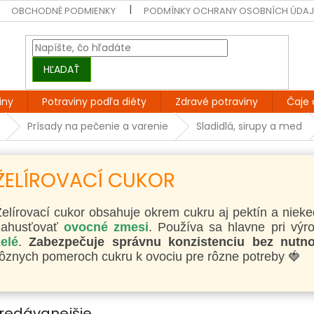
OBCHODNÉ PODMIENKY
PODMÍNKY OCHRANY OSOBNÍCH ÚDA
HĽADAŤ
iny
Potraviny podľa diéty
Zdravé potraviny
Čaje 
Prísady na pečenie a varenie
Sladidlá, sirupy a med
ŽELÍROVACÍ CUKOR
elírovací cukor obsahuje okrem cukru aj pektín a nieke
zahusťovať
ovocné zmesi
. Používa sa hlavne pri vý
elé
.
Zabezpečuje správnu konzistenciu bez nutno
ôznych pomeroch cukru k ovociu pre rôzne potreby 🍓
redávanejšie