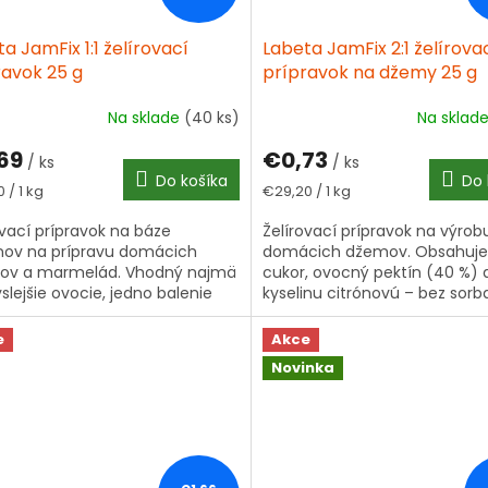
a JamFix 1:1 želírovací
Labeta JamFix 2:1 želírova
ravok 25 g
prípravok na džemy 25 g
Na sklade
(40 ks)
Na sklad
69
€0,73
/ ks
/ ks
Do košíka
Do 
tková
Jednotková
 / 1 kg
€29,20 / 1 kg
cena:
ovací prípravok na báze
Želírovací prípravok na výrob
nov na prípravu domácich
domácich džemov. Obsahuje
ov a marmelád. Vhodný najmä
cukor, ovocný pektín (40 %) 
yslejšie ovocie, jedno balenie
kyselinu citrónovú – bez sor
í na 1 kg ovocia. Zloženie:
gúm. Jedno vrecúško (25 g) v
 pektíny...
na 1 kg ovocia,...
e
Akce
Novinka