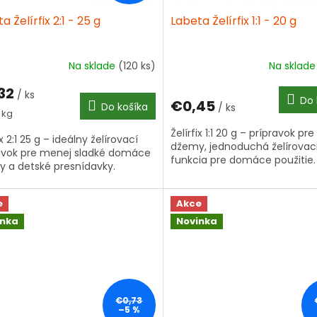
a Želírfix 2:1 - 25 g
Labeta Želírfix 1:1 - 20 g
Na sklade
(120 ks)
Na sklad
32
/ ks
Do 
€0,45
Do košíka
/ ks
tková
1 kg
Želírfix 1:1 20 g – prípravok p
ix 2:1 25 g – ideálny želírovací
džemy, jednoduchá želírovac
avok pre menej sladké domáce
funkcia pre domáce použitie.
 a detské presnídavky.
e
Akce
inka
Novinka
€0,73
–5 %