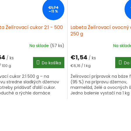
€1,74
–11 %
a Želírovací cukor 2:1 - 500
Labeta Želírovací ovocný
250 g
Na sklade
(57 ks)
Na skla
54
€1,54
/ ks
/ ks
Do košíka
Do 
tková
Jednotková
/ 100 g
€6,16 / 1 kg
cena:
ovací cukor 2:1 500 g – na
Želírovací prípravok na báze 
avu stredne sladkých džemov
(95 %) na prípravu džemov,
otreby pridávať ďalší cukor.
marmelád, želé a ovocných št
oduché a rýchle domáce
Jedno balenie vystačí na 1 kg
elády.
Vhodné na prípravu na sporáku
O
v
l
á
d