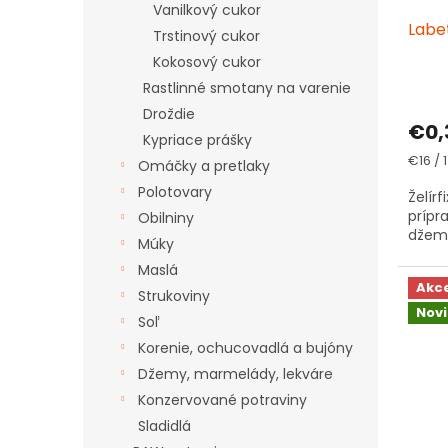
u
t
Vanilkový cukor
Labet
k
o
Trstinový cukor
t
v
Kokosový cukor
o
Rastlinné smotany na varenie
v
Droždie
€0,
Kypriace prášky
Jedno
€16 / 
Omáčky a pretlaky
cena:
Polotovary
Želírf
prípr
Obilniny
džemy
Múky
Maslá
Akc
Strukoviny
Nov
Soľ
Korenie, ochucovadlá a bujóny
Džemy, marmelády, lekváre
Konzervované potraviny
Sladidlá