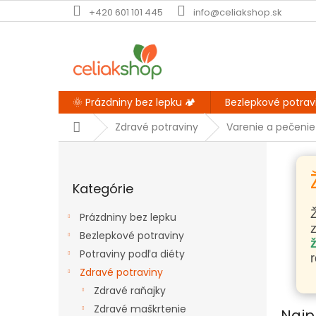
Prejsť
+420 601 101 445
info@celiakshop.sk
na
obsah
🌞 Prázdniny bez lepku 🏕️
Bezlepkové potrav
Domov
Zdravé potraviny
Varenie a pečenie
B
o
Preskočiť
č
Kategórie
kategórie
n
ý
Ž
Prázdniny bez lepku
p
Bezlepkové potraviny
a
ž
Potraviny podľa diéty
n
r
e
Zdravé potraviny
l
Zdravé raňajky
Zdravé maškrtenie
Najp