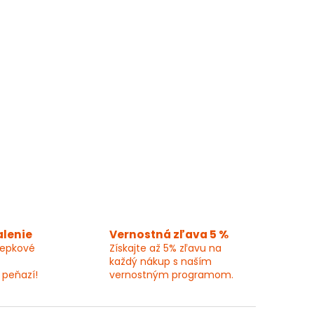
alenie
Vernostná zľava 5 %
lepkové
Získajte až 5% zľavu na
každý nákup s naším
 peňazí!
vernostným programom.