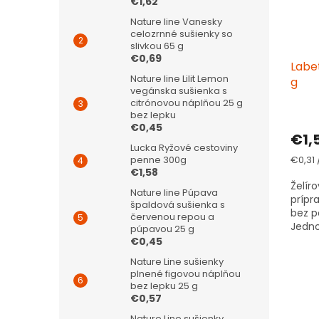
€1,62
Nature line Vanesky
celozrnné sušienky so
slivkou 65 g
€0,69
Labet
Nature line Lilit Lemon
g
vegánska sušienka s
citrónovou náplňou 25 g
bez lepku
€0,45
€1,
Lucka Ryžové cestoviny
Jedno
€0,31 
penne 300g
cena:
€1,58
Želír
Nature line Púpava
prípr
špaldová sušienka s
bez p
červenou repou a
Jedn
púpavou 25 g
marm
€0,45
Nature Line sušienky
plnené figovou náplňou
bez lepku 25 g
€0,57
Nature Line sušienky