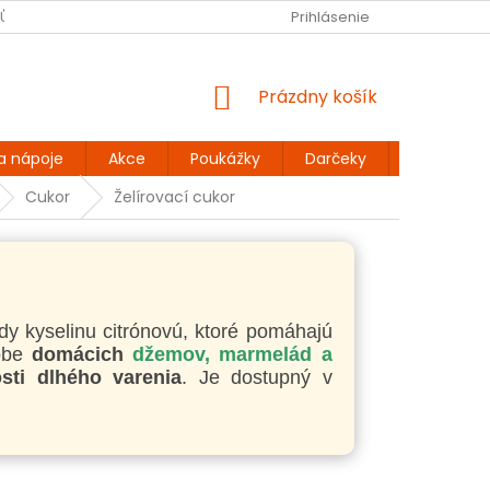
JŮ
BEZLEPKOVÉ RECEPTY
KONTAKT
Prihlásenie
DOPRAVA A PLATBA
NÁKUPNÝ
Prázdny košík
KOŠÍK
a nápoje
Akce
Poukážky
Darčeky
Extra výh
Cukor
Želírovací cukor
dy kyselinu citrónovú, ktoré pomáhajú
robe
domácich
džemov, marmelád a
sti dlhého varenia
. Je dostupný v