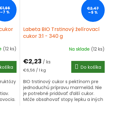
€1,66
€2,47
–7 %
–9 %
 cukor
Labeta BIO Trstinový želírovací
cukor 3:1 - 340 g
de
(12 ks)
Na sklade
(12 ks)
€2,23
/ ks
košíka
Do košíka
Jednotková
€6,56 / 1 kg
cena:
fruktózy
BIO trstinový cukor s pektínom pre
jednoduchú prípravu marmelád. Nie
iav.
je potrebné pridávať ďalší cukor.
 ovocia.
Môže obsahovať stopy lepku a iných
 aj v...
alergénov.