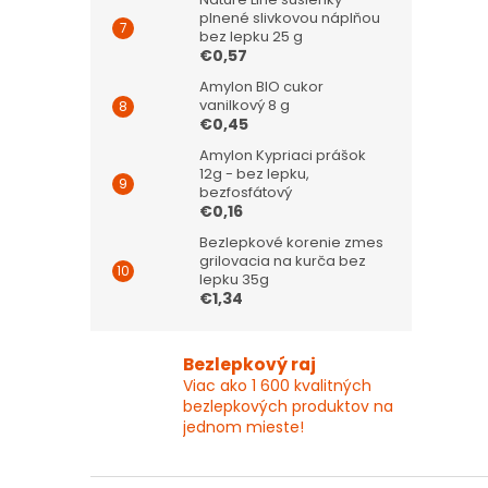
plnené slivkovou náplňou
bez lepku 25 g
€0,57
Amylon BIO cukor
vanilkový 8 g
€0,45
Amylon Kypriaci prášok
12g - bez lepku,
bezfosfátový
€0,16
Bezlepkové korenie zmes
grilovacia na kurča bez
lepku 35g
€1,34
Bezlepkový raj
Viac ako 1 600 kvalitných
bezlepkových produktov na
jednom mieste!
Z