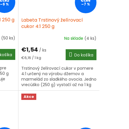
€1,62
€1,66
–9 %
–7 %
1 250 g
Labeta Trstinový želírovací
cukor 4:1 250 g
e
(50 ks)
Na sklade
(4 ks)
€1,54
/ ks
košíka
Do košíka
Jednotková
€6,16 / 1 kg
cena:
 pre
Trstinový želírovací cukor v pomere
250 g
4:1 určený na výrobu džemov a
uje
marmelád zo sladkého ovocia. Jedno
vrecúško (250 g) vystačí až na 1 kg
dať iba
ovocia. Bez bieleho cukru – stačí
pridať...
Akce