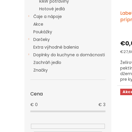
RAW potraviny
Hotové jedlá
Labet
Čaje a nápoje
príp
Akce
Poukážky
Darčeky
€0,
Extra výhodné balenia
Jedno
€27,60
Doplnky do kuchyne a domácnosti
cena:
Zachráň jedlo
Želír
pektí
Značky
džem
pre k
vystač
cukor,
Akc
Cena
€
0
€
3