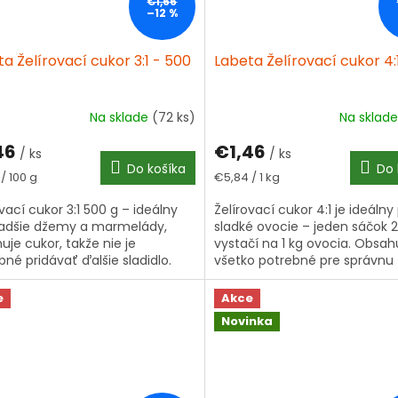
€1,66
–12 %
a Želírovací cukor 3:1 - 500
Labeta Želírovací cukor 4:
Na sklade
(72 ks)
Na sklad
46
€1,46
/ ks
/ ks
Do košíka
Do 
tková
Jednotková
/ 100 g
€5,84 / 1 kg
cena:
vací cukor 3:1 500 g – ideálny
Želírovací cukor 4:1 je ideálny
ladšie džemy a marmelády,
sladké ovocie – jeden sáčok 
uje cukor, takže nie je
vystačí na 1 kg ovocia. Obsah
bné pridávať ďalšie sladidlo.
všetko potrebné pre správnu
konzistenciu džemu, stačí pri
ovocie a...
e
Akce
Novinka