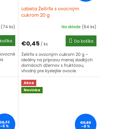
Labeta Želírfix s ovocným
cukrom 20 g
e
(74 ks)
Na sklade
(64 ks)
košíka
Do košíka
€0,45
/ ks
re ovocné
Želírfix s ovocným cukrom 20 g –
ia
ideálny na prípravu menej sladkých
domácich džemov s fruktózou,
vhodný pre kyslejšie ovocie.
Akce
Novinka
€0,77
€0,93
–5 %
–8 %