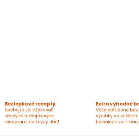
a
c
i
e
p
r
v
k
y
v
ý
p
i
s
u
Bezlepkové recepty
Extra výhodné b
Nechajte sa inšpirovať
Vaše obľúbené bez
skvelými bezlepkovými
výrobky vo väčších
receptami na každý deň!
baleniach za menej