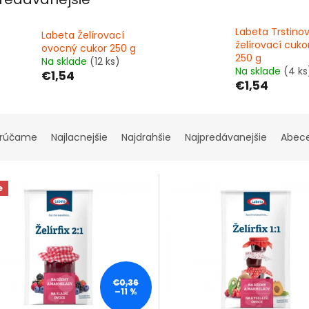
Labeta Trstino
Labeta Želírovací
želírovací cukor
ovocný cukor 250 g
250 g
Na sklade
(12 ks)
Na sklade
(4 ks
€1,54
€1,54
rúčame
Najlacnejšie
Najdrahšie
Najpredávanejšie
Abec
e
€0,36
–11 %