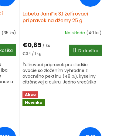
cí
Labeta JamFix 3:1 želírovací
prípravok na džemy 25 g
e
(35 ks)
Na sklade
(40 ks)
€0,85
/ ks
košíka
Do košíka
Jednotková
€34 / 1 kg
cena:
u
Želírovací prípravok pre sladšie
 iba
ovocie so zložením výhradne z
a
ovocného pektínu (48 %), kyseliny
banov a
citrónovej a cukru. Jedno vrecúško
ystačí
(25 g) na 900–1 000 g ovocia,
pridajte len...
Akce
Novinka