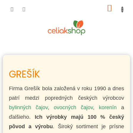
Prejsť
NÁKU
na
obsah
KOŠÍK
GREŠÍK
Firma Grešík bola založená v roku 1990 a dnes
patrí medzi popredných českých výrobcov
bylinných čajov
,
ovocných čajov
,
korenín
a
ďalšieho.
Ich výrobky majú 100 % český
pôvod a výrobu
. Široký sortiment je prísne