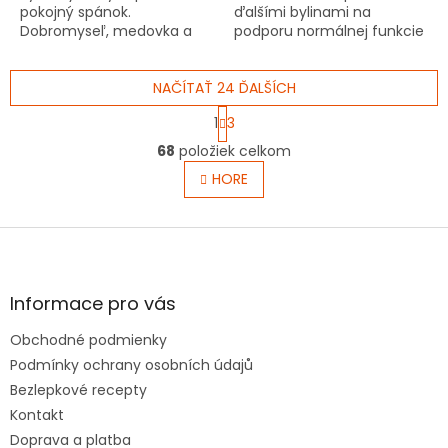
pokojný spánok.
ďalšími bylinami na
Dobromyseľ, medovka a
podporu normálnej funkcie
chmeľ prispievajú k
pečene, vhodný aj na
skorému zaspávaniu a
dlhodobé užívanie.
pokojným snom.
NAČÍTAŤ 24 ĎALŠÍCH
S
1
3
t
O
r
68
položiek celkom
v
á
l
HORE
n
á
k
o
d
v
Z
a
a
c
á
n
i
p
i
e
ä
e
Informace pro vás
p
t
r
Obchodné podmienky
i
v
e
Podmínky ochrany osobních údajů
k
y
Bezlepkové recepty
v
Kontakt
ý
Doprava a platba
p