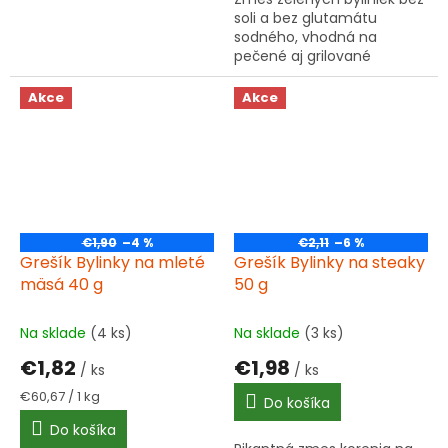
soli a bez glutamátu
sodného, vhodná na
pečené aj grilované
hydinové mäso.
Akce
Akce
€1,90
–4 %
€2,11
–6 %
Grešík Bylinky na mleté
Grešík Bylinky na steaky
mäsá 40 g
50 g
Na sklade
(4 ks)
Na sklade
(3 ks)
€1,82
€1,98
/ ks
/ ks
Jednotková
€60,67 / 1 kg
Do košíka
cena:
Do košíka