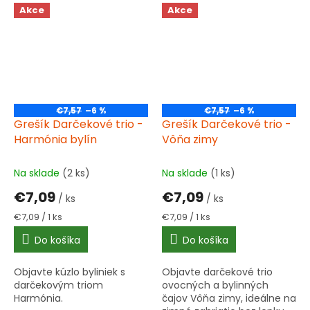
čajom - ideálna pre
Akce
Akce
vianočnú atmosféru bez
lepku.
€7,57
–6 %
€7,57
–6 %
Grešík Darčekové trio -
Grešík Darčekové trio -
Harmónia bylín
Vôňa zimy
Na sklade
(2 ks)
Na sklade
(1 ks)
€7,09
€7,09
/ ks
/ ks
Jednotková
Jednotková
€7,09 / 1 ks
€7,09 / 1 ks
cena:
cena:
Do košíka
Do košíka
Objavte kúzlo byliniek s
Objavte darčekové trio
darčekovým triom
ovocných a bylinných
Harmónia.
čajov Vôňa zimy, ideálne na