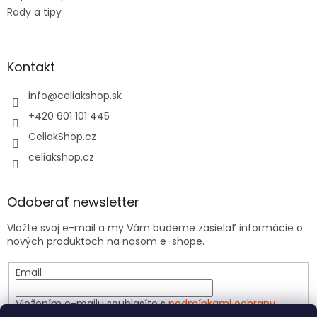
i
Rady a tipy
s
u
Kontakt
info
@
celiakshop.sk
+420 601 101 445
CeliakShop.cz
celiakshop.cz
Odoberať newsletter
Vložte svoj e-mail a my Vám budeme zasielať informácie o
nových produktoch na našom e-shope.
Email
Vložením e-mailu souhlasíte s
podmínkami ochrany
osobních údajů