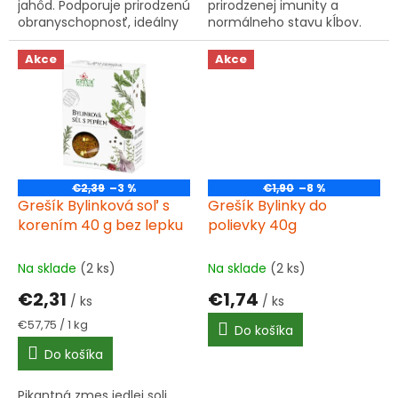
jahôd. Podporuje prirodzenú
prirodzenej imunity a
obranyschopnosť, ideálny
normálneho stavu kĺbov.
na celodenné popíjanie.
Obsahuje plody a kvety
čierneho bzu, šípky a ďalšie
Akce
Akce
bylinky podľa tradičnej...
€2,39
–3 %
€1,90
–8 %
Grešík Bylinková soľ s
Grešík Bylinky do
korením 40 g bez lepku
polievky 40g
Na sklade
(2 ks)
Na sklade
(2 ks)
€2,31
€1,74
/ ks
/ ks
Jednotková
€57,75 / 1 kg
Do košíka
cena:
Do košíka
Pikantná zmes jedlej soli,