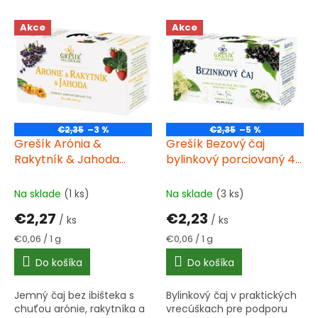
i
V
e
Akce
Akce
ý
p
p
r
i
o
s
d
p
u
r
k
o
t
€2,35
–3 %
€2,35
–5 %
d
Grešík Arónia &
Grešík Bezový čaj
o
u
Rakytník & Jahoda
bylinkový porciovaný 40
v
k
ovocný porcovaný čaj
g (20 x 2,00 g)
t
40g
Na sklade
(1 ks)
Na sklade
(3 ks)
o
€2,27
€2,23
v
/ ks
/ ks
Jednotková
Jednotková
€0,06 / 1 g
€0,06 / 1 g
cena:
cena:
Do košíka
Do košíka
Jemný čaj bez ibišteka s
Bylinkový čaj v praktických
chuťou arónie, rakytníka a
vrecúškach pre podporu