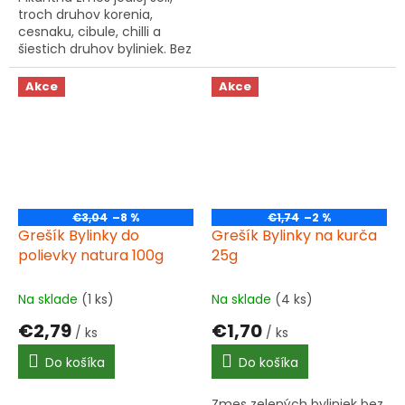
troch druhov korenia,
cesnaku, cibule, chilli a
šiestich druhov byliniek. Bez
glutamanu sodného.
Výborná na mäso aj
Akce
Akce
zeleninu.
€3,04
–8 %
€1,74
–2 %
Grešík Bylinky do
Grešík Bylinky na kurča
polievky natura 100g
25g
Na sklade
(1 ks)
Na sklade
(4 ks)
€2,79
€1,70
/ ks
/ ks
Do košíka
Do košíka
Zmes zelených byliniek bez