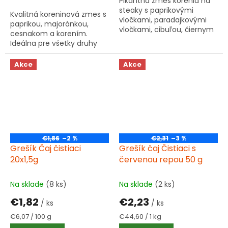
Pikantná zmes korenia na
steaky s paprikovými
Kvalitná koreninová zmes s
vločkami, paradajkovými
paprikou, majoránkou,
vločkami, cibuľou, čiernym
cesnakom a korením.
korením, cesnakom,
Ideálna pre všetky druhy
tymiánom a drveným chilli.
mletého mäsa, pečenie aj
Bez glutamánu sodného.
grilovanie. Bez glutamánu
Akce
Akce
sodného.
€1,86
–2 %
€2,31
–3 %
Grešík Čaj čistiaci
Grešík čaj Čistiaci s
20x1,5g
červenou repou 50 g
Na sklade
(8 ks)
Na sklade
(2 ks)
€1,82
€2,23
/ ks
/ ks
Jednotková
Jednotková
€6,07 / 100 g
€44,60 / 1 kg
cena:
cena: