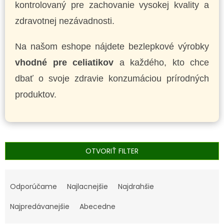
kontrolovaný pre zachovanie vysokej kvality a
zdravotnej nezávadnosti.
Na našom eshope nájdete bezlepkové výrobky
vhodné pre celiatikov
a každého, kto chce
dbať o svoje zdravie konzumáciou prírodných
produktov.
OTVORIŤ FILTER
R
a
Odporúčame
Najlacnejšie
Najdrahšie
d
e
Najpredávanejšie
Abecedne
n