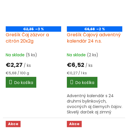
€2,35
–3 %
€6,68
–2 %
Grešík Čaj zázvor a
Grešík Čajový adventný
citrón 20x2g
kalendár 24 n.s.
Na sklade
(5 ks)
Na sklade
(2 ks)
€2,27
€6,52
/ ks
/ ks
Jednotková
Jednotková
€5,68 / 100 g
€0,27 / 1 ks
cena:
cena:
Do košíka
Do košíka
Adventný kalendár s 24
druhmi bylinkových,
ovocných aj čiernych čajov.
Skvelý darček aj zimný
rituál pre pokojné dni plné
chutí.
Akce
Akce