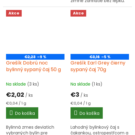
zimné zahriatie bez lepku.
Akce
Akce
€2,23
–9 %
€3,16
–5 %
Grešík Dobrú noc
Grešík Earl Grey čierny
bylinný sypaný čaj 50 g
sypaný čaj 70g
Na sklade
(3 ks)
Na sklade
(1 ks)
€2,02
€3
/ ks
/ ks
Jednotková
Jednotková
€0,04 / 1 g
€0,04 / 1 g
cena:
cena:
Do košíka
Do košíka
Bylinná zmes deviatich
Lahodný bylinkový čaj s
vybraných bylín pre
čakankou, ostropestřcom a