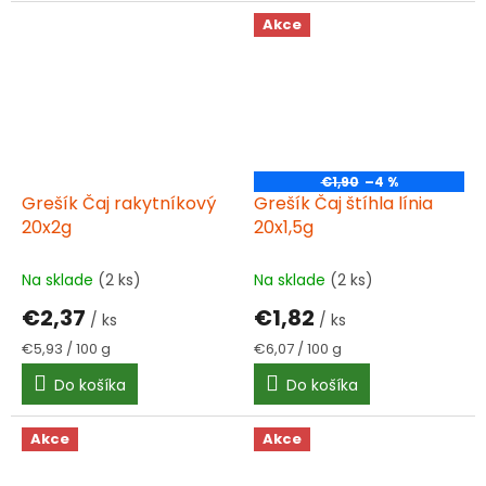
Akce
€1,90
–4 %
Grešík Čaj rakytníkový
Grešík Čaj štíhla línia
20x2g
20x1,5g
Na sklade
(2 ks)
Na sklade
(2 ks)
€2,37
€1,82
/ ks
/ ks
Jednotková
Jednotková
€5,93 / 100 g
€6,07 / 100 g
cena:
cena:
Do košíka
Do košíka
Akce
Akce