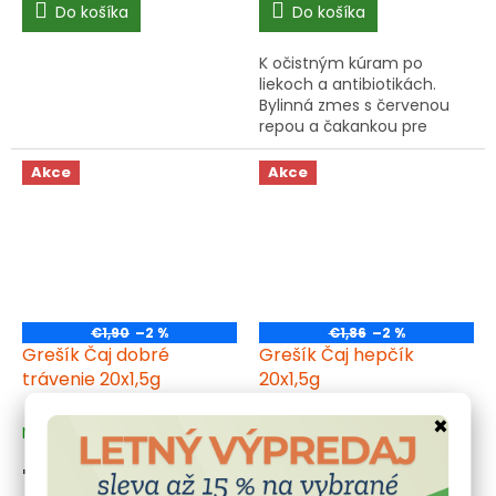
Do košíka
Do košíka
K očistným kúram po
liekoch a antibiotikách.
Bylinná zmes s červenou
repou a čakankou pre
harmonizáciu organizmu.
Viac informácií ▾
Akce
Akce
€1,90
–2 %
€1,86
–2 %
Grešík Čaj dobré
Grešík Čaj hepčík
trávenie 20x1,5g
20x1,5g
×
Na sklade
(4 ks)
Na sklade
(3 ks)
€1,86
€1,82
/ ks
/ ks