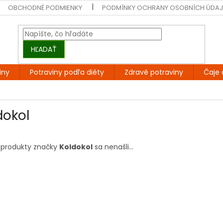
OBCHODNÉ PODMIENKY
PODMÍNKY OCHRANY OSOBNÍCH ÚDA
HĽADAŤ
iny
Potraviny podľa diéty
Zdravé potraviny
Čaje 
dokol
 produkty značky
Koldokol
sa nenašli...