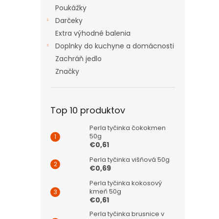
Poukážky
Darčeky
Extra výhodné balenia
Doplnky do kuchyne a domácnosti
Zachráň jedlo
Značky
Top 10 produktov
Perla tyčinka čokokmen
50g
€0,61
Perla tyčinka višňová 50g
€0,69
Perla tyčinka kokosový
kmeň 50g
€0,61
Perla tyčinka brusnice v