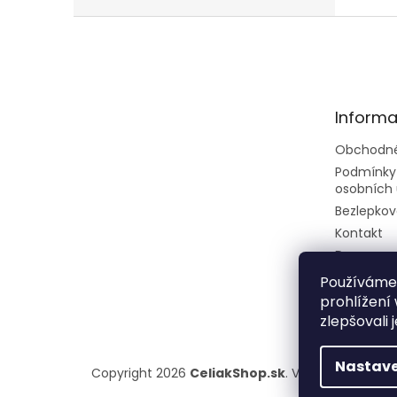
Z
á
p
ä
t
Informa
i
e
Obchodné
Podmínky
osobních 
Bezlepkov
Kontakt
Doprava a
Rady a tip
Používáme
prohlížení
zlepšovali 
Nastave
Copyright 2026
CeliakShop.sk
. Všetky práva vy