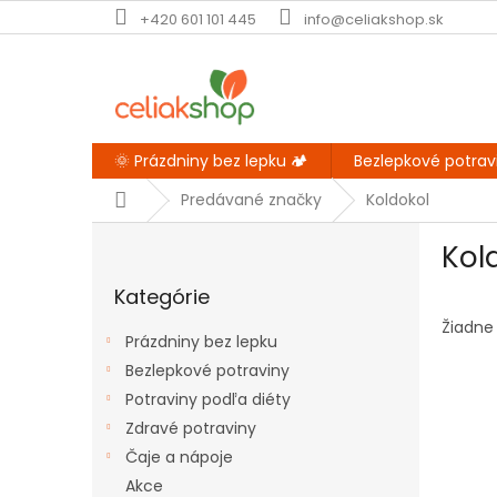
Prejsť
+420 601 101 445
info@celiakshop.sk
na
obsah
🌞 Prázdniny bez lepku 🏕️
Bezlepkové potrav
Domov
Predávané značky
Koldokol
B
Kol
o
Preskočiť
č
Kategórie
kategórie
n
ý
Žiadne
Prázdniny bez lepku
p
Bezlepkové potraviny
a
Potraviny podľa diéty
n
e
Zdravé potraviny
l
Čaje a nápoje
Akce