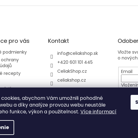
ce pro vás
Kontakt
Odober
 podmienky
Vložte s
info
@
celiakshop.sk
o nových
 ochrany
+420 601 101 445
údajů
CeliakShop.cz
Email
é recepty
celiakshop.cz
Vložení
 platba
osobníc
y
 cookies, abychom Vám umožnili pohodlné
 webu a díky analýze provozu webu neustále
PRIHL
jeho funkce, výkon a použitelnost.
Více informací
nie
hradené.