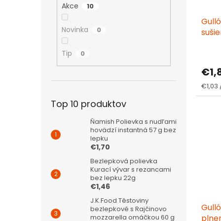
d
k
Akce
10
u
t
Gull
k
o
Novinka
0
suši
t
v
zníž
o
Tip
0
v
€1,
Jedno
€1,03 
cena:
Top 10 produktov
Ňamish Polievka s nudľami
hovädzí instantná 57 g bez
lepku
€1,70
Bezlepková polievka
Kurací vývar s rezancami
bez lepku 22g
€1,46
J.K.Food Těstoviny
Gull
bezlepkové s Rajčinovo
mozzarella omáčkou 60 g
plne