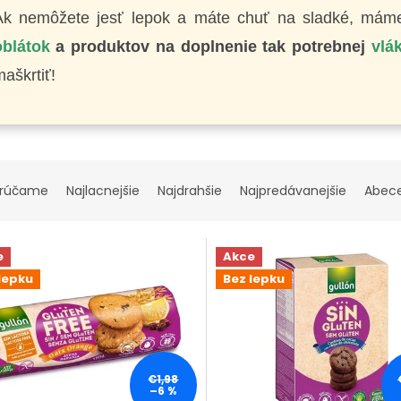
Ak nemôžete jesť lepok a máte chuť na sladké, má
oblátok
a produktov na doplnenie tak potrebnej
vlá
aškrtiť!
rúčame
Najlacnejšie
Najdrahšie
Najpredávanejšie
Abec
e
Akce
lepku
Bez lepku
€1,98
–6 %