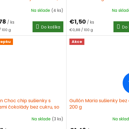
ukru, so sladidlami 60 g
Na sklade
(4 ks)
Na skla
78
€1,50
/ ks
/ ks
Do košíka
Do 
tková
Jednotková
/ 100 g
€0,88 / 100 g
cena:
lepku
Akce
n Choc chip sušienky s
Gullón Maria sušienky bez
ami čokolády bez cukru, so
200 g
dlami 150 g
Na sklade
(3 ks)
Na skla