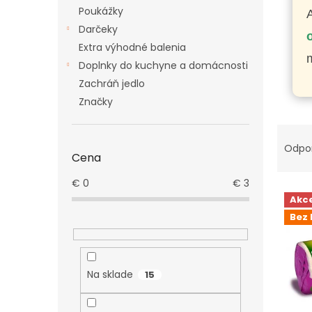
Poukážky
Darčeky
Extra výhodné balenia
m
Doplnky do kuchyne a domácnosti
Zachráň jedlo
Značky
R
a
Odpo
Cena
d
e
€
0
€
3
V
n
Akc
ý
i
Bez 
p
e
i
p
s
r
p
o
Na sklade
15
r
d
o
u