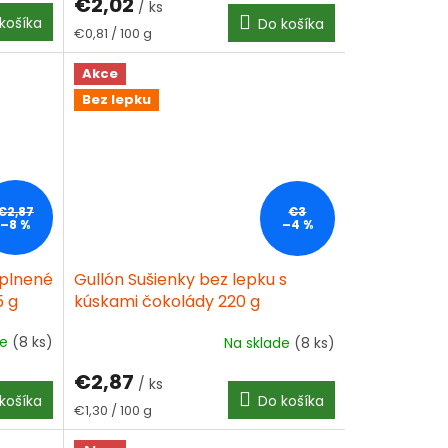
€2,02
/ ks
košíka
Do košíka
Jednotková
€0,81 / 100 g
cena:
Akce
Bez lepku
€2,87
€3
–8 %
–4 %
 plnené
Gullón Sušienky bez lepku s
 g
kúskami čokolády 220 g
de
(8 ks)
Na sklade
(8 ks)
Priemerné
hodnotenie
€2,87
produktu
/ ks
košíka
Do košíka
je
Jednotková
€1,30 / 100 g
5,0
cena:
z