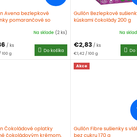
ón Avena bezlepkové
Gullón Bezlepkové sušienk
enky pomarančové so
kúskami čokolády 200 g
eným obsahom laktózy 180 g
Na sklade
(2 ks)
Na skla
86
€2,83
/ ks
/ ks
Do košíka
Do 
tková
Jednotková
/ 100 g
€1,42 / 100 g
cena:
Akce
ón Čokoládové oplatky
Gullón Fibre sušienky s vlá
né čokoládovým krémom,
bez cukru 170 g