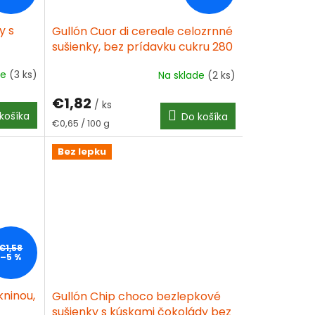
y s
Gullón Cuor di cereale celozrnné
sušienky, bez prídavku cukru 280
g
de
(3 ks)
Na sklade
(2 ks)
€1,82
/ ks
košíka
Do košíka
Jednotková
€0,65 / 100 g
cena:
Bez lepku
€1,58
–5 %
kninou,
Gullón Chip choco bezlepkové
sušienky s kúskami čokolády bez