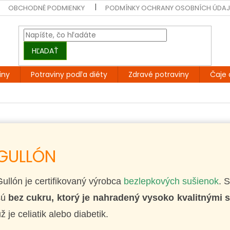
OBCHODNÉ PODMIENKY
PODMÍNKY OCHRANY OSOBNÍCH ÚDA
HĽADAŤ
iny
Potraviny podľa diéty
Zdravé potraviny
Čaje 
GULLÓN
ullón je certifikovaný výrobca
bezlepkových sušienok
. 
sú
bez cukru, ktorý je nahradený vysoko kvalitnými s
ž je celiatik alebo diabetik.