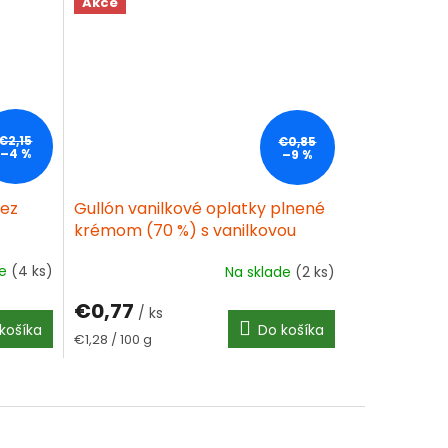
Akce
5
hviezdičiek.
€2,15
€0,85
–4 %
–9 %
bez
Gullón vanilkové oplatky plnené
krémom (70 %) s vanilkovou
príchuťou, bez cukru, s vlákninou
de
(4 ks)
Na sklade
(2 ks)
60 g
€0,77
/ ks
košíka
Do košíka
Jednotková
€1,28 / 100 g
cena: