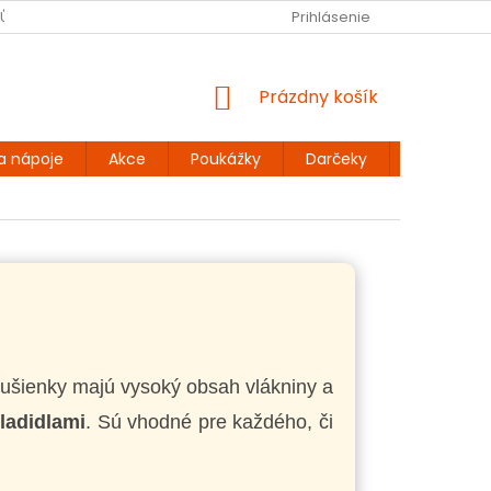
JŮ
BEZLEPKOVÉ RECEPTY
KONTAKT
Prihlásenie
DOPRAVA A PLATBA
NÁKUPNÝ
Prázdny košík
KOŠÍK
a nápoje
Akce
Poukážky
Darčeky
Extra výh
Sušienky majú vysoký obsah vlákniny a
ladidlami
. Sú vhodné pre každého, či