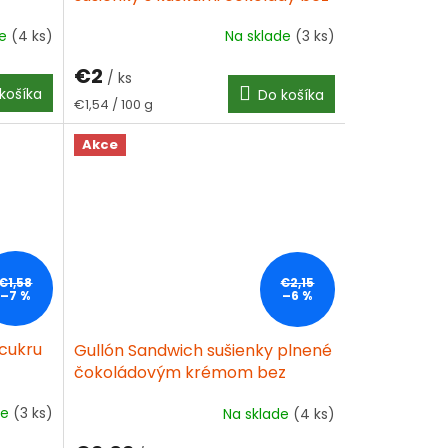
pridaného cukru 130 g
de
(4 ks)
Na sklade
(3 ks)
€2
/ ks
košíka
Do košíka
Jednotková
€1,54 / 100 g
cena:
Akce
€1,58
€2,15
–7 %
–6 %
 cukru
Gullón Sandwich sušienky plnené
čokoládovým krémom bez
pridaného cukru, so sladidlami
de
(3 ks)
Na sklade
(4 ks)
250 g