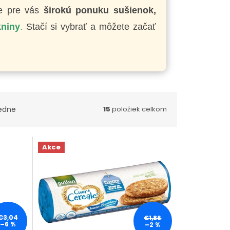
me pre vás
širokú ponuku sušienok,
kniny
.
Stačí si vybrať a môžete začať
edne
15
položiek celkom
Akce
€3,04
€1,86
–6 %
–2 %