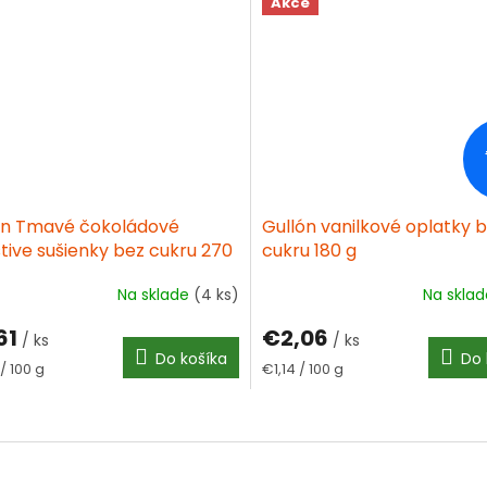
Akce
ón Tmavé čokoládové
Gullón vanilkové oplatky 
tive sušienky bez cukru 270
cukru 180 g
Na sklade
(4 ks)
Na skla
61
€2,06
/ ks
/ ks
Do košíka
Do 
tková
Jednotková
/ 100 g
€1,14 / 100 g
cena:
O
v
l
á