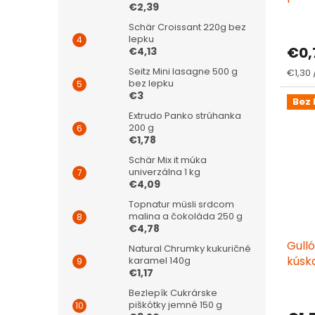
€2,39
bez c
Schär Croissant 220g bez
lepku
€0,
€4,13
Seitz Mini lasagne 500 g
Jedno
€1,30 
bez lepku
cena:
€3
Bez 
Extrudo Panko strúhanka
200 g
€1,78
Schär Mix it múka
univerzálna 1 kg
€4,09
Topnatur müsli srdcom
malina a čokoláda 250 g
€4,78
Gulló
Natural Chrumky kukuričné
kúsk
karamel 140g
€1,17
sladi
Bezlepík Cukrárske
piškótky jemné 150 g