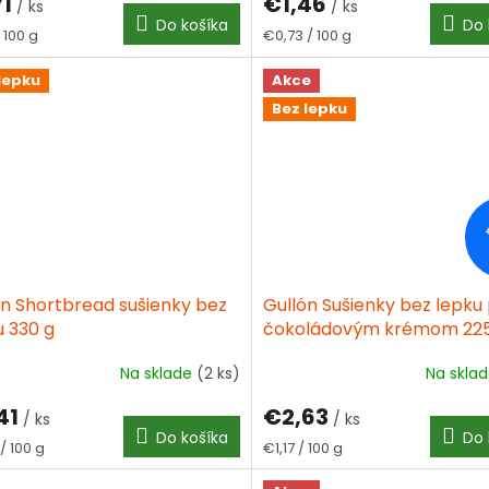
71
€1,46
/ ks
/ ks
Do košíka
Do 
tková
Jednotková
/ 100 g
€0,73 / 100 g
cena:
lepku
Akce
Bez lepku
ón Shortbread sušienky bez
Gullón Sušienky bez lepku
u 330 g
čokoládovým krémom 225
Na sklade
(2 ks)
Na skla
41
€2,63
/ ks
/ ks
Do košíka
Do 
tková
Jednotková
/ 100 g
€1,17 / 100 g
cena: