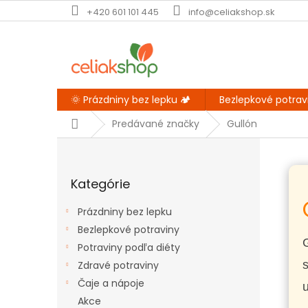
Prejsť
+420 601 101 445
info@celiakshop.sk
na
obsah
🌞 Prázdniny bez lepku 🏕️
Bezlepkové potrav
Domov
Predávané značky
Gullón
B
o
Preskočiť
č
Kategórie
kategórie
n
ý
Prázdniny bez lepku
p
Bezlepkové potraviny
a
G
Potraviny podľa diéty
n
e
Zdravé potraviny
l
Čaje a nápoje
u
Akce