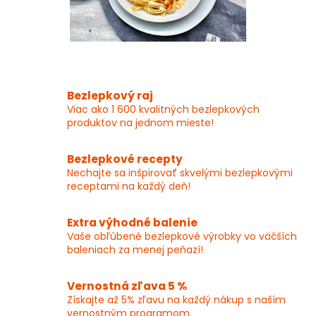
v
ý
p
i
s
u
Bezlepkový raj
Viac ako 1 600 kvalitných bezlepkových
produktov na jednom mieste!
Bezlepkové recepty
Nechajte sa inšpirovať skvelými bezlepkovými
receptami na každý deň!
Extra výhodné balenie
Vaše obľúbené bezlepkové výrobky vo väčších
baleniach za menej peňazí!
Vernostná zľava 5 %
Získajte až 5% zľavu na každý nákup s naším
vernostným programom.