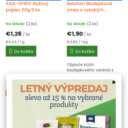
ASIA-SPIRIT Ryžový
Balviten Bezlepková
papier 50g 9 ks
zmes s vysokým
podielom ryžovej múky
500 g bez lepku
Na sklade
(2 ks)
Na sklade
(2 ks)
€1,26
€1,90
/ ks
/ ks
Jednotková
Jednotková
€0,03 / 1 g
€3,80 / 1 kg
cena:
cena:
Do košíka
Do košíka
Objavte kúzlo
bezlepkového varenia s
touto univerzálnou
zmesou, ktorá premení
×
vaše jedlá na chutné a
bezlepkové špeciality.
Bez lepku
Akce
Bez lepku