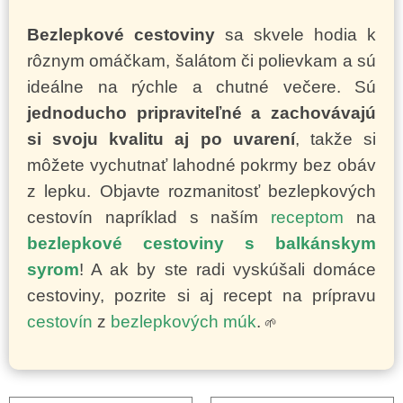
Bezlepkové cestoviny
sa skvele hodia k
rôznym omáčkam, šalátom či polievkam a sú
ideálne na rýchle a chutné večere. Sú
jednoducho pripraviteľné a zachovávajú
si svoju kvalitu aj po uvarení
, takže si
môžete vychutnať lahodné pokrmy bez obáv
z lepku. Objavte rozmanitosť bezlepkových
cestovín napríklad s naším
receptom
na
bezlepkové cestoviny s balkánskym
syrom
! A ak by ste radi vyskúšali domáce
cestoviny, pozrite si aj recept na prípravu
cestovín
z
bezlepkových múk
.
🌱