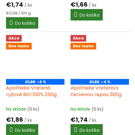
€1,74
€1,66
/ ks
/ ks
Jednotková
€0,58 / 100 g
Do košíka
cena:
Do košíka
Akce
Akce
Bez lepku
Bez lepku
€1,98
–6 %
€1,82
–4 %
Apotheke Vretená
Apotheke Vretena s
ryžové BIO 100% 250g
červenou repou 300g
Na sklade
(9 ks)
Na sklade
(5 ks)
€1,86
€1,74
/ ks
/ ks
Do košíka
Do košíka