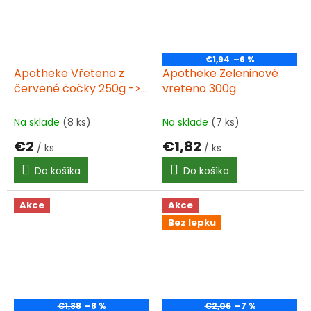
€1,94
–6 %
Apotheke Vřetena z
Apotheke Zeleninové
červené čočky 250g ->
vreteno 300g
Apotheke Vretená z
červenej šošovice 250g
Na sklade
(8 ks)
Na sklade
(7 ks)
€2
€1,82
/ ks
/ ks
Do košíka
Do košíka
Akce
Akce
Bez lepku
€1,38
–8 %
€2,06
–7 %