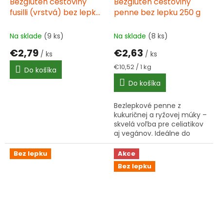
Bezgluten cestoviny
Bezgluten cestoviny
fusilli (vrstvá) bez lepku
penne bez lepku 250 g
250g
Na sklade
(9 ks)
Na sklade
(8 ks)
€2,79
€2,63
/ ks
/ ks
Jednotková
€10,52 / 1 kg
Do košíka
cena:
Do košíka
Bezlepkové penne z
kukuričnej a ryžovej múky –
skvelá voľba pre celiatikov
aj vegánov. Ideálne do
omáčok, zapékaných jedál
aj šalátov!
Bez lepku
Akce
Bez lepku