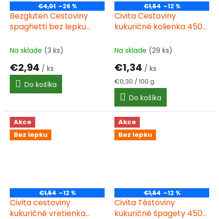
€4,01
–26 %
€1,54
–12 %
Bezgluten Cestoviny
Civita Cestoviny
spaghetti bez lepku
kukuričné kolienka 450g
250g
bez lepku
Na sklade
(3 ks)
Na sklade
(29 ks)
€2,94
€1,34
/ ks
/ ks
Jednotková
€0,30 / 100 g
Do košíka
cena:
Do košíka
Akce
Akce
Bez lepku
Bez lepku
€1,54
–12 %
€1,54
–12 %
Civita cestoviny
Civita Těstoviny
kukuričné vretienka
kukuričné špagety 450g