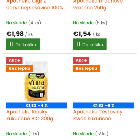
d
Apotheke Gigli z
Apotheke Hrachové
u
červenej šošovice 100%
vřeteno 250g
k
250g
t
Na sklade
(4 ks)
Na sklade
(5 ks)
o
€1,98
€1,54
v
/ ks
/ ks
Do košíka
Do košíka
Akce
Akce
Bez lepku
Bez lepku
€1,82
–4 %
€1,82
–8 %
Apotheke Klásky
Apotheke Těstoviny
kukuřičné BIO 300g
Kwák kukuričné
bezlepkové 300g BIO
Na sklade
(1 ks)
Na sklade
(12 ks)