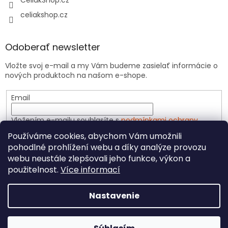
celiakshop.cz
Odoberať newsletter
Vložte svoj e-mail a my Vám budeme zasielať informácie o
nových produktoch na našom e-shope.
Email
Vložením e-mailu souhlasíte s
podmínkami ochrany
osobních údajů
Používáme cookies, abychom Vám umožnili
pohodlné prohlížení webu a díky analýze provozu
PRIHLÁSIŤ SA
webu neustále zlepšovali jeho funkce, výkon a
použitelnost.
Více informací
Nastavenie
Vytvoril Shoptet