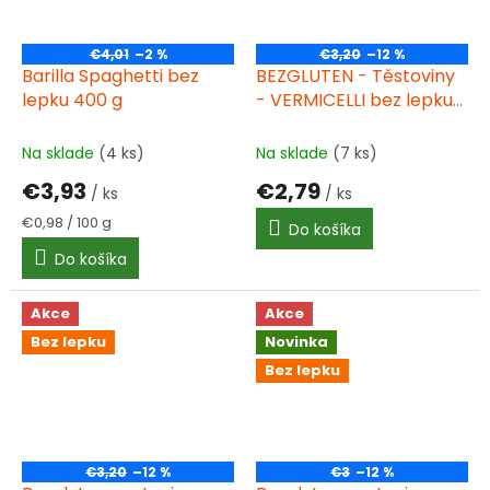
€4,01
–2 %
€3,20
–12 %
Barilla Spaghetti bez
BEZGLUTEN - Těstoviny
lepku 400 g
- VERMICELLI bez lepku
(polievkové rezance)
250g
Na sklade
(4 ks)
Na sklade
(7 ks)
€3,93
€2,79
/ ks
/ ks
Jednotková
€0,98 / 100 g
Do košíka
cena:
Do košíka
Akce
Akce
Bez lepku
Novinka
Bez lepku
€3,20
–12 %
€3
–12 %