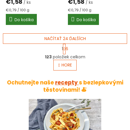
€1,58
€1,58
/ ks
/ ks
Jednotková
Jednotková
€0,79 / 100 g
€0,79 / 100 g
cena:
cena:
Do košíka
Do košíka
NAČÍTAŤ 24 ĎALŠÍCH
S
1
6
t
O
r
123
položiek celkom
v
á
l
HORE
n
á
k
o
d
v
a
Ochutnejte naše
recepty
s bezlepkovými
a
c
těstovinami! 🍝
n
i
i
e
e
p
r
v
k
y