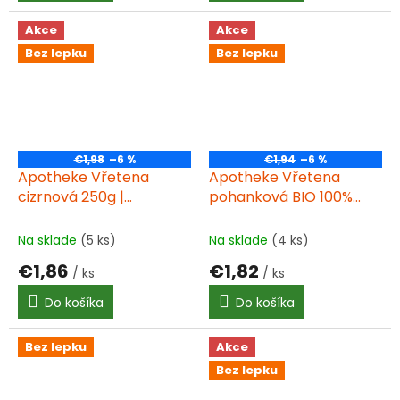
Akce
Akce
Bez lepku
Bez lepku
€1,98
–6 %
€1,94
–6 %
Apotheke Vřetena
Apotheke Vřetena
cizrnová 250g |
pohanková BIO 100%
Apotheke Vřetena
250g
cícerová 250g
Na sklade
(5 ks)
Na sklade
(4 ks)
€1,86
€1,82
/ ks
/ ks
Do košíka
Do košíka
Bez lepku
Akce
Bez lepku