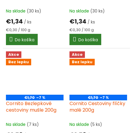
450g bez lepku
bez lepku
Na sklade
(30 ks)
Na sklade
(30 ks)
€1,34
€1,34
/ ks
/ ks
Jednotková
Jednotková
€0,30 / 100 g
€0,30 / 100 g
cena:
cena:
Do košíka
Do košíka
Akce
Akce
Bez lepku
Bez lepku
€1,70
–7 %
€1,70
–7 %
Cornito Bezlepkové
Cornito Cestoviny flíčky
cestoviny mušle 200g
malé 200g
Na sklade
(7 ks)
Na sklade
(5 ks)