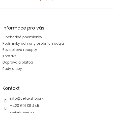
Z
á
p
ä
Informace pro vás
t
Obchodné podmienky
i
e
Podmínky ochrany osobních údajů
Bezlepkové recepty
Kontakt
Doprava a platba
Rady a tipy
Kontakt
info
@
celiakshop.sk
+420 601 101 445
CeliakShop.cz