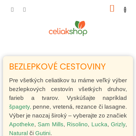
Prejsť
NÁKU
na
obsah
KOŠÍK
BEZLEPKOVÉ CESTOVINY
Pre všetkých celiatikov tu máme veľký výber
bezlepkových cestovín všetkých druhov,
farieb a tvarov. Vyskúšajte napríklad
špagety,
penne, vretená, rezance či lasagne.
Výber je naozaj široký – vyberajte zo značiek
Apotheke
,
Sam Mills
,
Risolino
,
Lucka
,
Grizly
,
Natural
či
Gutini
.