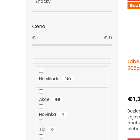
Značky
Bez 
Cena
€
1
€
9
Labe
205g
Na sklade
110
€1,
Akce
99
Bezle
Novinka
4
sójov
dochu
alebo
Tip
0