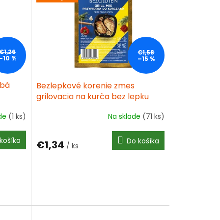
€1,26
€1,58
–10 %
–15 %
ubá
Bezlepkové korenie zmes
grilovacia na kurča bez lepku
35g
ade
(1 ks)
Na sklade
(71 ks)
košíka
Do košíka
€1,34
/ ks