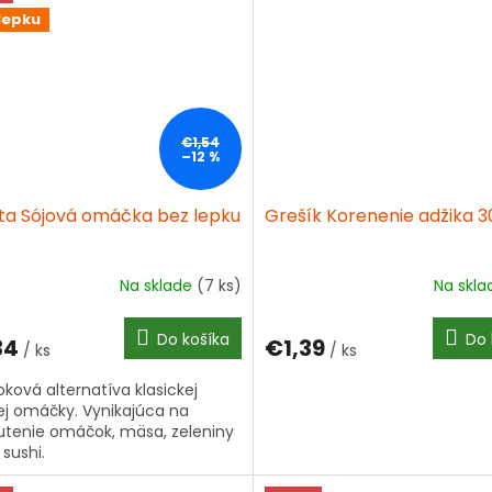
lepku
€1,54
–12 %
ta Sójová omáčka bez lepku
Grešík Korenenie adžika 3
Na sklade
(7 ks)
Na skl
Do košíka
Do 
34
€1,39
/ ks
/ ks
pková alternatíva klasickej
ej omáčky. Vynikajúca na
tenie omáčok, mäsa, zeleniny
 sushi.