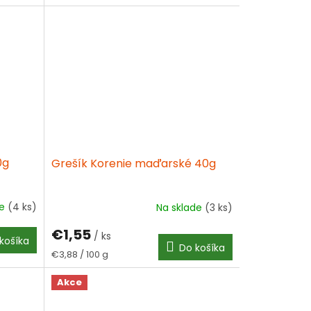
0g
Grešík Korenie maďarské 40g
de
(4 ks)
Na sklade
(3 ks)
€1,55
/ ks
košíka
Do košíka
Jednotková
€3,88 / 100 g
cena:
Akce