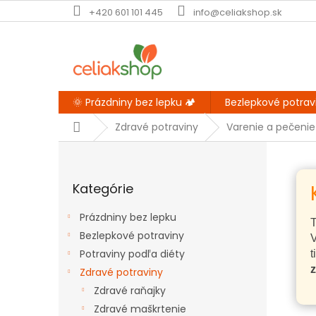
Prejsť
+420 601 101 445
info@celiakshop.sk
na
obsah
🌞 Prázdniny bez lepku 🏕️
Bezlepkové potrav
Domov
Zdravé potraviny
Varenie a pečenie
B
o
Preskočiť
č
Kategórie
kategórie
n
ý
Prázdniny bez lepku
p
T
Bezlepkové potraviny
a
V
Potraviny podľa diéty
n
t
e
z
Zdravé potraviny
l
Zdravé raňajky
Zdravé maškrtenie