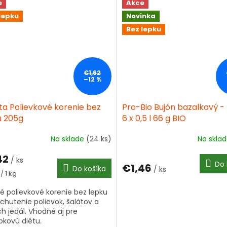
e
Akce
lepku
Novinka
Bez lepku
€1,62
–12 %
ta Polievkové korenie bez
Pro-Bio Bujón bazalkový -
u 205g
6 x 0,5 l 66 g BIO
Na sklade
(24 ks)
Na skla
42
/ ks
Do 
€1,46
Do košíka
/ ks
tková
/ 1 kg
é polievkové korenie bez lepku
chutenie polievok, šalátov a
ch jedál. Vhodné aj pre
pkovú diétu.