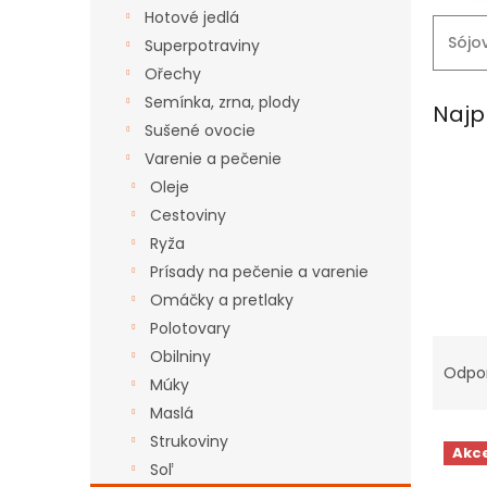
Hotové jedlá
Sójo
Superpotraviny
Ořechy
Semínka, zrna, plody
Najp
Sušené ovocie
Varenie a pečenie
Oleje
Cestoviny
Ryža
Prísady na pečenie a varenie
Omáčky a pretlaky
Polotovary
R
Obilniny
a
Odpo
Múky
d
Maslá
e
V
n
Strukoviny
Akc
ý
i
Soľ