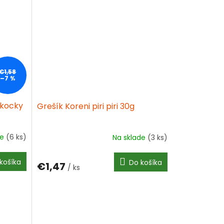
€1,58
–7 %
 kocky
Grešík Koreni piri piri 30g
×
de
(6 ks)
Na sklade
(3 ks)
košíka
Do košíka
€1,47
/ ks