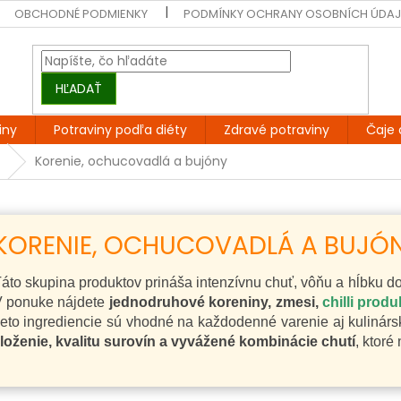
OBCHODNÉ PODMIENKY
PODMÍNKY OCHRANY OSOBNÍCH ÚDA
HĽADAŤ
iny
Potraviny podľa diéty
Zdravé potraviny
Čaje 
Korenie, ochucovadlá a bujóny
KORENIE, OCHUCOVADLÁ A BUJÓN
áto skupina produktov prináša intenzívnu chuť, vôňu a hĺbku 
 ponuke nájdete
jednodruhové koreniny, zmesi,
chilli produ
ieto ingrediencie sú vhodné na každodenné varenie aj kulinár
loženie, kvalitu surovín a vyvážené kombinácie chutí
, ktor