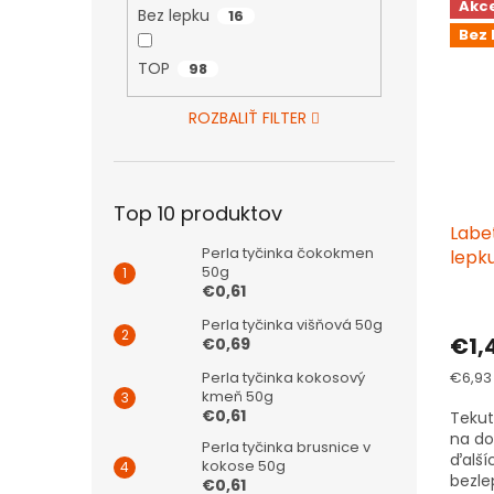
Akc
Bez lepku
16
Bez 
TOP
98
ROZBALIŤ FILTER
Top 10 produktov
Labe
Perla tyčinka čokokmen
lepk
50g
€0,61
Perla tyčinka višňová 50g
€1,
€0,69
Jedno
€6,93 
Perla tyčinka kokosový
cena:
kmeň 50g
€0,61
Tekut
na do
Perla tyčinka brusnice v
ďalší
kokose 50g
bezle
€0,61