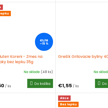
e
lepku
Letný výpredaj
je v plnom prúde! Vybrané
€1,78
–15 %
produkty
až o 15 % lacnejšie
. Platí len tento
týždeň.🧡
luten Koreni - Zmes na
Grešík Grilovacie byliny 4
aky bez lepku 35g
Na sklade
(48 ks)
Na skla
Do košíka
Do 
50
€1,55
/ ks
/ ks
Akce
Bez lepku