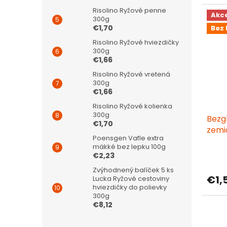
Risolino Ryžové penne
Akc
300g
€1,70
Bez 
Risolino Ryžové hviezdičky
300g
€1,66
Risolino Ryžové vretená
300g
€1,66
Risolino Ryžové kolienka
300g
Bezg
€1,70
zemi
Poensgen Vafle extra
mäkké bez lepku 100g
€2,23
Zvýhodnený balíček 5 ks
€1,
Lucka Ryžové cestoviny
hviezdičky do polievky
300g
€8,12