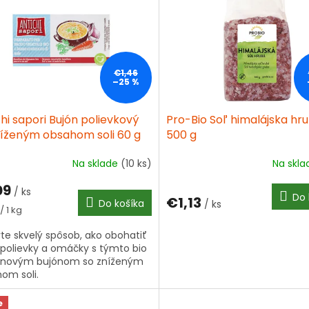
€1,46
–25 %
hi sapori Bujón polievkový
Pro-Bio Soľ himalájska hr
níženým obsahom soli 60 g
500 g
Na sklade
(10 ks)
Na skl
09
/ ks
Do 
€1,13
Do košíka
/ ks
tková
/ 1 kg
te skvelý spôsob, ako obohatiť
 polievky a omáčky s týmto bio
inovým bujónom so zníženým
om soli.
e