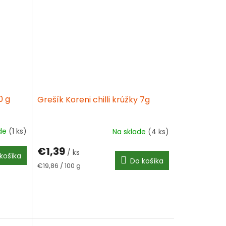
0 g
Grešík Koreni chilli krúžky 7g
ade
(1 ks)
Na sklade
(4 ks)
€1,39
/ ks
košíka
Do košíka
Jednotková
€19,86 / 100 g
cena: