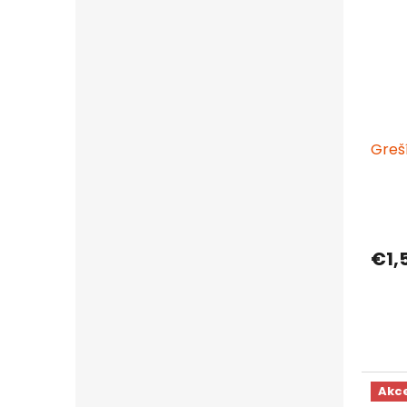
Greš
€1,
Akc