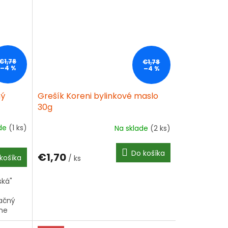
€1,78
€1,78
–4 %
–4 %
ný
Grešík Koreni bylinkové maslo
30g
ade
(1 ks)
Na sklade
(2 ks)
Do košíka
€1,70
košíka
/ ks
ská"
ačný
lne
 na