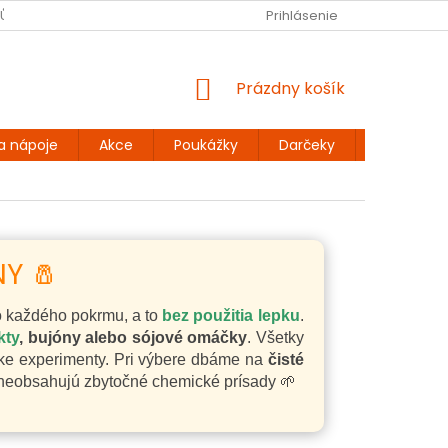
JŮ
BEZLEPKOVÉ RECEPTY
KONTAKT
Prihlásenie
DOPRAVA A PLATBA
NÁKUPNÝ
Prázdny košík
KOŠÍK
a nápoje
Akce
Poukážky
Darčeky
Extra výh
Y 🧂
do každého pokrmu, a to
bez použitia lepku
.
kty
, bujóny alebo sójové omáčky
. Všetky
ske experimenty. Pri výbere dbáme na
čisté
é neobsahujú zbytočné chemické prísady 🌱