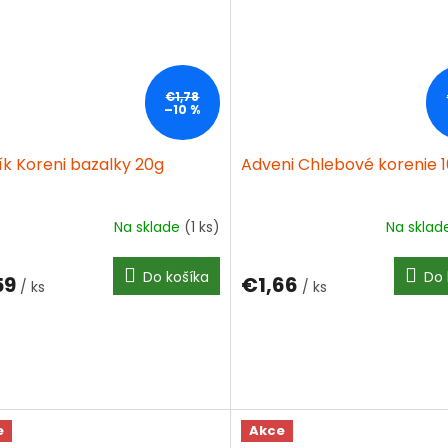
€1,78
–10 %
ík Koreni bazalky 20g
Adveni Chlebové korenie 
Na sklade
(1 ks)
Na skla
Do košíka
Do 
59
€1,66
/ ks
/ ks
e
Akce