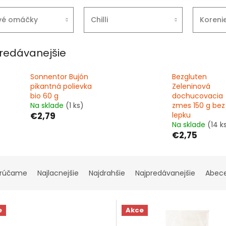
vé omáčky
Chilli
Koreni
redávanejšie
Sonnentor Bujón
Bezgluten
pikantná polievka
Zeleninová
bio 60 g
dochucovacia
Na sklade
(1 ks)
zmes 150 g bez
€2,79
lepku
Na sklade
(14 k
€2,75
rúčame
Najlacnejšie
Najdrahšie
Najpredávanejšie
Abec
e
Akce