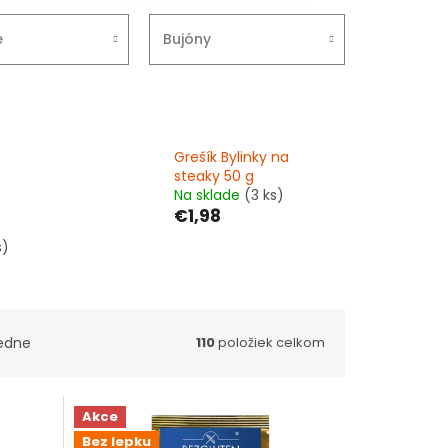
e
Bujóny
Grešík Bylinky na
steaky 50 g
Na sklade
(3 ks)
€1,98
s)
edne
110
položiek celkom
Akce
Bez lepku