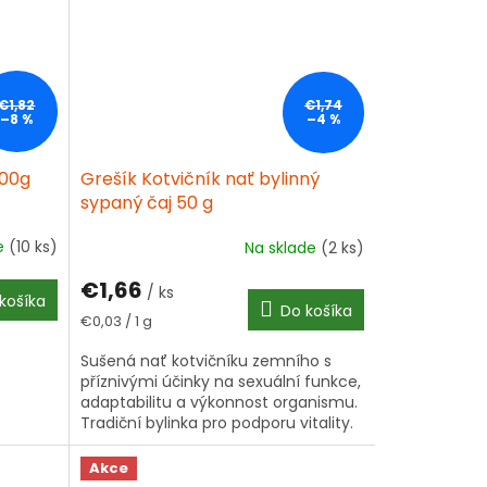
€1,82
€1,74
–8 %
–4 %
100g
Grešík Kotvičník nať bylinný
sypaný čaj 50 g
de
(10 ks)
Na sklade
(2 ks)
€1,66
/ ks
košíka
Do košíka
Jednotková
€0,03 / 1 g
cena:
Sušená nať kotvičníku zemního s
příznivými účinky na sexuální funkce,
adaptabilitu a výkonnost organismu.
Tradiční bylinka pro podporu vitality.
Akce