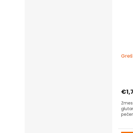
Greší
€1,
Zmes 
gluta
pečen