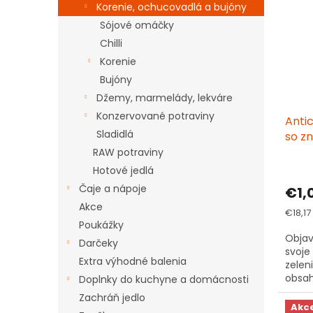
p
e
Korenie, ochucovadlá a bujóny
i
p
Sójové omáčky
s
r
Chilli
p
o
r
d
Korenie
o
u
Bujóny
d
k
Džemy, marmelády, lekváre
u
t
Konzervované potraviny
Antic
k
o
Sladidlá
so z
t
v
BIO
o
RAW potraviny
v
Hotové jedlá
Čaje a nápoje
€1,
Akce
Jedno
€18,17 
cena:
Poukážky
Objav
Darčeky
svoje
Extra výhodné balenia
zelen
obsah
Doplnky do kuchyne a domácnosti
Zachráň jedlo
Akc