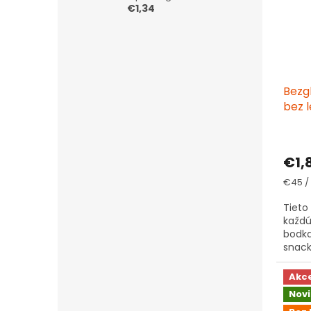
€1,34
Bezg
bez l
€1,
Jedno
€45 / 
cena:
Tieto
každú 
bodka
snack
chuť,
Akc
Nov