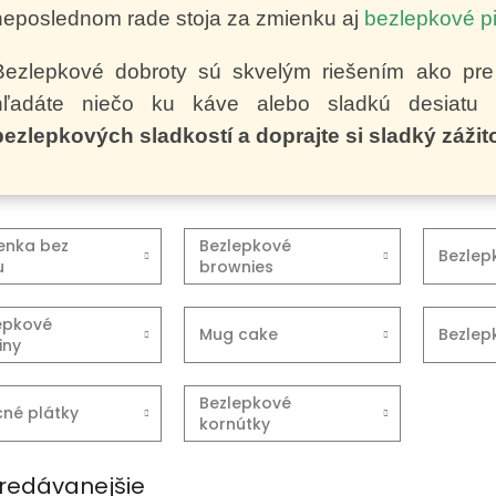
neposlednom rade stoja za zmienku aj
bezlepkové pi
Bezlepkové dobroty sú skvelým riešením ako pre d
hľadáte niečo ku káve alebo sladkú desiatu
bezlepkových sladkostí a doprajte si sladký záži
enka bez
Bezlepkové
Bezlep
u
brownies
epkové
Mug cake
Bezlep
iny
Bezlepkové
né plátky
kornútky
redávanejšie