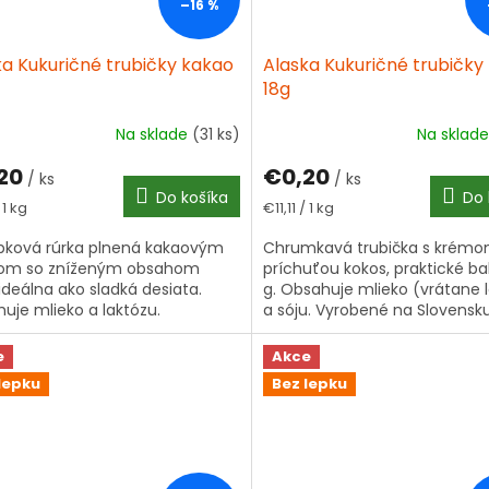
–16 %
ka Kukuričné trubičky kakao
Alaska Kukuričné trubičky
18g
Na sklade
(31 ks)
Na sklad
erné
tenie
20
€0,20
ktu
/ ks
/ ks
Do košíka
Do 
tková
Jednotková
 1 kg
€11,11 / 1 kg
cena:
pková rúrka plnená kakaovým
Chrumkavá trubička s krémo
om so zníženým obsahom
príchuťou kokos, praktické ba
ičiek.
 ideálna ako sladká desiata.
g. Obsahuje mlieko (vrátane 
uje mlieko a laktózu.
a sóju. Vyrobené na Slovensku
e
Akce
lepku
Bez lepku