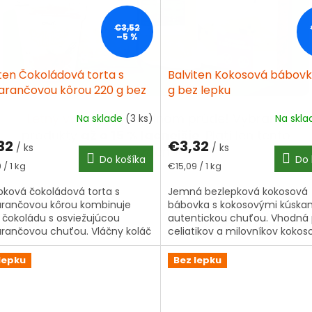
€3,52
–5 %
iten Čokoládová torta s
Balviten Kokosová bábovk
rančovou kôrou 220 g bez
g bez lepku
u
Letný výpredaj
je v plnom prúde! Vybrané
Na sklade
(3 ks)
Na skl
produkty
až o 15 % lacnejšie
. Platí len tento
32
€3,32
/ ks
/ ks
týždeň.🧡
Do košíka
Do 
tková
Jednotková
 / 1 kg
€15,09 / 1 kg
cena:
pková čokoládová torta s
Jemná bezlepková kokosová
rančovou kôrou kombinuje
bábovka s kokosovými kúska
 čokoládu s osviežujúcou
autentickou chuťou. Vhodná 
ančovou chuťou. Vláčny koláč
celiatikov a milovníkov koko
álne vyvinutý pre osoby s
dezertov.
šanlivosťou lepku.
lepku
Bez lepku