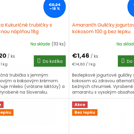
€0,24
–16 %
a Kukuričné trubičky s
Amaranth Guličky jogurto
čnou náplňou 18g
kokosom 100 g bez lepku
Na sklade
(113 ks)
Na skla
erné
tenie
20
€1,46
ktu
/ ks
/ ks
Do košíka
Do 
tková
Jednotková
 1 kg
€14,60 / 1 kg
cena:
ičná trubička s jemným
Bezlepkové jogurtové guličky 
škovým a kakaovým krémom.
kokosom sú zdravou alternat
ičiek.
uje mlieko (vrátane laktózy) a
bežných chrumiek. Vyrobené
 Vyrobené na Slovensku.
amarantu s vysokým obsah
bielkovín a vlákniny, ideálne p
aj dospelých.
e
Akce
lepku
Bez lepku