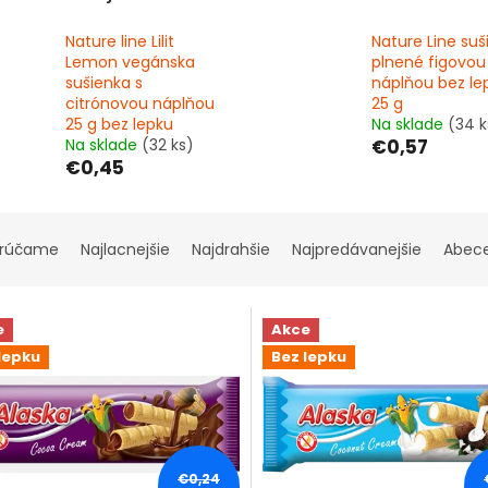
Nature line Lilit
Nature Line suš
Lemon vegánska
plnené figovou
sušienka s
náplňou bez le
citrónovou náplňou
25 g
25 g bez lepku
Na sklade
(34 k
Na sklade
(32 ks)
€0,57
€0,45
rúčame
Najlacnejšie
Najdrahšie
Najpredávanejšie
Abec
e
Akce
lepku
Bez lepku
€0,24