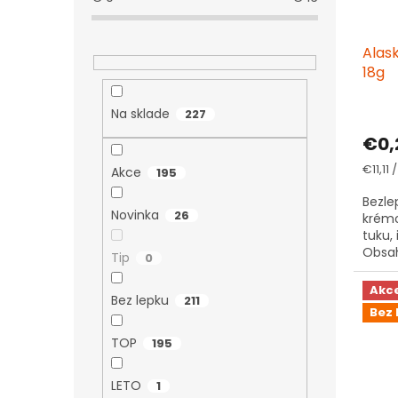
d
k
u
t
Alas
k
o
18g
t
v
o
Priem
v
Na sklade
227
hodno
€0,
produ
je
Jedno
€11,11 /
Akce
195
4,3
cena:
z
Bezle
5
Novinka
26
krém
hviezd
tuku,
Obsah
Tip
0
Akc
Bez lepku
211
Bez 
TOP
195
LETO
1