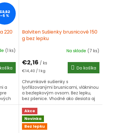
€3,52
–5 %
a 220
Balviten Sušienky brusnicové 150
g bez lepku
ade
(1 ks)
Na sklade
(7 ks)
€2,16
/ ks
košíka
Do košíka
Jednotková
€14,40 / 1 kg
cena:
Chrumkavé sušienky s
mi a
lyofilizovanými brusnicami, vlákninou
pre
a bezlepkovým ovsom. Bez lepku,
sových
bez pšenice. Vhodné ako desiata aj
sladkosť ku káve. Viac informácií ▾
Akce
Novinka
Bez lepku