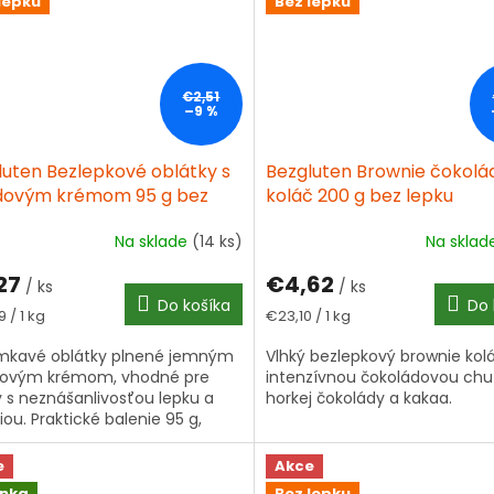
lepku
Bez lepku
€2,51
–9 %
luten Bezlepkové oblátky s
Bezgluten Brownie čokolá
dovým krémom 95 g bez
koláč 200 g bez lepku
u
Na sklade
(14 ks)
Na skla
27
€4,62
/ ks
/ ks
Do košíka
Do 
tková
Jednotková
 / 1 kg
€23,10 / 1 kg
cena:
mkavé oblátky plnené jemným
Vlhký bezlepkový brownie kolá
dovým krémom, vhodné pre
intenzívnou čokoládovou chu
 s neznášanlivosťou lepku a
horkej čokolády a kakaa.
iou. Praktické balenie 95 g,
ne ako desiata alebo dezert.
e
Akce
inka
Bez lepku