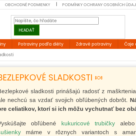
OBCHODNÉ PODMIENKY
PODMÍNKY OCHRANY OSOBNÍCH ÚDA
HĽADAŤ
iny
Potraviny podľa diéty
Zdravé potraviny
Čaje 
adkosti
BEZLEPKOVÉ SLADKOSTI 🍬
Bezlepkové sladkosti prinášajú radosť z maškrtenia
ale nechcú sa vzdať svojich obľúbených dobrôt.
Ná
pre celiatikov, ktorí si ich môžu vychutnať bez obá
Vyskúšajte obľúbené
kukuricové trubičky
aleb
sušienky
máme v rôznych variantoch s amara