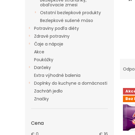
Bezlepkové strúhanky,
obaľovacie zmesi
Ostatní bezlepkové produkty
Bezlepkové sušené mäso
Potraviny podľa diéty
Zdravé potraviny
Čaje a nápoje
Akce
Poukážky
R
a
Darčeky
Odpo
d
Extra výhodné balenia
e
Doplnky do kuchyne a domácnosti
V
n
Zachráň jedlo
Akc
ý
i
Značky
Bez 
p
e
i
p
s
r
p
o
Cena
r
d
o
u
€
0
€
16