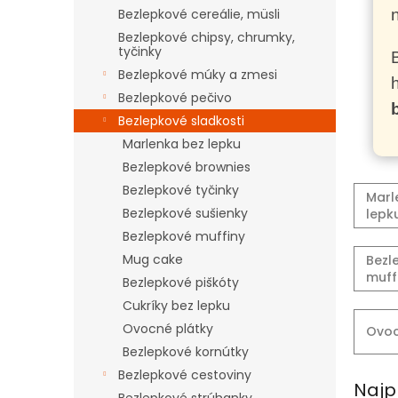
Bezlepkové cereálie, müsli
Bezlepkové chipsy, chrumky,
tyčinky
Bezlepkové múky a zmesi
Bezlepkové pečivo
Bezlepkové sladkosti
Marlenka bez lepku
Bezlepkové brownies
Bezlepkové tyčinky
Marl
Bezlepkové sušienky
lepk
Bezlepkové muffiny
Mug cake
Bezl
muff
Bezlepkové piškóty
Cukríky bez lepku
Ovocné plátky
Ovoc
Bezlepkové kornútky
Bezlepkové cestoviny
Najp