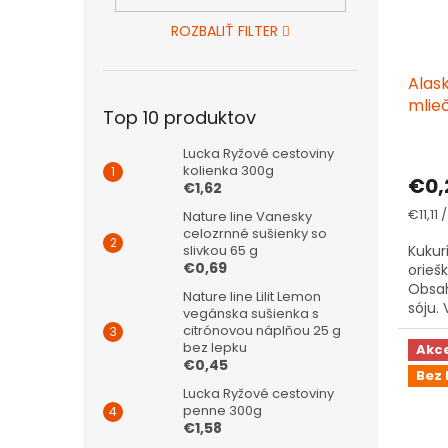
ROZBALIŤ FILTER
Alask
mlie
Top 10 produktov
Priem
Lucka Ryžové cestoviny
hodno
kolienka 300g
€0,
produ
€1,62
je
Jedno
€11,11 /
Nature line Vanesky
4,7
cena:
celozrnné sušienky so
z
slivkou 65 g
Kukur
5
€0,69
orie
hviezd
Obsah
Nature line Lilit Lemon
sóju.
vegánska sušienka s
citrónovou náplňou 25 g
bez lepku
Akc
€0,45
Bez 
Lucka Ryžové cestoviny
penne 300g
€1,58