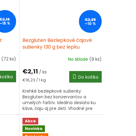
€2,19
€2,35
–15 %
–10 %
z
Bezgluten Bezlepkové čajové
sušienky 130 g bez lepku
e
(72 ks)
Na sklade
(9 ks)
€2,11
/ ks
košíka
Do košíka
Jednotková
€16,23 / 1 kg
cena:
Krehké bezlepkové sušienky
Bezgluten bez konzervantov a
umelých farbív. Ideálna desiata ku
káve, čaju aj pre deti. Vhodné pre
celiatikov!
Akce
Novinka