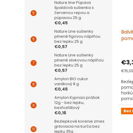
Nature line Púpava
špaldová sušienka s
červenou repou a
púpavou 25 g
€0,45
Balv
Nature Line sušienky
plnené figovou náplňou
poma
bez lepku 25 g
lepk
€0,57
Nature Line sušienky
plnené slivkovou náplňou
€3,
bez lepku 25 g
€0,57
Jedno
€15,09
cena:
Amylon BIO cukor
Bezle
vanilkový 8 g
poma
€0,45
horkú
Amylon Kypriaci prášok
pomar
12g - bez lepku,
špeci
bezfosfátový
nezná
Bez 
€0,16
Bezlepkové korenie zmes
grilovacia na kurča bez
lepku 35g