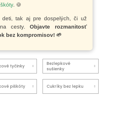
škóty
. 🍪
eti, tak aj pre dospelých, či už
 na cesty.
Objavte rozmanitosť
tok bez kompromisov! 🌱
Bezlepkové
kové tyčinky
sušienky
kové piškóty
Cukríky bez lepku