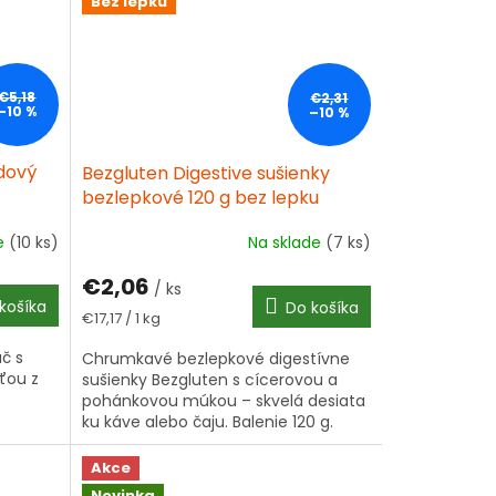
Bez lepku
€5,18
€2,31
–10 %
–10 %
dový
Bezgluten Digestive sušienky
bezlepkové 120 g bez lepku
de
(10 ks)
Na sklade
(7 ks)
€2,06
/ ks
košíka
Do košíka
Jednotková
€17,17 / 1 kg
cena:
č s
Chrumkavé bezlepkové digestívne
ťou z
sušienky Bezgluten s cícerovou a
pohánkovou múkou – skvelá desiata
ku káve alebo čaju. Balenie 120 g.
Akce
Novinka