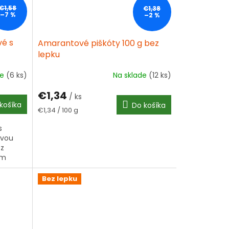
€1,58
€1,38
–7 %
–2 %
vé s
Amarantové piškóty 100 g bez
lepku
de
(6 ks)
Na sklade
(12 ks)
€1,34
/ ks
košíka
Do košíka
×
Jednotková
€1,34 / 100 g
cena:
s
ívou
 z
om
re deti
Bez lepku