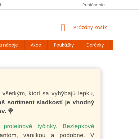
JŮ
BEZLEPKOVÉ RECEPTY
KONTAKT
Prihlásenie
DOPRAVA A PLATBA
NÁKUPNÝ
Prázdny košík
KOŠÍK
a nápoje
Akce
Poukážky
Darčeky
Extra výh
 všetkým, ktorí sa vyhýbajú lepku,
š sortiment sladkostí je vhodný
v. 🍭
o
proteínové tyčinky
.
Bezlepkové
ntom, vanilkou a podobne. V