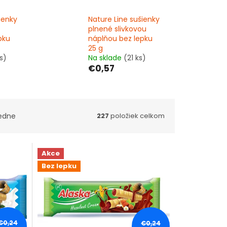
ienky
Nature Line sušienky
plnené slivkovou
pku
náplňou bez lepku
25 g
s)
Na sklade
(21 ks)
€0,57
edne
227
položiek celkom
Akce
Bez lepku
€0,24
€0,24