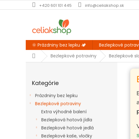
Prejsť
+420 601 101 445
info@celiakshop.sk
na
obsah
🌞 Prázdniny bez lepku 🏕️
Bezlepkové potrav
Domov
Bezlepkové potraviny
Bezlepkové sl
B
o
Preskočiť
č
Kategórie
kategórie
n
ý
Prázdniny bez lepku
p
Bezlepkové potraviny
a
Extra výhodné balení
n
e
Bezlepková hotová jídla
l
Bezlepkové hotové jedlá
Bezlepkové kaše, vločky