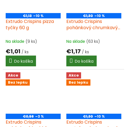
€1,13
–10 %
€1,30
–10 %
Extrudo Crispins pizza
Extrudo Crispins
tyčky 60 g
pohánkový chrumkavý
plátok s quinoou 100 g
BIO
Na sklade
(9 ks)
Na sklade
(63 ks)
€1,01
€1,17
/ ks
/ ks
Do košíka
Do košíka
Akce
Akce
Bez lepku
Bez lepku
€0,59
–3 %
€1,30
–10 %
Extrudo Crispins
Extrudo Crispins