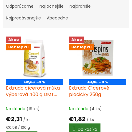
a
Odporúčame
Najlacnejšie
Najdrahšie
d
e
Najpredávanejšie
Abecedne
n
i
V
e
Akce
Akce
ý
p
Bez lepku
Bez lepku
p
r
i
o
s
d
p
u
r
k
o
t
€2,39
–3 %
€1,98
–8 %
d
Extrudo cícerová múka
Extrudo Cícerové
o
u
výberová 400 g DMT
placičky 250g
v
k
18.10.24
t
Na sklade
(19 ks)
Na sklade
(4 ks)
o
€2,31
€1,82
v
/ ks
/ ks
Jednotková
€0,58 / 100 g
Do košíka