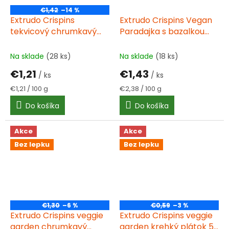
€1,42
–14 %
Extrudo Crispins
Extrudo Crispins Vegan
tekvicový chrumkavý
Paradajka s bazalkou
plátok BIO 100 g
tyčinky 60 g
Na sklade
(28 ks)
Na sklade
(18 ks)
€1,21
€1,43
/ ks
/ ks
Jednotková
Jednotková
€1,21 / 100 g
€2,38 / 100 g
cena:
cena:
Do košíka
Do košíka
Akce
Akce
Bez lepku
Bez lepku
€1,30
–6 %
€0,59
–3 %
Extrudo Crispins veggie
Extrudo Crispins veggie
garden chrumkavý
garden krehký plátok 50