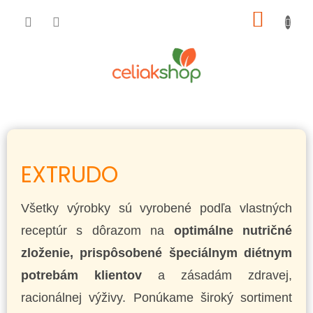
Prejsť
NÁKU
na
obsah
KOŠÍK
EXTRUDO
Všetky výrobky sú vyrobené podľa vlastných
receptúr s dôrazom na
optimálne nutričné
zloženie, prispôsobené špeciálnym diétnym
potrebám klientov
a zásadám zdravej,
racionálnej výživy. Ponúkame široký sortiment