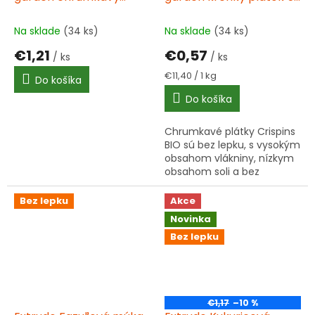
plátok 100 g BIO
g BIO
Na sklade
(34 ks)
Na sklade
(34 ks)
€1,21
€0,57
/ ks
/ ks
Jednotková
€11,40 / 1 kg
Do košíka
cena:
Do košíka
Chrumkavé plátky Crispins
BIO sú bez lepku, s vysokým
obsahom vlákniny, nízkym
obsahom soli a bez
pridaného cukru. Ideálne
pre zdravé maškrtenie!
Bez lepku
Akce
Novinka
Bez lepku
€1,17
–10 %