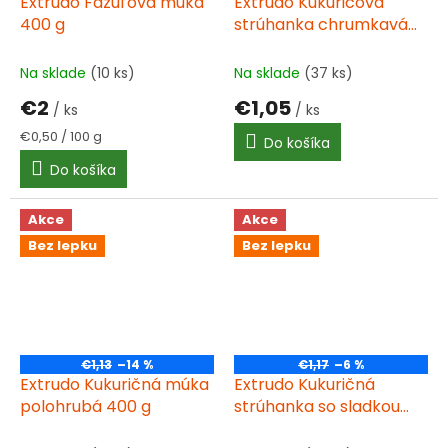
Extrudo Fazuľová múka
Extrudo Kukuricová
400 g
strúhanka chrumkavá
200g
Na sklade
(10 ks)
Na sklade
(37 ks)
€2
€1,05
/ ks
/ ks
Jednotková
€0,50 / 100 g
Do košíka
cena:
Do košíka
Akce
Akce
Bez lepku
Bez lepku
€1,13
–14 %
€1,17
–6 %
Extrudo Kukuričná múka
Extrudo Kukuričná
polohrubá 400 g
strúhanka so sladkou
paprikou 200g