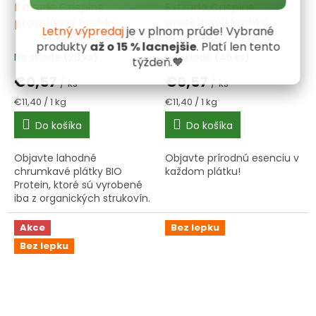
Extrudo Crispins
Extrudo Crispins
proteínový krehký
proteínový krehký
Letný výpredaj
je v plnom prúde! Vybrané
plátok 50 g BIO
plátok s bylinkami 50 g
produkty
až o 15 % lacnejšie
. Platí len tento
BIO
Na sklade
(26 ks)
Na sklade
(45 ks)
týždeň.🧡
€0,57
€0,57
/ ks
/ ks
Jednotková
Jednotková
€11,40 / 1 kg
€11,40 / 1 kg
cena:
cena:
Do košíka
Do košíka
Objavte lahodné
Objavte prírodnú esenciu v
chrumkavé plátky BIO
každom plátku!
Protein, ktoré sú vyrobené
iba z organických strukovín.
Akce
Bez lepku
Bez lepku