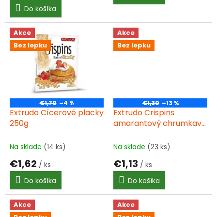
cena:
Do košíka
Akce
Akce
Bez lepku
Bez lepku
€1,70
–4 %
€1,30
–13 %
Extrudo Cícerové placky
Extrudo Crispins
250g
amarantový chrumkavý
plátok 100g BIO
Na sklade
(14 ks)
Na sklade
(23 ks)
€1,62
€1,13
/ ks
/ ks
Do košíka
Do košíka
Akce
Akce