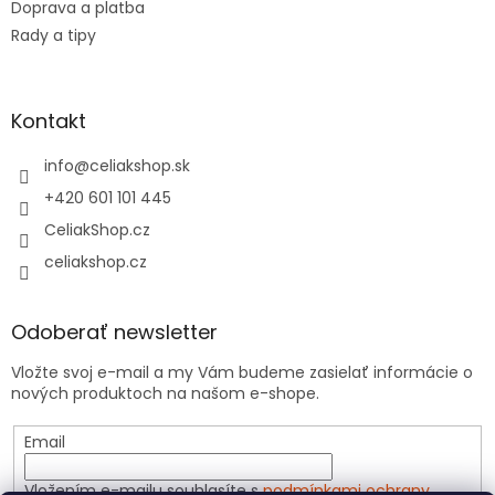
Doprava a platba
p
i
Rady a tipy
s
u
Kontakt
info
@
celiakshop.sk
+420 601 101 445
CeliakShop.cz
celiakshop.cz
Odoberať newsletter
Vložte svoj e-mail a my Vám budeme zasielať informácie o
nových produktoch na našom e-shope.
Email
Vložením e-mailu souhlasíte s
podmínkami ochrany