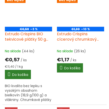
Bez lepku
Bez lepku
€0,59
–3 %
€1,30
–10 %
Extrudo Crispins BIO
Extrudo Crispins
tekvicové plátky 50 g
cícerový chrumkavý
bez lepku
plátok 100 g BIO
Na sklade
(44 ks)
Na sklade
(26 ks)
€0,57
€1,17
/ ks
/ ks
Jednotková
€11,40 / 1 kg
Do košíka
cena:
Do košíka
BIO kvalita bez lepku s
vysokým obsahom
bielkovín (18,9 g/100 g) a
vlákniny. Chrumkavé plátky
z ryžovej múky a