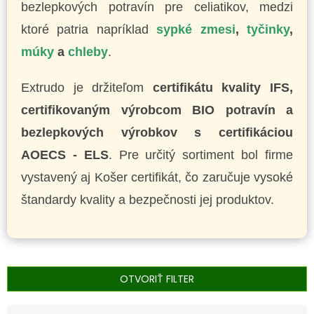
bezlepkových potravín pre celiatikov, medzi
ktoré patria napríklad
sypké zmesi
,
tyčinky
,
múky
a
chleby
.
Extrudo je držiteľom
certifikátu kvality IFS,
certifikovaným výrobcom BIO potravín a
bezlepkových výrobkov s certifikáciou
AOECS - ELS
. Pre určitý sortiment bol firme
vystavený aj Košer certifikát, čo zaručuje vysoké
štandardy kvality a bezpečnosti jej produktov.
OTVORIŤ FILTER
R