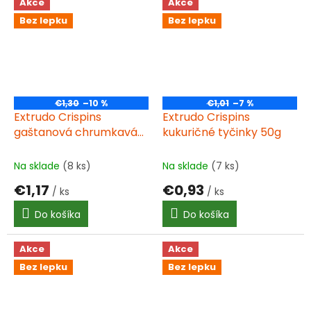
tekvicových semienok s
Akce
Akce
prírodnými koreninami.
Bez lepku
Bez lepku
€1,30
–10 %
€1,01
–7 %
Extrudo Crispins
Extrudo Crispins
gaštanová chrumkavá
kukuričné tyčinky 50g
platňa 100g BIO
Na sklade
(8 ks)
Na sklade
(7 ks)
€1,17
€0,93
/ ks
/ ks
Do košíka
Do košíka
Akce
Akce
Bez lepku
Bez lepku