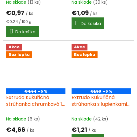
Na sklade
(13 ks)
Na sklade
(30 ks)
€0,97
€1,09
/ ks
/ ks
Jednotková
€0,24 / 100 g
Do košíka
cena:
Do košíka
Akce
Akce
Bez lepku
Bez lepku
€4,94
–5 %
€1,30
–6 %
Extrudo Kukuřičná
Extrudo Kukuřičná
strúhanka chrumkavá 1
strúhanka s lupienkami
kg
200 g
Na sklade
(6 ks)
Na sklade
(42 ks)
€4,66
€1,21
/ ks
/ ks