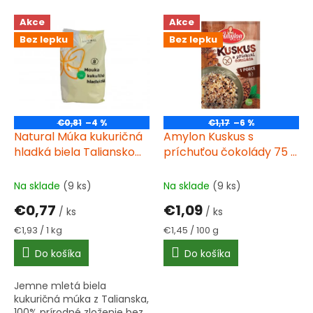
r
V
Akce
Akce
o
ý
d
Bez lepku
Bez lepku
p
u
i
k
s
t
p
o
r
v
o
€0,81
–4 %
€1,17
–6 %
d
Natural Múka kukuričná
Amylon Kuskus s
u
hladká biela Taliansko
príchuťou čokolády 75 g
k
400 g bez lepku
bez lepku
t
Na sklade
(9 ks)
Na sklade
(9 ks)
o
€0,77
€1,09
v
/ ks
/ ks
Jednotková
Jednotková
€1,93 / 1 kg
€1,45 / 100 g
cena:
cena:
Do košíka
Do košíka
Jemne mletá biela
kukuričná múka z Talianska,
100% prírodné zloženie bez