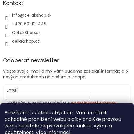
Kontakt
info
@
celiakshop.sk
+420 601 101 445
CeliakShop.cz
celiakshop.cz
Odoberať newsletter
Vložte svoj e-mail a my Vám budeme zasielať informácie o
nových produktoch na našom e-shope.
Email
Vložením e-mailu souhlasíte s
podmínkami ochrany
osobních údajů
Používáme cookies, abychom Vám umožnili
pohodlné prohlížení webu a díky analýze provozu
PRIHLÁSIŤ SA
webu neustále zlepšovali jeho funkce, výkon a
použitelnost.
Více informací