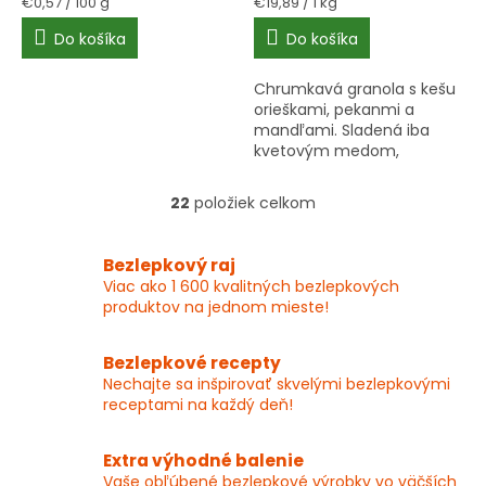
Jednotková
Jednotková
€0,57 / 100 g
€19,89 / 1 kg
cena:
cena:
Do košíka
Do košíka
Chrumkavá granola s kešu
orieškami, pekanmi a
mandľami. Sladená iba
kvetovým medom,
obsahuje bezlepkové
ovsené vločky. Praktické
22
položiek celkom
O
balenie so zipsom.
v
l
Bezlepkový raj
á
Viac ako 1 600 kvalitných bezlepkových
d
produktov na jednom mieste!
a
c
i
Bezlepkové recepty
e
Nechajte sa inšpirovať skvelými bezlepkovými
p
receptami na každý deň!
r
v
k
Extra výhodné balenie
y
Vaše obľúbené bezlepkové výrobky vo väčších