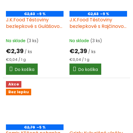
€2,63
–9 %
€2,63
–9 %
J.K.Food Těstoviny
J.K.Food Těstoviny
bezlepkové s Gulášovou
bezlepkové s Rajčinovo
omáčkou 60 g
mozzarella omáčkou 60
g
Na sklade
(3 ks)
Na sklade
(3 ks)
€2,39
€2,39
/ ks
/ ks
Jednotková
Jednotková
€0,04 / 1 g
€0,04 / 1 g
cena:
cena:
Do košíka
Do košíka
Akce
Bez lepku
€2,79
–5 %