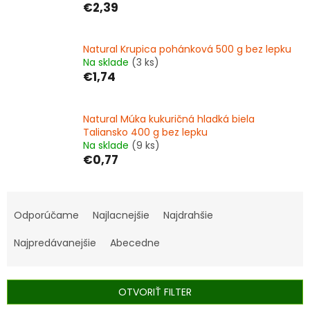
€2,39
Natural Krupica pohánková 500 g bez lepku
Na sklade
(3 ks)
€1,74
Natural Múka kukuričná hladká biela
Taliansko 400 g bez lepku
Na sklade
(9 ks)
€0,77
R
a
Odporúčame
Najlacnejšie
Najdrahšie
d
e
Najpredávanejšie
Abecedne
n
i
e
OTVORIŤ FILTER
p