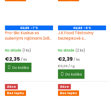
€2,55
–7 %
€2,63
–9 %
Pro-Bio Kuskus so
J.K.Food Těstoviny
sušenými rajčinami 2x80
bezlepkové s
g BIO
Carbonara omáčkou 60
g
Na sklade
(1 ks)
Na sklade
(2 ks)
€2,35
€2,39
/ ks
/ ks
Jednotková
€0,04 / 1 g
Do košíka
cena:
Do košíka
Akce
Akce
Bez lepku
Bez lepku