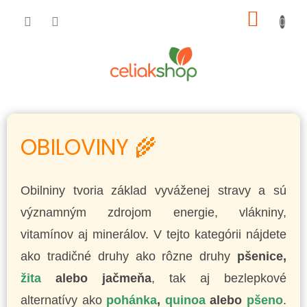
Prejsť
NÁKU
na
obsah
KOŠÍK
OBILOVINY 🌾
Obilniny tvoria základ vyváženej stravy a sú
významným zdrojom energie, vlákniny,
vitamínov aj minerálov. V tejto kategórii nájdete
ako tradičné druhy ako rôzne druhy
pšenice,
žita
alebo jačmeňa
, tak aj bezlepkové
alternatívy ako
pohánka
,
quinoa
alebo
pšeno
.