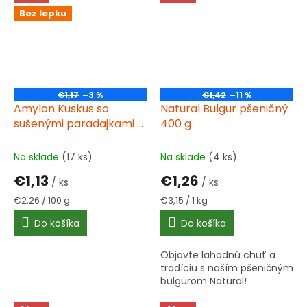
Bez lepku
€1,17
–3 %
€1,42
–11 %
Amylon Kuskus so
Natural Bulgur pšeničný
sušenými paradajkami a
400 g
bylinkami 50 g bez lepku
Na sklade
(17 ks)
Na sklade
(4 ks)
€1,13
€1,26
/ ks
/ ks
Jednotková
Jednotková
€2,26 / 100 g
€3,15 / 1 kg
cena:
cena:
Do košíka
Do košíka
Objavte lahodnú chuť a
tradíciu s naším pšeničným
bulgurom Natural!