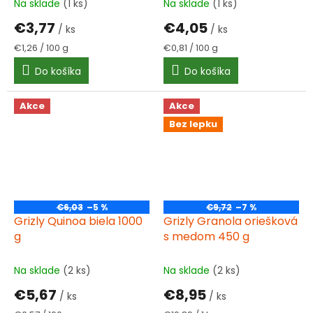
Na sklade
(1 ks)
Na sklade
(1 ks)
€3,77
€4,05
/ ks
/ ks
Jednotková
Jednotková
€1,26 / 100 g
€0,81 / 100 g
cena:
cena:
Do košíka
Do košíka
Akce
Akce
Bez lepku
€6,03
–5 %
€9,72
–7 %
Grizly Quinoa biela 1000
Grizly Granola oriešková
g
s medom 450 g
Na sklade
(2 ks)
Na sklade
(2 ks)
€5,67
€8,95
/ ks
/ ks