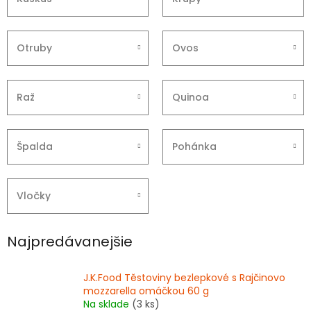
Otruby
Ovos
Raž
Quinoa
Špalda
Pohánka
Vločky
Najpredávanejšie
J.K.Food Těstoviny bezlepkové s Rajčinovo
mozzarella omáčkou 60 g
Na sklade
(3 ks)