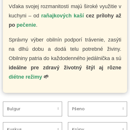
Vďaka svojej rozmanitosti majú široké využitie v
kuchyni – od
raňajkových kaší
cez prílohy až
po
pečenie
.
Správny výber obilnín podporí trávenie, zasýti
na dlhú dobu a dodá telu potrebné živiny.
Obilniny patria do každodenného jedálnička a sú
ideálne pre zdravý životný štýl aj rôzne
diétne režimy
🌱
Bulgur
Pšeno
Kuskus
Krúpy