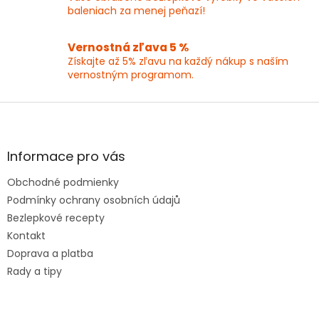
v
baleniach za menej peňazí!
ý
p
Vernostná zľava 5 %
i
Získajte až 5% zľavu na každý nákup s naším
s
vernostným programom.
u
Z
á
p
ä
Informace pro vás
t
Obchodné podmienky
i
e
Podmínky ochrany osobních údajů
Bezlepkové recepty
Kontakt
Doprava a platba
Rady a tipy