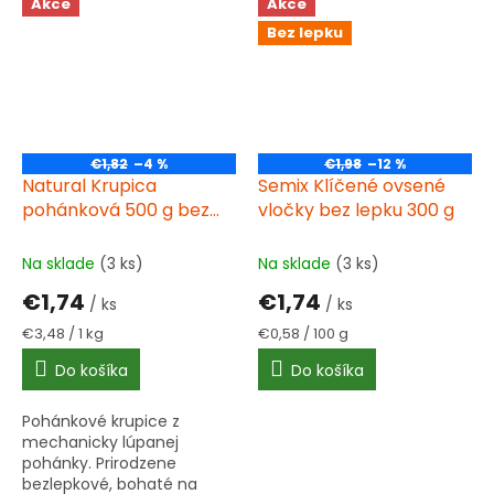
Akce
Akce
Bez lepku
€1,82
–4 %
€1,98
–12 %
Natural Krupica
Semix Klíčené ovsené
pohánková 500 g bez
vločky bez lepku 300 g
lepku
Na sklade
(3 ks)
Na sklade
(3 ks)
€1,74
€1,74
/ ks
/ ks
Jednotková
Jednotková
€3,48 / 1 kg
€0,58 / 100 g
cena:
cena:
Do košíka
Do košíka
Pohánkové krupice z
mechanicky lúpanej
pohánky. Prirodzene
bezlepkové, bohaté na