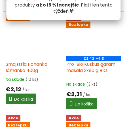
vlákniny. Ideálne pre zdravé
produkty
až o 15 % lacnejšie
. Platí len tento
raňajky, kaše a pečenie.
týždeň.🧡
Vyskúšajte ich dnes!
Bez lepku
Akce
Bez lepku
€2,43
–4 %
Šmajstrla Pohanka
Pro-Bio Kuskus garam
lámanka 400g
masala 2x80 g BIO
Na sklade
(10 ks)
Priemerné
Na sklade
(3 ks)
hodnotenie
€2,12
/ ks
produktu
€2,31
/ ks
je
Do košíka
5,0
Do košíka
z
5
hviezdičiek.
Akce
Akce
Bez lepku
Bez lepku