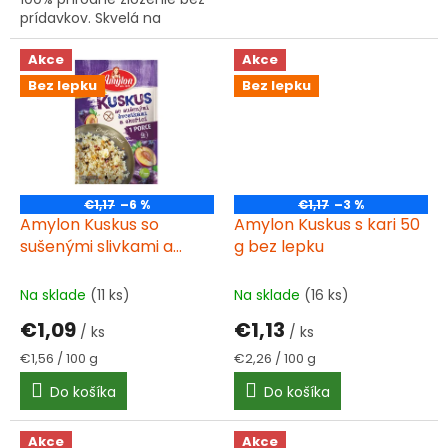
prídavkov. Skvelá na
polenty, bezlepkové pečivo
a varenie.
Akce
Akce
Bez lepku
Bez lepku
€1,17
–6 %
€1,17
–3 %
Amylon Kuskus so
Amylon Kuskus s kari 50
sušenými slivkami a
g bez lepku
škoricou 70 g bez lepku
Na sklade
(11 ks)
Na sklade
(16 ks)
€1,09
€1,13
/ ks
/ ks
Jednotková
Jednotková
€1,56 / 100 g
€2,26 / 100 g
cena:
cena:
Do košíka
Do košíka
Akce
Akce