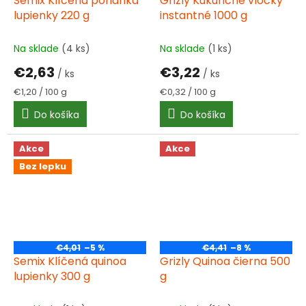
Semix Klíčená pohanka
Grizly Kukuričné vločky
lupienky 220 g
instantné 1000 g
Na sklade
(4 ks)
Na sklade
(1 ks)
€2,63
€3,22
/ ks
/ ks
Jednotková
Jednotková
€1,20 / 100 g
€0,32 / 100 g
cena:
cena:
Do košíka
Do košíka
Akce
Akce
Bez lepku
€4,01
–5 %
€4,41
–8 %
Semix Klíčená quinoa
Grizly Quinoa čierna 500
lupienky 300 g
g