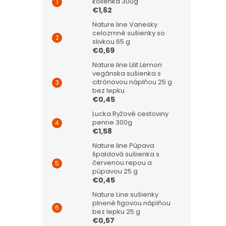
kolienka 300g
€1,62
Nature line Vanesky
celozrnné sušienky so
slivkou 65 g
€0,69
Nature line Lilit Lemon
vegánska sušienka s
citrónovou náplňou 25 g
bez lepku
€0,45
Lucka Ryžové cestoviny
penne 300g
€1,58
Nature line Púpava
špaldová sušienka s
červenou repou a
púpavou 25 g
€0,45
Nature Line sušienky
plnené figovou náplňou
bez lepku 25 g
€0,57