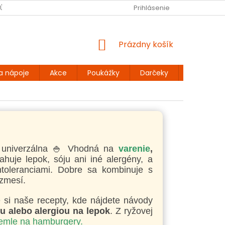
JŮ
BEZLEPKOVÉ RECEPTY
KONTAKT
Prihlásenie
DOPRAVA A PLATBA
NÁKUPNÝ
Prázdny košík
KOŠÍK
a nápoje
Akce
Poukážky
Darčeky
Extra výh
 univerzálna 🍚 Vhodná na
varenie
,
ahuje lepok, sóju ani iné alergény, a
intoleranciami. Dobre sa kombinuje s
 zmesí.
e si naše recepty, kde nájdete návody
u alebo alergiou na lepok
. Z ryžovej
emle na hamburgery.