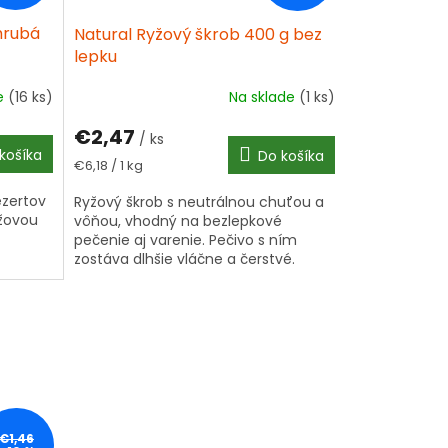
hrubá
Natural Ryžový škrob 400 g bez
lepku
de
(16 ks)
Na sklade
(1 ks)
€2,47
/ ks
košíka
Do košíka
Jednotková
€6,18 / 1 kg
cena:
zertov
Ryžový škrob s neutrálnou chuťou a
yžovou
vôňou, vhodný na bezlepkové
pečenie aj varenie. Pečivo s ním
zostáva dlhšie vláčne a čerstvé.
Skvelý na zahusťovanie polievok,
omáčok, do...
€1,46