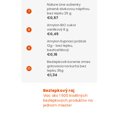
Nature Line sušienky
plnené slivkovou náplňou
bez lepku 25 g
€0,57
Amylon BIO cukor
vanilkový 8 g
€0,45
Amylon Kypriaci prášok
12g - bez lepku,
bezfosfátový
€0,16
Bezlepkové korenie zmes
grilovacia na kurča bez
lepku 35g
€1,34
Bezlepkový raj
Viac ako 1 600 kvalitných
bezlepkových produktov na
jednom mieste!