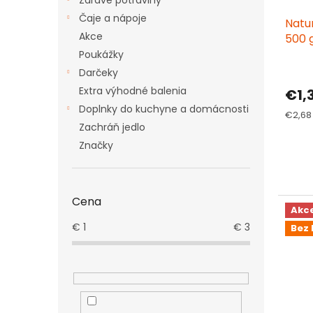
Zdravé potraviny
Čaje a nápoje
Natu
Akce
500 
Poukážky
Darčeky
Extra výhodné balenia
€1,
Doplnky do kuchyne a domácnosti
Jedno
€2,68 
cena:
Zachráň jedlo
Značky
Cena
Akc
€
1
€
3
Bez 