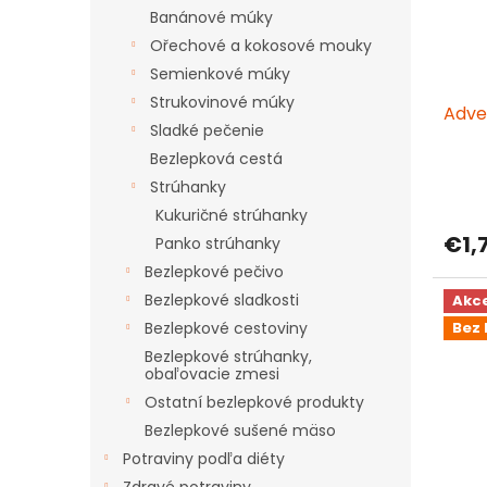
Banánové múky
r
d
o
u
Ořechové a kokosové mouky
d
k
Semienkové múky
u
t
Strukovinové múky
Adve
k
o
Sladké pečenie
t
v
Bezlepková cestá
o
v
Strúhanky
Kukuričné strúhanky
€1,
Panko strúhanky
Bezlepkové pečivo
Bezlepkové sladkosti
Akc
Bezlepkové cestoviny
Bez 
Bezlepkové strúhanky,
obaľovacie zmesi
Ostatní bezlepkové produkty
Bezlepkové sušené mäso
Potraviny podľa diéty