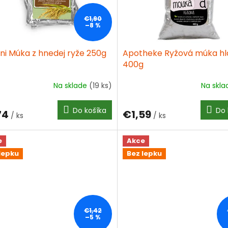
€1,90
–8 %
ni Múka z hnedej ryže 250g
Apotheke Ryžová múka hl
400g
Na sklade
(19 ks)
Na skl
Do košíka
Do 
74
€1,59
/ ks
/ ks
e
Akce
lepku
Bez lepku
€1,42
–5 %