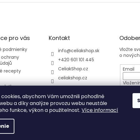
ce pro vás
Kontakt
Odober
 podmienky
Vložte s
info
@
celiakshop.sk
o nových
 ochrany
+420 601 101 445
údajů
CeliakShop.cz
Email
é recepty
celiakshop.cz
Vložení
 platba
osobníc
y
 cookies, abychom Vám umožnili pohodlné
 webu a díky analýze provozu webu neustále
PRIHL
jeho funkce, výkon a použitelnost.
Více informací
nie
hradené.