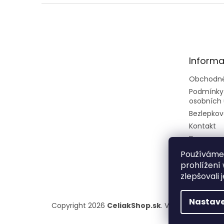
Z
á
p
ä
t
Informa
i
e
Obchodné
Podmínky
osobních 
Bezlepkov
Kontakt
Doprava a
Rady a tip
Používáme
prohlížení
zlepšovali 
Nastave
Copyright 2026
CeliakShop.sk
. Všetky práva vy