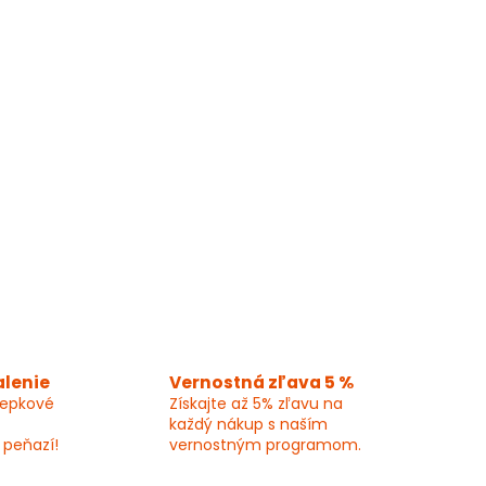
alenie
Vernostná zľava 5 %
lepkové
Získajte až 5% zľavu na
každý nákup s naším
 peňazí!
vernostným programom.