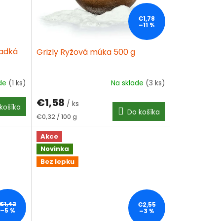
€1,78
–11 %
adká
Grizly Ryžová múka 500 g
ade
(1 ks)
Na sklade
(3 ks)
€1,58
/ ks
košíka
Do košíka
Jednotková
€0,32 / 100 g
cena:
Akce
Novinka
Bez lepku
€1,42
€2,55
–5 %
–3 %