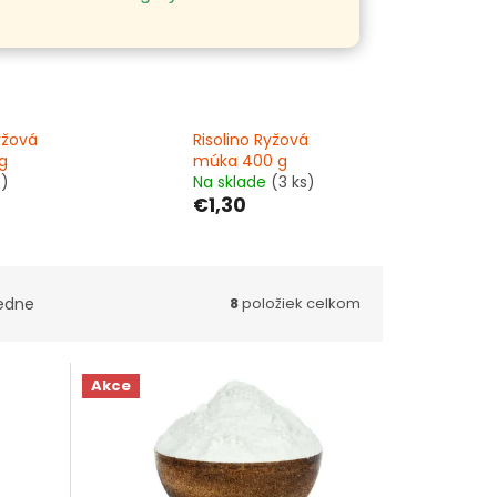
yžová
Risolino Ryžová
g
múka 400 g
s)
Na sklade
(3 ks)
€1,30
edne
8
položiek celkom
Akce