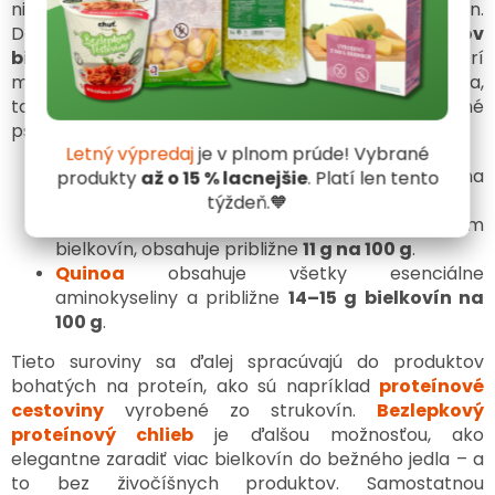
niekedy obavy, či zvládnu prijať dostatok bielkovín.
Dobrou správou je, že
väčšina bohatých zdrojov
bielkovín je prirodzene bezlepková
. Medzi ne patrí
mäso, ryby, vajcia, mliečne výrobky,
strukoviny
, sója,
tofu, orechy aj semienka. Pre celiatikov sú tiež bežné
pseudoobilniny, ktoré sú bohaté na bielkoviny.
Letný výpredaj
je v plnom prúde! Vybrané
Amarant
obsahuje približne 13–15 g bielkovín na
produkty
až o 15 % lacnejšie
. Platí len tento
100 g.
týždeň.🧡
Pohánka
je ďalším vynikajúcim zdrojom
bielkovín, obsahuje približne
11 g na 100 g
.
Quinoa
obsahuje všetky esenciálne
aminokyseliny a približne
14–15 g bielkovín na
100 g
.
Tieto suroviny sa ďalej spracúvajú do produktov
bohatých na proteín, ako sú napríklad
proteínové
cestoviny
vyrobené zo strukovín.
Bezlepkový
proteínový chlieb
je ďalšou možnosťou, ako
elegantne zaradiť viac bielkovín do bežného jedla – a
to bez živočíšnych produktov. Samostatnou