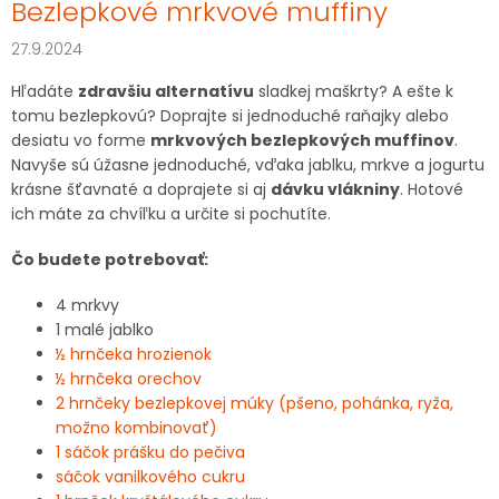
Bezlepkové mrkvové muffiny
27.9.2024
Hľadáte
zdravšiu alternatívu
sladkej maškrty? A ešte k
tomu bezlepkovú? Doprajte si jednoduché raňajky alebo
desiatu vo forme
mrkvových bezlepkových muffinov
.
Navyše sú úžasne jednoduché, vďaka jablku, mrkve a jogurtu
krásne šťavnaté a doprajete si aj
dávku vlákniny
. Hotové
ich máte za chvíľku a určite si pochutíte.
Čo budete potrebovať:
4 mrkvy
1 malé jablko
½ hrnčeka hrozienok
½ hrnčeka orechov
2 hrnčeky bezlepkovej múky (pšeno, pohánka, ryža,
možno kombinovať)
1 sáčok prášku do pečiva
sáčok vanilkového cukru