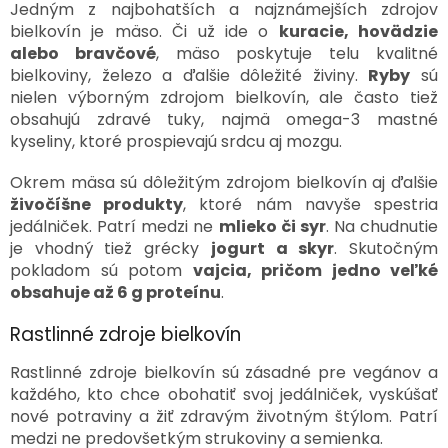
Jedným z najbohatších a najznámejších zdrojov
bielkovín je mäso. Či už ide o
kuracie, hovädzie
alebo bravčové
, mäso poskytuje telu kvalitné
bielkoviny, železo a ďalšie dôležité živiny.
Ryby
sú
nielen výborným zdrojom bielkovín, ale často tiež
obsahujú zdravé tuky, najmä omega-3 mastné
kyseliny, ktoré prospievajú srdcu aj mozgu.
Okrem mäsa sú dôležitým zdrojom bielkovín aj ďalšie
živočíšne produkty
, ktoré nám navyše spestria
jedálniček. Patrí medzi ne
mlieko či syr
. Na chudnutie
je vhodný tiež grécky
jogurt a skyr
. Skutočným
pokladom sú potom
vajcia, pričom jedno veľké
obsahuje až 6 g proteínu
.
Rastlinné zdroje bielkovín
Rastlinné zdroje bielkovín sú zásadné pre vegánov a
každého, kto chce obohatiť svoj jedálniček, vyskúšať
nové potraviny a žiť zdravým životným štýlom. Patrí
medzi ne predovšetkým strukoviny a semienka.