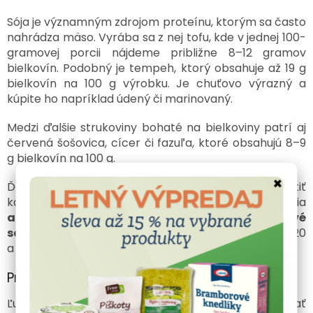
Sója je významným zdrojom proteínu, ktorým sa často
nahrádza mäso. Vyrába sa z nej tofu, kde v jednej 100-
gramovej porcii nájdeme približne 8–12 gramov
bielkovín. Podobný je tempeh, ktorý obsahuje až 19 g
bielkovín na 100 g výrobku. Je chuťovo výrazný a
kúpite ho napríklad údený či marinovaný.
Medzi ďalšie strukoviny bohaté na bielkoviny patrí aj
červená šošovica, cícer či fazuľa, ktoré obsahujú 8–9
g bielkovín na 100 g.
×
Ďalším zdrojom bielkovín, ktorým si môžete obohatiť
každé jedlo, sú semienka. Medzi najlepšie zdroje patria
arašidy, tekvicové semienka, sezamové
semienka, mandle a mak
. Všetky z nich obsahujú 20
a viac gramov proteínu na 100 gramov.
Proteíny a bezlepková diéta: ide to dokopy?
Ľudia, ktorí dodržiavajú bezlepkovú diétu, môžu mať