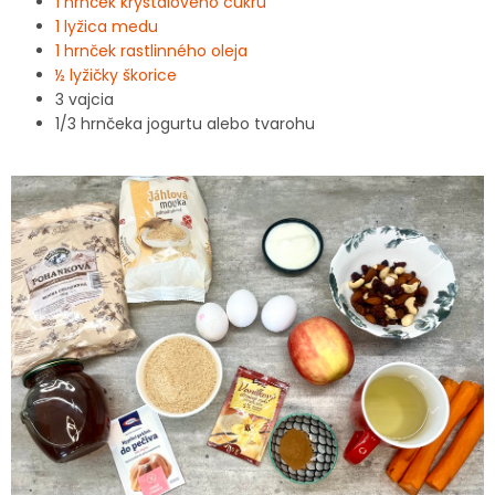
1 hrnček kryštálového cukru
1 lyžica medu
1 hrnček rastlinného oleja
½ lyžičky škorice
3 vajcia
1/3 hrnčeka jogurtu alebo tvarohu