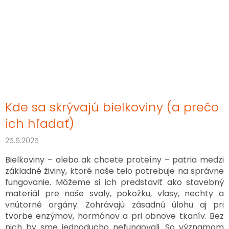
Kde sa skrývajú bielkoviny (a prečo
ich hľadať)
25.6.2025
Bielkoviny – alebo ak chcete proteíny – patria medzi
základné živiny, ktoré naše telo potrebuje na správne
fungovanie. Môžeme si ich predstaviť ako stavebný
materiál pre naše svaly, pokožku, vlasy, nechty a
vnútorné orgány. Zohrávajú zásadnú úlohu aj pri
tvorbe enzýmov, hormónov a pri obnove tkanív. Bez
nich by sme jednoducho nefungovali. So významom