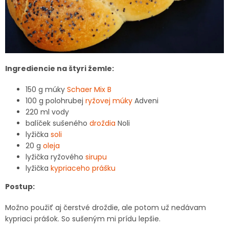
Ingrediencie na štyri žemle:
150 g múky
Schaer Mix B
100 g polohrubej
ryžovej múky
Adveni
220 ml vody
balíček sušeného
droždia
Noli
lyžička
soli
20 g
oleja
lyžička ryžového
sirupu
lyžička
kypriaceho prášku
Postup:
Možno použiť aj čerstvé droždie, ale potom už nedávam
kypriaci prášok. So sušeným mi prídu lepšie.