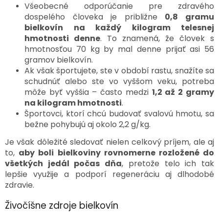
Všeobecné odporúčanie pre zdravého
dospelého človeka je približne
0,8 gramu
bielkovín na každý kilogram telesnej
hmotnosti denne
. To znamená, že človek s
hmotnosťou 70 kg by mal denne prijať asi 56
gramov bielkovín.
Ak však športujete, ste v období rastu, snažíte sa
schudnúť alebo ste vo vyššom veku, potreba
môže byť vyššia – často medzi
1,2 až 2 gramy
na kilogram hmotnosti
.
Športovci, ktorí chcú budovať svalovú hmotu, sa
bežne pohybujú aj okolo 2,2 g/kg.
Je však dôležité sledovať nielen celkový príjem, ale aj
to,
aby boli bielkoviny rovnomerne rozložené do
všetkých jedál počas dňa
, pretože telo ich tak
lepšie využije a podporí regeneráciu aj dlhodobé
zdravie.
Živočíšne zdroje bielkovín