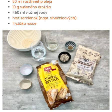
50 ml rastlinného oleja
10 g sušeného droždia
450 ml vlažnej vody
hrsť semienok (napr. slnečnicových)
1 lyžička rasce