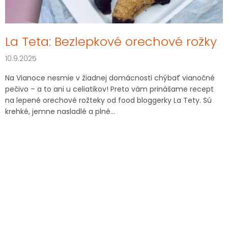
v
La Teta: Bezlepkové orechové rožky
10.9.2025
Na Vianoce nesmie v žiadnej domácnosti chýbať vianočné
pečivo – a to ani u celiatikov! Preto vám prinášame recept
na lepené orechové rožteky od food bloggerky La Tety. Sú
krehké, jemne nasladlé a plné...