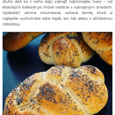
druhý deň sa z neho dajú vykrojiť najrôznejšie tvary – od
klasických koliesok po hravé variácie s vykrojeným stredom.
Výsledok? Jemne chrumkavé, voňavé žemle, ktoré si
najlepšie vychutnáte ešte teplé, len tak alebo s obľúbenou
nátierkou.