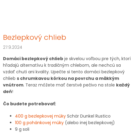
Bezlepkový chlieb
27.9.2024
Domáci bezlepkový chlieb
je skvelou voľbou pre tých, ktorí
hľadajú alternatívu k tradičným chlebom, ale nechcú sa
vzdať chuti ani kvality. Upečte si tento domáci bezlepkový
chlieb
s chrumkavou kôrkou na povrchu a mäkkým
vnútrom
. Teraz môžete mať čerstvé pečivo na stole
každý
deň
!
Čo budete potrebovať:
400 g bezlepkovej múky
Schär Dunkel Rustico
100 g pohánkovej múky
(alebo inej bezlepkovej)
9 g soli