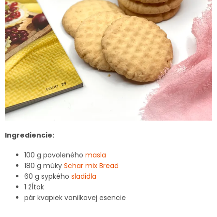
Ingrediencie:
100 g povoleného
masla
180 g múky
Schar mix Bread
60 g sypkého
sladidla
1 žĺtok
pár kvapiek vanilkovej esencie