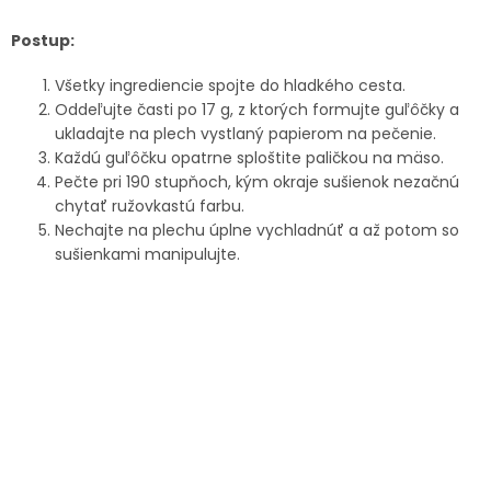
Postup:
Všetky ingrediencie spojte do hladkého cesta.
Oddeľujte časti po 17 g, z ktorých formujte guľôčky a
ukladajte na plech vystlaný papierom na pečenie.
Každú guľôčku opatrne sploštite paličkou na mäso.
Pečte pri 190 stupňoch, kým okraje sušienok nezačnú
chytať ružovkastú farbu.
Nechajte na plechu úplne vychladnúť a až potom so
sušienkami manipulujte.