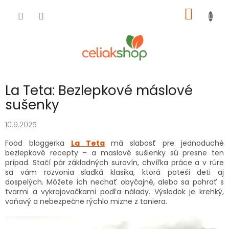
Prejsť
NÁKU
na
obsah
KOŠÍK
La Teta: Bezlepkové máslové
sušenky
10.9.2025
Food bloggerka
La Teta
má slabosť pre jednoduché
bezlepkové recepty – a maslové sušienky sú presne ten
prípad. Stačí pár základných surovín, chvíľka práce a v rúre
sa vám rozvonia sladká klasika, ktorá poteší deti aj
dospelých. Môžete ich nechať obyčajné, alebo sa pohrať s
tvarmi a vykrajovačkami podľa nálady. Výsledok je krehký,
voňavý a nebezpečne rýchlo mizne z taniera.