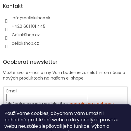
Kontakt
info
@
celiakshop.sk
+420 601 101 445
CeliakShop.cz
celiakshop.cz
Odoberať newsletter
Vložte svoj e-mail a my Vám budeme zasielať informácie o
nových produktoch na našom e-shope.
Email
Vložením e-mailu souhlasíte s
podmínkami ochrany
osobních údajů
Používáme cookies, abychom Vám umožnili
pohodlné prohlížení webu a díky analýze provozu
PRIHLÁSIŤ SA
webu neustále zlepšovali jeho funkce, výkon a