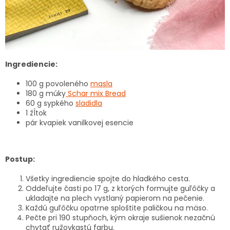
Ingrediencie:
100 g povoleného
masla
180 g múky
Schar mix Bread
60 g sypkého
sladidla
1 žĺtok
pár kvapiek vanilkovej esencie
Postup:
Všetky ingrediencie spojte do hladkého cesta.
Oddeľujte časti po 17 g, z ktorých formujte guľôčky a
ukladajte na plech vystlaný papierom na pečenie.
Každú guľôčku opatrne sploštite paličkou na mäso.
Pečte pri 190 stupňoch, kým okraje sušienok nezačnú
chytať ružovkastú farbu.