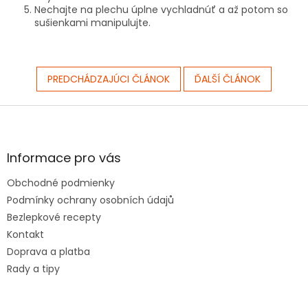
Nechajte na plechu úplne vychladnúť a až potom so
sušienkami manipulujte.
PREDCHÁDZAJÚCI ČLÁNOK
ĎALŠÍ ČLÁNOK
Z
á
p
ä
Informace pro vás
t
Obchodné podmienky
i
e
Podmínky ochrany osobních údajů
Bezlepkové recepty
Kontakt
Doprava a platba
Rady a tipy