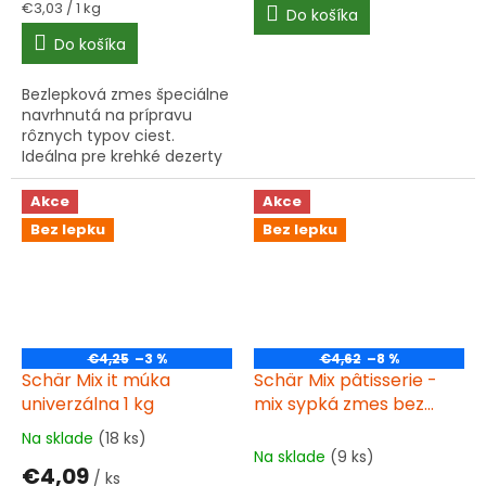
Jednotková
€3,03 / 1 kg
Do košíka
cena:
Do košíka
Bezlepková zmes špeciálne
navrhnutá na prípravu
rôznych typov ciest.
Ideálna pre krehké dezerty
a pečivo.
Akce
Akce
Bez lepku
Bez lepku
€4,25
–3 %
€4,62
–8 %
Schär Mix it múka
Schär Mix pâtisserie -
univerzálna 1 kg
mix sypká zmes bez
lepku na pečenie s
Na sklade
(18 ks)
Priemerné
kypriacim práškom 1 kg
Na sklade
(9 ks)
hodnotenie
€4,09
/ ks
produktu