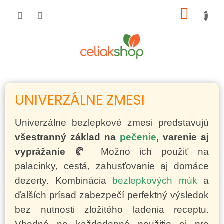
Prejsť
NÁKU
na
obsah
KOŠÍK
UNIVERZÁLNE ZMESI
Univerzálne bezlepkové zmesi predstavujú
všestranný základ na
pečenie
, varenie aj
vyprážanie 🥐
Možno ich použiť na
palacinky, cestá, zahusťovanie aj domáce
dezerty. Kombinácia
bezlepkových múk
a
ďalších prísad zabezpečí perfektný výsledok
bez nutnosti zložitého ladenia receptu.