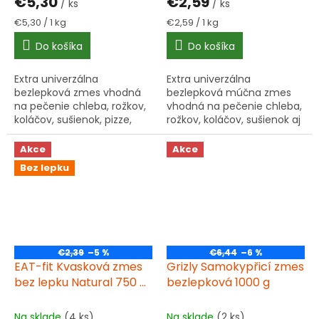
€5,30
€2,59
/ ks
/ ks
Jednotková
Jednotková
€5,30 / 1 kg
€2,59 / 1 kg
cena:
cena:
Do košíka
Do košíka
Extra univerzálna
Extra univerzálna
bezlepková zmes vhodná
bezlepková múčna zmes
na pečenie chleba, rožkov,
vhodná na pečenie chleba,
koláčov, sušienok, pizze,
rožkov, koláčov, sušienok aj
palacinkiek aj knedlí.
slaných pokrmov.
Neobsahuje lepok, mlieko,
Neobsahuje lepok, laktózu,
Akce
Akce
vajcia, čokoládu ani sóju....
vajcia ani sóju.
Bez lepku
Certifikovaná...
€2,39
–5 %
€6,44
–6 %
EAT-fit Kvasková zmes
Grizly Samokypřicí zmes
bez lepku Natural 750 g
bezlepková 1000 g
bez lepku
Na sklade
(4 ks)
Na sklade
(2 ks)