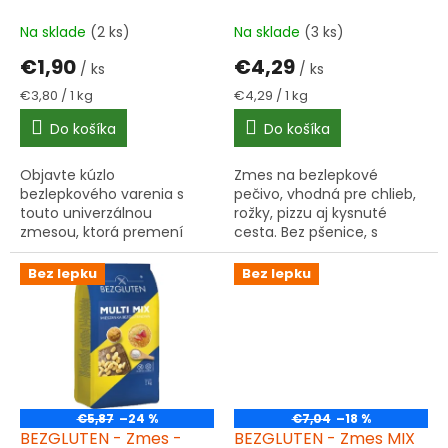
k
podielom ryžovej múky
t
500 g bez lepku
Na sklade
(2 ks)
Na sklade
(3 ks)
o
€1,90
€4,29
v
/ ks
/ ks
Jednotková
Jednotková
€3,80 / 1 kg
€4,29 / 1 kg
cena:
cena:
Do košíka
Do košíka
Objavte kúzlo
Zmes na bezlepkové
bezlepkového varenia s
pečivo, vhodná pre chlieb,
touto univerzálnou
rožky, pizzu aj kysnuté
zmesou, ktorá premení
cesta. Bez pšenice, s
vaše jedlá na chutné a
vysokým podielom škrobu
bezlepkové špeciality.
a vlákniny. Viac informácií ▾
Bez lepku
Bez lepku
€5,87
–24 %
€7,04
–18 %
BEZGLUTEN - Zmes -
BEZGLUTEN - Zmes MIX