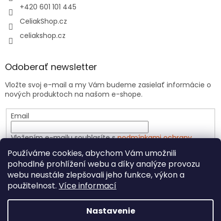
+420 601 101 445
CeliakShop.cz
celiakshop.cz
Odoberať newsletter
Vložte svoj e-mail a my Vám budeme zasielať informácie o
nových produktoch na našom e-shope.
Email
Vložením e-mailu souhlasíte s
podmínkami ochrany
osobních údajů
Používáme cookies, abychom Vám umožnili
pohodlné prohlížení webu a díky analýze provozu
PRIHLÁSIŤ SA
webu neustále zlepšovali jeho funkce, výkon a
použitelnost.
Více informací
Nastavenie
Vytvoril Shoptet