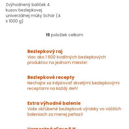
Zvýhodnený balíček 4
kusov bezlepkovej
univerzálnej múky Schär (4
x 1000 g)
19
položiek celkom
O
v
l
Bezlepkový raj
á
Viac ako 1 600 kvalitných bezlepkových
d
produktov na jednom mieste!
a
c
i
Bezlepkové recepty
e
Nechajte sa inšpirovať skvelými bezlepkovými
p
receptami na každý deň!
r
v
k
Extra výhodné balenie
y
Vaše obľúbené bezlepkové výrobky vo väčších
v
baleniach za menej peňazí!
ý
p