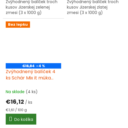
Zvýhodnený balíček troch
Zvýhodnený balíček troch
kusov Jizerskej zelenej
kusov Jizerskej zlatej
zmesi (3 x 1000 g)
zmesi (3 x 1000 g)
Bez lepku
€16,84
–4 %
Zvýhodnený balíček 4
ks Schär Mix it múka
universal 1 kg
Na sklade
(4 ks)
€16,12
/ ks
Jednotková
€1,61 / 100 g
cena:
Do košíka