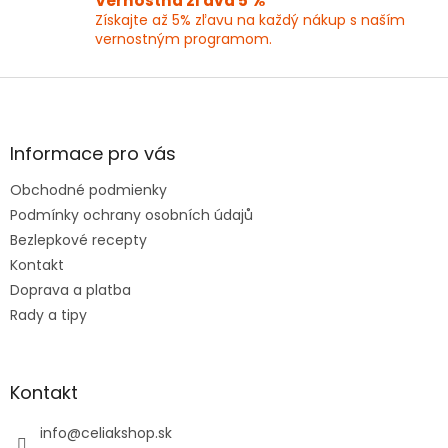
Vernostná zľava 5 %
i
Získajte až 5% zľavu na každý nákup s naším
s
vernostným programom.
u
Z
á
p
ä
Informace pro vás
t
Obchodné podmienky
i
e
Podmínky ochrany osobních údajů
Bezlepkové recepty
Kontakt
Doprava a platba
Rady a tipy
Kontakt
info
@
celiakshop.sk