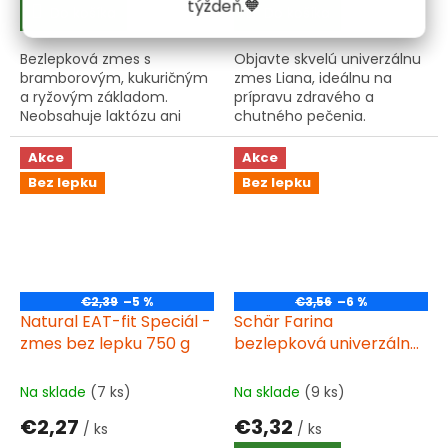
týždeň.🧡
Do košíka
Do košíka
Bezlepková zmes s
Objavte skvelú univerzálnu
bramborovým, kukuričným
zmes Liana, ideálnu na
a ryžovým základom.
prípravu zdravého a
Neobsahuje laktózu ani
chutného pečenia.
lepok, vhodná na pečenie
slaných aj sladkých dobrôt.
Akce
Akce
Bez lepku
Bez lepku
€2,39
–5 %
€3,56
–6 %
Natural EAT-fit Speciál -
Schär Farina
zmes bez lepku 750 g
bezlepková univerzálna
zmes 1000g
Na sklade
(7 ks)
Na sklade
(9 ks)
€2,27
€3,32
/ ks
/ ks