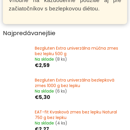
Vhodné na každodenné použitie aj pre
začiatočníkov s bezlepkovou diétou.
Najpredávanejšie
Bezgluten Extra univerzálna múčna zmes
bez lepku 500 g
Na sklade
(8 ks)
€2,59
Bezgluten Extra univerzálna bezlepková
zmes 1000 g bez lepku
Na sklade
(6 ks)
€5,30
EAT-fit Kvasková zmes bez lepku Natural
750 g bez lepku
Na sklade
(4 ks)
€2,27