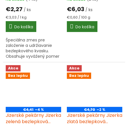
€2,27
€6,03
/ ks
/ ks
Jednotková
Jednotková
€3,03 / 1 kg
€0,60 / 100 g
cena:
cena:
Do košíka
Do košíka
Špeciálna zmes pre
založenie a udržiavanie
bezlepkového kvasku.
Obsahuje vyvážený pomer
prirodzene bezlepkových
múk - ryžovej, kukuričnej,
Akce
Akce
pohánkovej a cirokovej.
Bez lepku
Bez lepku
Ideálna pre...
€4,41
–4 %
€4,70
–2 %
Jizerské pekárny Jizerka
Jizerské pekárny Jizerka
zelená bezlepková
zlatá bezlepková
univerzálna zmes 1000g
univerzálna zmes 1000g