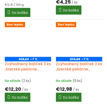
€4,25
/ ks
je
Jednotková
€0,41 / 100 g
4,0
cena:
Do košíka
Do košíka
z
5
hviezdičiek.
Bez lepku
Bez lepku
€13,24
–7 %
€14,09
–7 %
Zvýhodnený balíček 3 ks
Zvýhodnený balíček 3 ks
Jizerské pekárne
Jizerské pekárne
Jizerka zelená
Jizerka zlatá
bezlepková univerzálna
bezlepková univerzálna
Na sklade
(2 ks)
Na sklade
(9 ks)
zmes 1000g
zmes 1000g
€12,20
€12,98
/ ks
/ ks
Do košíka
Do košíka