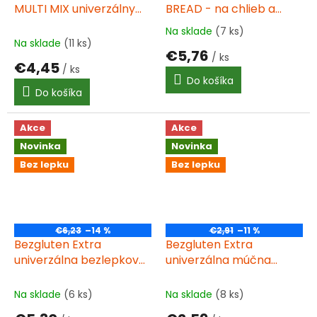
MULTI MIX univerzálny
BREAD - na chlieb a
bez lepku, 1000g ct6
pizzu, bez lepku 1000g
Na sklade
(7 ks)
Priemerné
Na sklade
(11 ks)
hodnotenie
€5,76
/ ks
produktu
€4,45
/ ks
je
Do košíka
4,0
Do košíka
z
5
hviezdičiek.
Akce
Akce
Novinka
Novinka
Bez lepku
Bez lepku
€6,23
–14 %
€2,91
–11 %
Bezgluten Extra
Bezgluten Extra
univerzálna bezlepková
univerzálna múčna
zmes 1000 g bez lepku
zmes bez lepku 500 g
Na sklade
(6 ks)
Na sklade
(8 ks)