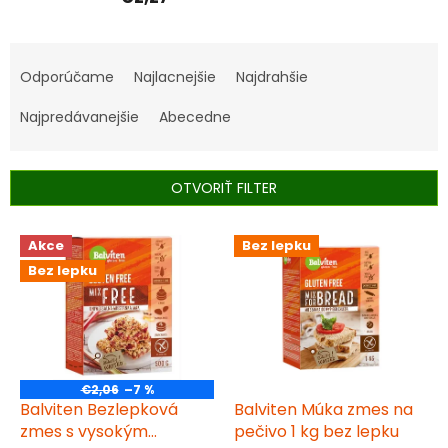
R
a
Odporúčame
Najlacnejšie
Najdrahšie
d
e
Najpredávanejšie
Abecedne
n
i
e
OTVORIŤ FILTER
p
r
V
Akce
Bez lepku
o
ý
d
Bez lepku
p
u
i
k
s
t
p
o
r
v
o
€2,06
–7 %
d
Balviten Bezlepková
Balviten Múka zmes na
u
zmes s vysokým
pečivo 1 kg bez lepku