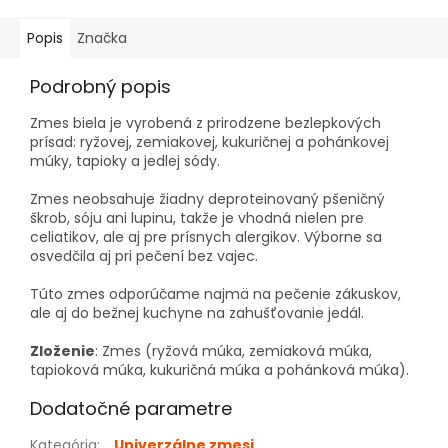
Popis
Značka
Podrobný popis
Zmes biela je vyrobená z prirodzene bezlepkových
prísad: ryžovej, zemiakovej, kukuričnej a pohánkovej
múky, tapioky a jedlej sódy.
Zmes neobsahuje žiadny deproteinovaný pšeničný
škrob, sóju ani lupinu, takže je vhodná nielen pre
celiatikov, ale aj pre prísnych alergikov. Výborne sa
osvedčila aj pri pečení bez vajec.
Túto zmes odporúčame najmä na pečenie zákuskov,
ale aj do bežnej kuchyne na zahušťovanie jedál.
Zloženie
: Zmes (ryžová múka, zemiaková múka,
tapioková múka, kukuričná múka a pohánková múka).
Dodatočné parametre
Kategória
:
Univerzálne zmesi