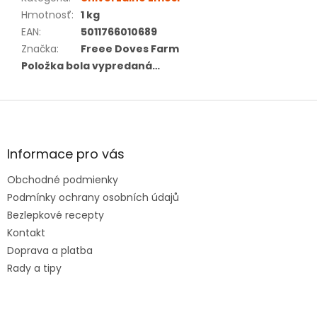
Hmotnosť
:
1 kg
EAN
:
5011766010689
Značka
:
Freee Doves Farm
Položka bola vypredaná…
Z
á
p
ä
Informace pro vás
t
Obchodné podmienky
i
e
Podmínky ochrany osobních údajů
Bezlepkové recepty
Kontakt
Doprava a platba
Rady a tipy