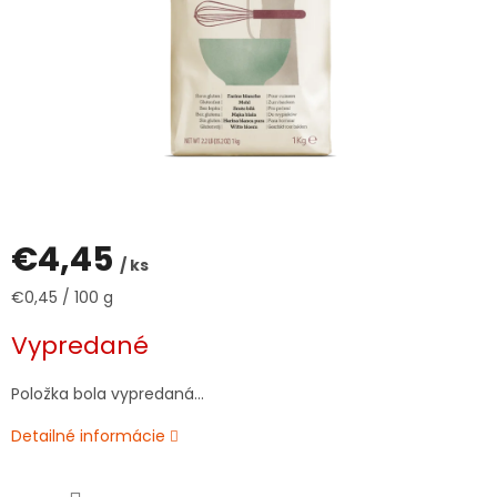
€4,45
/ ks
Jednotková
€0,45 / 100 g
cena:
Vypredané
Položka bola vypredaná…
Detailné informácie