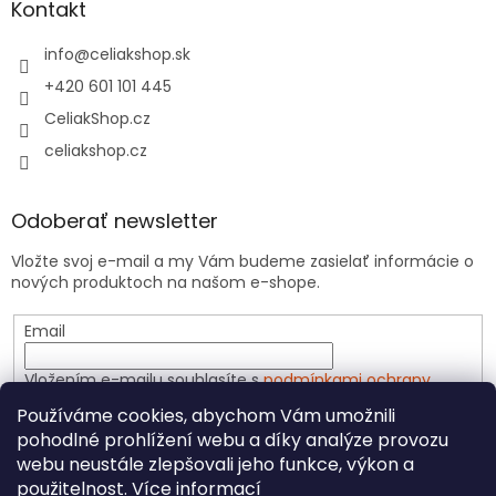
Kontakt
info
@
celiakshop.sk
+420 601 101 445
CeliakShop.cz
celiakshop.cz
Odoberať newsletter
Vložte svoj e-mail a my Vám budeme zasielať informácie o
nových produktoch na našom e-shope.
Email
Vložením e-mailu souhlasíte s
podmínkami ochrany
osobních údajů
Používáme cookies, abychom Vám umožnili
pohodlné prohlížení webu a díky analýze provozu
PRIHLÁSIŤ SA
webu neustále zlepšovali jeho funkce, výkon a
použitelnost.
Více informací