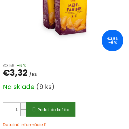
€3,56
–6 %
€3,56
–6 %
€3,32
/ ks
Jednotková
Na sklade
(9 ks)
cena:
Pridať do košíka
Detailné informácie