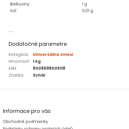
Bielkoviny:
1 g
Soľ:
0,01 g
```
Dodatočné parametre
Kategória
:
Univerzálne zmesi
Hmotnosť
:
1 kg
EAN
:
8008698005118
Značka
:
Schär
Z
á
p
ä
Informace pro vás
t
Obchodné podmienky
i
Podmínky ochrany osobních údajů