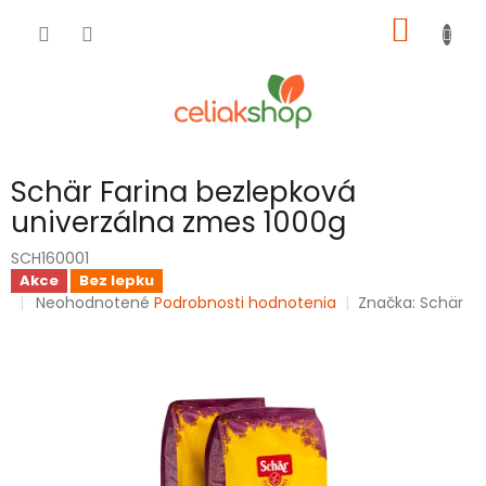
Prejsť
NÁKU
na
obsah
KOŠÍK
Schär Farina bezlepková
univerzálna zmes 1000g
SCH160001
Akce
Bez lepku
Priemerné
Neohodnotené
Podrobnosti hodnotenia
Značka:
Schär
hodnotenie
produktu
je
0,0
z
5
hviezdičiek.