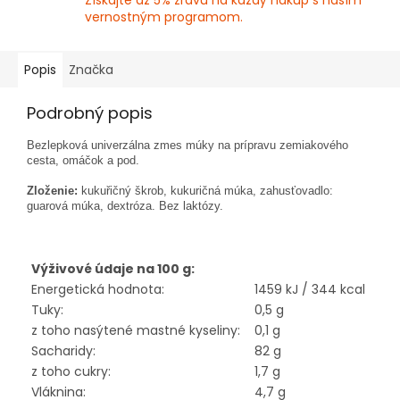
Získajte až 5% zľavu na každý nákup s naším
vernostným programom.
Popis
Značka
Podrobný popis
Bezlepková univerzálna zmes múky na prípravu zemiakového
cesta, omáčok a pod.
Zloženie:
kukuřičný škrob, kukuričná múka, zahusťovadlo:
guarová múka, dextróza. Bez laktózy.
Výživové údaje na 100 g:
Energetická hodnota:
1459 kJ / 344 kcal
Tuky:
0,5 g
z toho nasýtené mastné kyseliny:
0,1 g
Sacharidy:
82 g
z toho cukry:
1,7 g
Vláknina:
4,7 g