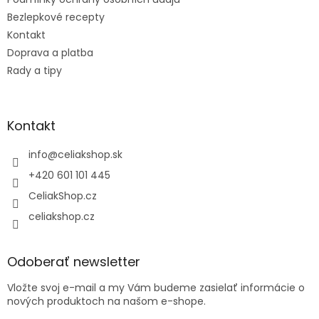
e
Bezlepkové recepty
Kontakt
Doprava a platba
Rady a tipy
Kontakt
info
@
celiakshop.sk
+420 601 101 445
CeliakShop.cz
celiakshop.cz
Odoberať newsletter
Vložte svoj e-mail a my Vám budeme zasielať informácie o
nových produktoch na našom e-shope.