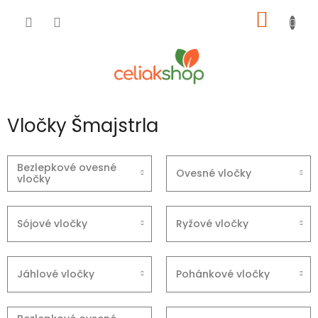
Prejsť
NÁKU
na
obsah
KOŠÍK
Vločky Šmajstrla
Bezlepkové ovesné
Ovesné vločky
vločky
Sójové vločky
Ryžové vločky
Jáhlové vločky
Pohánkové vločky