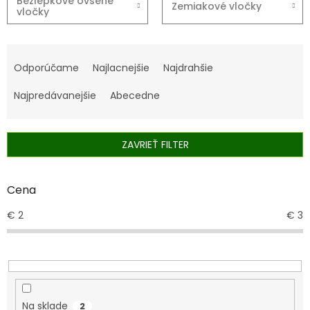
Bezlepkové ovsené
Zemiakové vločky
vločky
R
a
Odporúčame
Najlacnejšie
Najdrahšie
d
e
Najpredávanejšie
Abecedne
n
i
e
ZAVRIEŤ FILTER
p
r
o
Cena
d
€
2
€
3
u
k
t
o
v
Na sklade
2