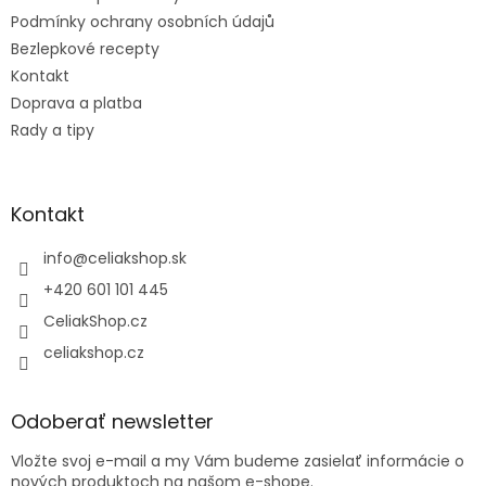
i
e
Podmínky ochrany osobních údajů
Bezlepkové recepty
Kontakt
Doprava a platba
Rady a tipy
Kontakt
info
@
celiakshop.sk
+420 601 101 445
CeliakShop.cz
celiakshop.cz
Odoberať newsletter
Vložte svoj e-mail a my Vám budeme zasielať informácie o
nových produktoch na našom e-shope.