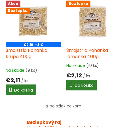
V
Akce
Bez lepku
ý
Bez lepku
p
i
s
p
r
o
€2,19
–3 %
d
Šmajstrla Pohánka
Šmajstrla Pohanka
u
krúpa 400g
lámanka 400g
k
Na sklade
(10 ks)
Priemerné
t
Na sklade
(9 ks)
hodnotenie
€2,12
o
/ ks
produktu
€2,11
v
/ ks
je
Do košíka
5,0
Do košíka
z
5
hviezdičiek.
2
položiek celkom
O
v
l
Bezlepkový raj
á