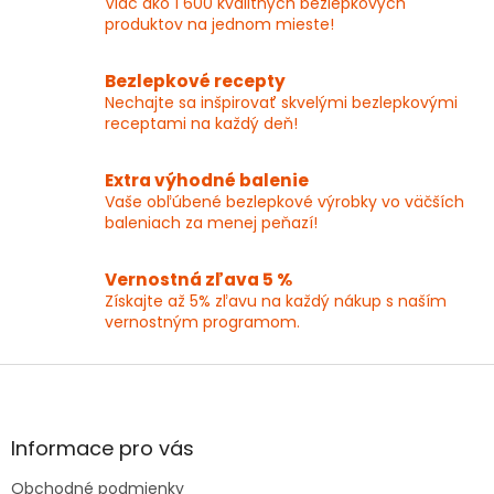
Viac ako 1 600 kvalitných bezlepkových
d
produktov na jednom mieste!
a
c
i
Bezlepkové recepty
e
Nechajte sa inšpirovať skvelými bezlepkovými
p
receptami na každý deň!
r
v
k
Extra výhodné balenie
y
Vaše obľúbené bezlepkové výrobky vo väčších
v
baleniach za menej peňazí!
ý
p
Vernostná zľava 5 %
i
Získajte až 5% zľavu na každý nákup s naším
s
vernostným programom.
u
Z
á
p
ä
Informace pro vás
t
Obchodné podmienky