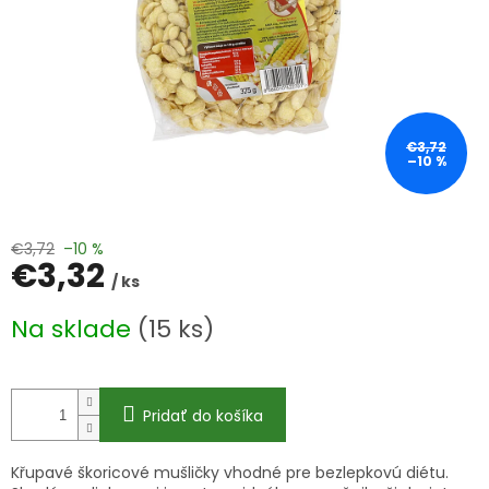
€3,72
–10 %
€3,72
–10 %
€3,32
/ ks
Jednotková
Na sklade
(15 ks)
cena:
Pridať do košíka
Křupavé škoricové mušličky vhodné pre bezlepkovú diétu.