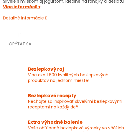
Skvelé s mliekom aj jogurtom, ideálne na raňajky či desiatu.
Viac informácií ▾
Detailné informácie
OPÝTAŤ SA
Bezlepkový raj
Viac ako 1 600 kvalitných bezlepkových
produktov na jednom mieste!
Bezlepkové recepty
Nechajte sa inšpirovať skvelými bezlepkovými
receptami na každý deň!
Extra výhodné balenie
Vaše obľúbené bezlepkové výrobky vo väčších