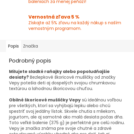
baleniach za menej peňazí!
Vernostná zľava 5 %
Získajte až 5% zľavu na každý nákup s naším
vernostným programom.
Popis
Značka
Podrobný popis
Milujete sladké raňajky alebo popoludňajšie
desiaty?
Bezlepkové škoricové mušličky od značky
Vepy potešia deti aj dospelých svojou chrumkavou
textúrou a lahodnou škoricovou chuťou.
Obilné škoricové mušličky Vepy
sú ideálnou voľbou
pre všetkých, ktorí sa vyhýbajú lepku alebo chcú
spestriť svoj jedálny lístok. Skvele chutia s mliekom,
jogurtom, ale aj samotné ako malá desiata počas dňa.
Toto veľké balenie (375 g) je perfektné pre celú rodinu.
Vepy je značka známa pre svoje chutné a zdravé