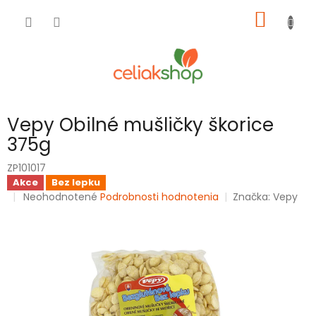
Prejsť
NÁKU
na
obsah
KOŠÍK
Vepy Obilné mušličky škorice
375g
ZP101017
Akce
Bez lepku
Priemerné
Neohodnotené
Podrobnosti hodnotenia
Značka:
Vepy
hodnotenie
produktu
je
0,0
z
5
hviezdičiek.