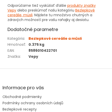
Odporúčame tiež vyskúšať ďalšie
produkty značky
Vepy
alebo preskúmať našu kategóriu
Bezlepkové
cereálie, müsli
. Nájdete tu množstvo chutných a
zdravých možností pre vašu raňajky aj desiatu.
Dodatočné parametre
Kategória
:
Bezlepkové cereálie a müsli
Hmotnosť
:
0.375 kg
EAN
:
8586010422701
Značka
:
Vepy
Z
á
p
ä
Informace pro vás
t
Obchodné podmienky
i
e
Podmínky ochrany osobních údajů
Bezlepkové recepty