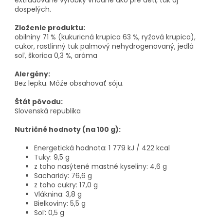
extrudované výrobky vhodné ako pre deti, tak aj
dospelých.
Zloženie produktu:
obilniny 71 % (kukuricná krupica 63 %, ryžová krupica),
cukor, rastlinný tuk palmový nehydrogenovaný, jedlá
soľ, škorica 0,3 %, aróma
Alergény:
Bez lepku. Môže obsahovať sóju.
Štát pôvodu:
Slovenská republika
Nutričné hodnoty (na 100 g):
Energetická hodnota: 1 779 kJ / 422 kcal
Tuky: 9,5 g
z toho nasýtené mastné kyseliny: 4,6 g
Sacharidy: 76,6 g
z toho cukry: 17,0 g
Vláknina: 3,8 g
Bielkoviny: 5,5 g
Soľ: 0,5 g