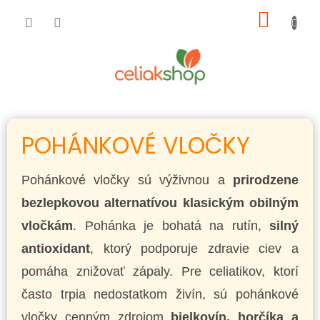
Prejsť
NÁKU
na
obsah
KOŠÍK
POHÁNKOVÉ VLOČKY
Pohánkové vločky sú výživnou a
prirodzene
bezlepkovou alternatívou klasickým obilným
vločkám
. Pohánka je bohatá na rutín,
silný
antioxidant
, ktorý podporuje zdravie ciev a
pomáha znižovať zápaly. Pre celiatikov, ktorí
často trpia nedostatkom živín, sú pohánkové
vločky cenným zdrojom
bielkovín, horčíka a