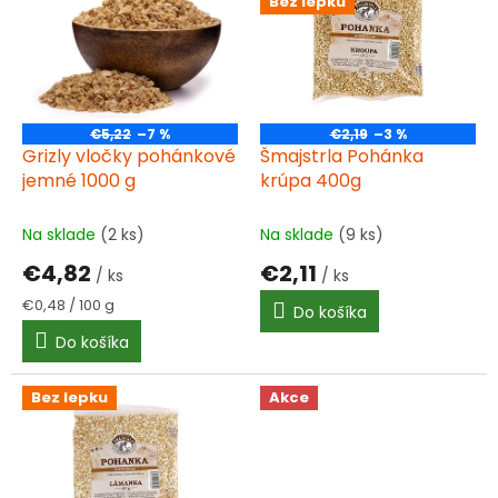
d
Bez lepku
p
u
i
k
s
t
p
o
r
v
o
€5,22
–7 %
€2,19
–3 %
d
Grizly vločky pohánkové
Šmajstrla Pohánka
u
jemné 1000 g
krúpa 400g
k
t
Na sklade
(2 ks)
Na sklade
(9 ks)
o
€4,82
€2,11
v
/ ks
/ ks
Jednotková
€0,48 / 100 g
Do košíka
cena:
Do košíka
Bez lepku
Akce