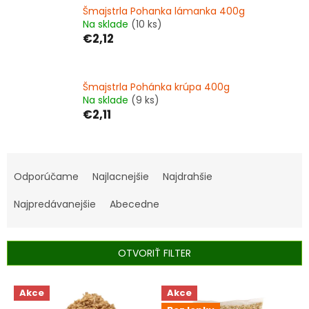
Šmajstrla Pohanka lámanka 400g
Na sklade
(10 ks)
€2,12
Šmajstrla Pohánka krúpa 400g
Na sklade
(9 ks)
€2,11
R
a
Odporúčame
Najlacnejšie
Najdrahšie
d
e
Najpredávanejšie
Abecedne
n
i
e
OTVORIŤ FILTER
p
r
V
Akce
Akce
o
ý