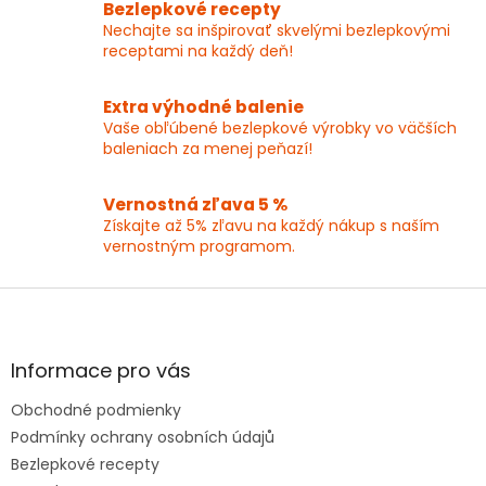
i
Bezlepkové recepty
e
Nechajte sa inšpirovať skvelými bezlepkovými
p
receptami na každý deň!
r
v
k
Extra výhodné balenie
y
Vaše obľúbené bezlepkové výrobky vo väčších
v
baleniach za menej peňazí!
ý
p
Vernostná zľava 5 %
i
Získajte až 5% zľavu na každý nákup s naším
s
vernostným programom.
u
Z
á
p
ä
Informace pro vás
t
Obchodné podmienky
i
e
Podmínky ochrany osobních údajů
Bezlepkové recepty