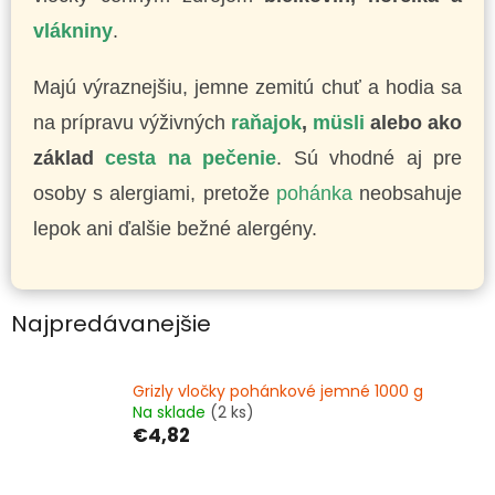
vlákniny
.
Majú výraznejšiu, jemne zemitú chuť a hodia sa
na prípravu výživných
raňajok
,
müsli
alebo ako
základ
cesta na pečenie
. Sú vhodné aj pre
osoby s alergiami, pretože
pohánka
neobsahuje
lepok ani ďalšie bežné alergény.
Najpredávanejšie
Grizly vločky pohánkové jemné 1000 g
Na sklade
(2 ks)
€4,82