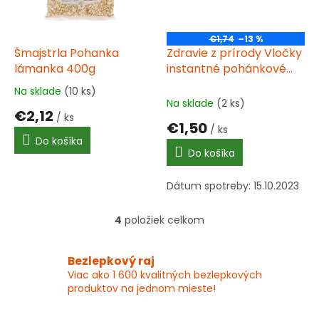
€1,74
–13 %
Šmajstrla Pohanka
Zdravie z prírody Vločky
lámanka 400g
instantné pohánkové
300g
Na sklade
(10 ks)
Priemerné
Na sklade
(2 ks)
hodnotenie
€2,12
/ ks
produktu
€1,50
/ ks
je
Do košíka
5,0
Do košíka
z
5
Dátum spotreby: 15.10.2023
hviezdičiek.
4
položiek celkom
O
v
l
Bezlepkový raj
á
Viac ako 1 600 kvalitných bezlepkových
d
produktov na jednom mieste!
a
c