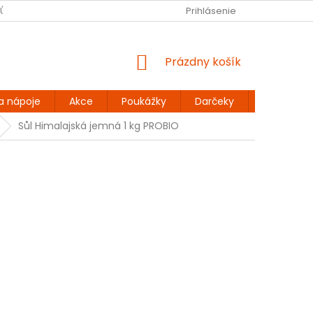
JŮ
BEZLEPKOVÉ RECEPTY
KONTAKT
Prihlásenie
DOPRAVA A PLATBA
NÁKUPNÝ
Prázdny košík
KOŠÍK
a nápoje
Akce
Poukážky
Darčeky
Extra výh
Sůl Himalajská jemná 1 kg PROBIO