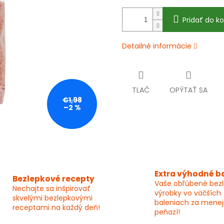
Pridať do ko
Detailné informácie
TLAČ
OPÝTAŤ SA
€1,98
–2 %
Extra výhodné b
Bezlepkové recepty
Vaše obľúbené bez
Nechajte sa inšpirovať
výrobky vo väčších
skvelými bezlepkovými
baleniach za menej
receptami na každý deň!
peňazí!