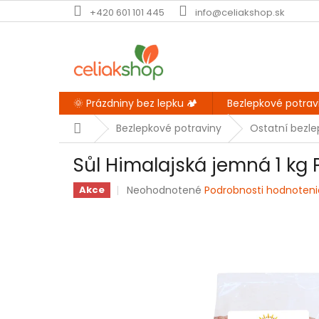
Prejsť
+420 601 101 445
info@celiakshop.sk
na
obsah
🌞 Prázdniny bez lepku 🏕️
Bezlepkové potrav
Domov
Bezlepkové potraviny
Ostatní bezl
Sůl Himalajská jemná 1 kg
Priemerné
Neohodnotené
Podrobnosti hodnoteni
Akce
hodnotenie
produktu
je
0,0
z
5
hviezdičiek.