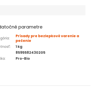
datočné parametre
Prísady pre bezlepkové varenie a
gória
:
pečenie
tnosť
:
1 kg
8595582430205
čka
:
Pro-Bio