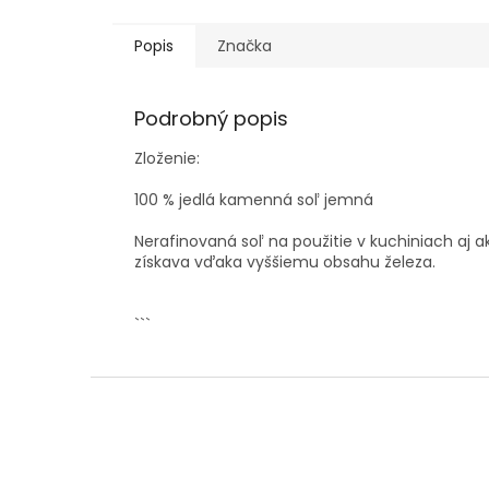
Popis
Značka
Podrobný popis
Zloženie:
100 % jedlá kamenná soľ jemná
Nerafinovaná soľ na použitie v kuchiniach aj a
získava vďaka vyššiemu obsahu železa.
```
Z
á
p
ä
t