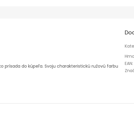
Do
Kate
Hmo
EAN
:
ko prísada do kúpeľa. Svoju charakteristickú ružovú farbu
Zna