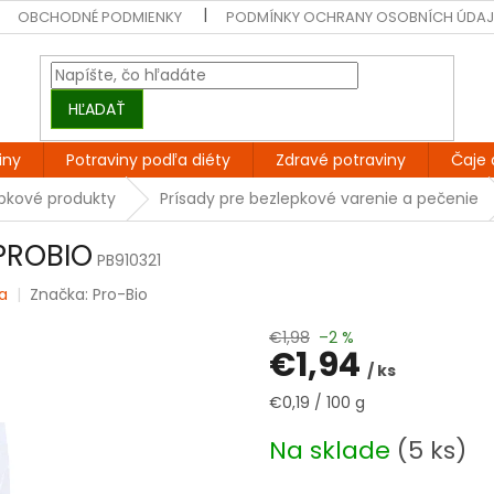
OBCHODNÉ PODMIENKY
PODMÍNKY OCHRANY OSOBNÍCH ÚDA
HĽADAŤ
iny
Potraviny podľa diéty
Zdravé potraviny
Čaje 
epkové produkty
Prísady pre bezlepkové varenie a pečenie
 PROBIO
PB910321
a
Značka:
Pro-Bio
€1,98
–2 %
€1,94
/ ks
Jednotková
€0,19 / 100 g
cena:
Na sklade
(5 ks)