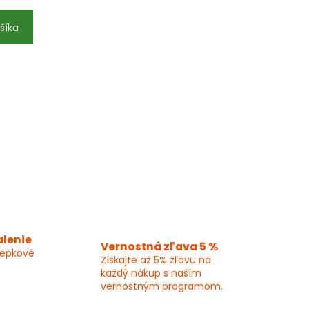
šíka
alenie
Vernostná zľava 5 %
lepkové
Získajte až 5% zľavu na
každý nákup s naším
vernostným programom.