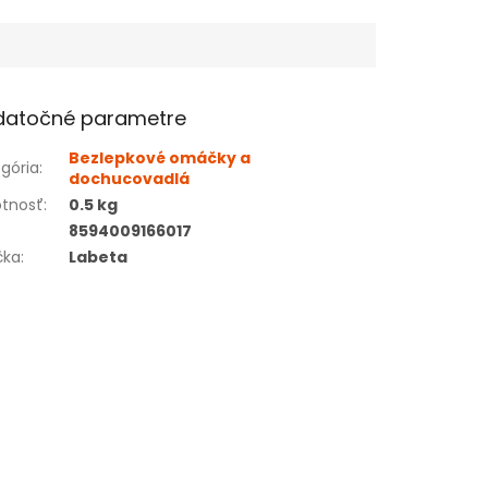
datočné parametre
Bezlepkové omáčky a
gória
:
dochucovadlá
tnosť
:
0.5 kg
8594009166017
čka
:
Labeta