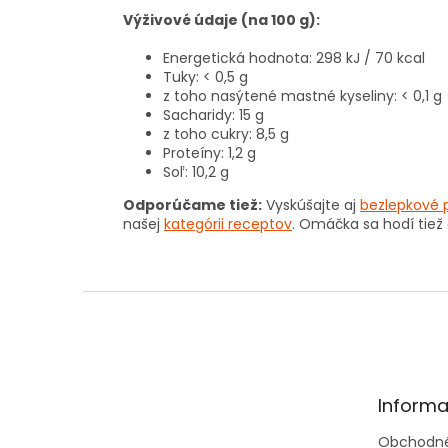
Výživové údaje (na 100 g):
Energetická hodnota: 298 kJ / 70 kcal
Tuky: < 0,5 g
z toho nasýtené mastné kyseliny: < 0,1 g
Sacharidy: 15 g
z toho cukry: 8,5 g
Proteíny: 1,2 g
Soľ: 10,2 g
Odporúčame tiež:
Vyskúšajte aj
bezlepkové p
našej
kategórii receptov
. Omáčka sa hodí tiež
Z
á
p
ä
t
Informa
i
e
Obchodné