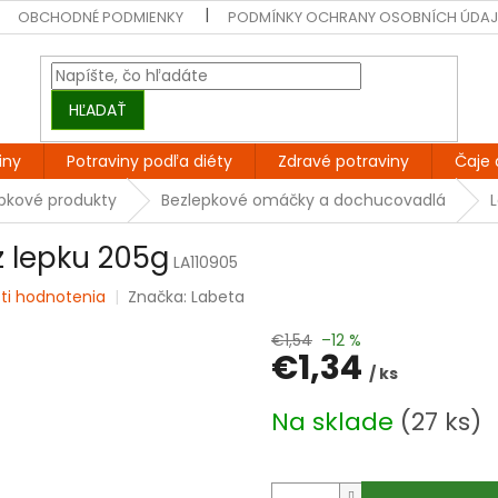
OBCHODNÉ PODMIENKY
PODMÍNKY OCHRANY OSOBNÍCH ÚDA
HĽADAŤ
iny
Potraviny podľa diéty
Zdravé potraviny
Čaje 
epkové produkty
Bezlepkové omáčky a dochucovadlá
 lepku 205g
LA110905
ti hodnotenia
Značka:
Labeta
€1,54
–12 %
€1,34
/ ks
Jednotková
Na sklade
(27 ks)
cena: