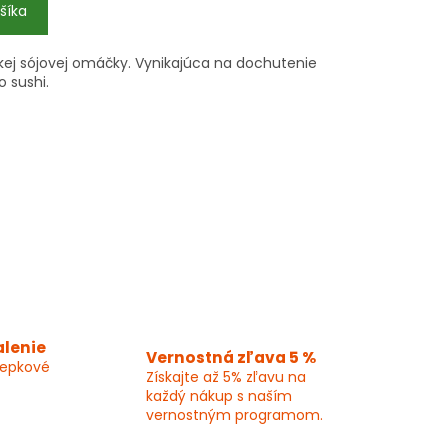
šíka
ckej sójovej omáčky. Vynikajúca na dochutenie
 sushi.
alenie
Vernostná zľava 5 %
lepkové
Získajte až 5% zľavu na
každý nákup s naším
vernostným programom.