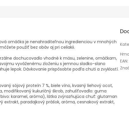
Do
ová omáčka je nenahraditeľnou ingredienciou v mnohých
Kate
môžete použiť bez obáv aj pri celiakii.
Hmo
erzálne dochucovadlo vhodné k mäsu, zelenine, omáčkam,
EAN
:
 svojmu vyváženému zloženiu s jemnou sladko-slano
Zna
uje lepok. Dávkovanie prispôsobte podľa chuti a zvyklostí.
ovaný sójový proteín 7 %, biele víno, kvasný liehový ocot,
voda, modifikovaný kukuričný škrob, zahušťovadlo: guma
 farbivo: karamel, aróma), látka zvýrazňujúca chuť: glutaman
ý extrakt, paradajkový prášok, aróma, cesnakový extrakt,