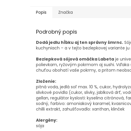
Popis
Značka
Podrobný popis
Dodá jedlu hĺbku aj ten správny šmrnc.
Sój
kuchyniach – a v tejto bezlepkovej variante ju 
Bezlepková sójová omáčka Labeta
je univ
polievkam, ryžovým pokrmom aj sushi. Vďaka
chuťou obohatí vaše pokrmy, a pritom neobsah
Zloženie:
pitná voda, jedlá soľ max. 10 %, cukor, hydrolyz
slivkové povidla (cukor, slivky, jablková drť, 
gellan, regulátor kyslosti: kyselina citrónová,
sodný, farbivo: amoniakový karamel, kvasnicov
chilli extrakt, zahušťovadlo: xanthan, klinček
Alergény:
sója