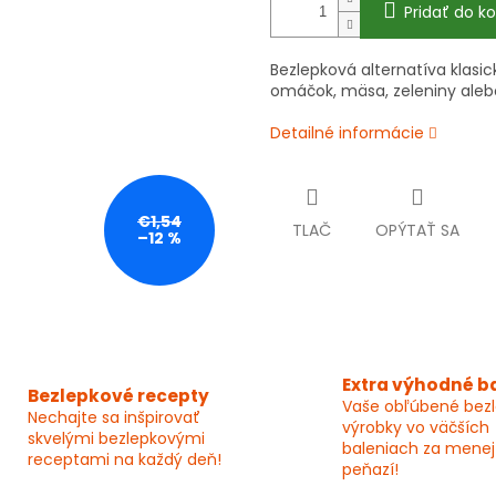
Pridať do ko
Bezlepková alternatíva klasi
omáčok, mäsa, zeleniny alebo
Detailné informácie
€1,54
TLAČ
OPÝTAŤ SA
–12 %
Extra výhodné b
Bezlepkové recepty
Vaše obľúbené bez
Nechajte sa inšpirovať
výrobky vo väčších
skvelými bezlepkovými
baleniach za menej
receptami na každý deň!
peňazí!