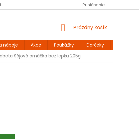
JŮ
BEZLEPKOVÉ RECEPTY
KONTAKT
Prihlásenie
DOPRAVA A PLATBA
NÁKUPNÝ
Prázdny košík
KOŠÍK
a nápoje
Akce
Poukážky
Darčeky
Extra výh
Labeta Sójová omáčka bez lepku 205g