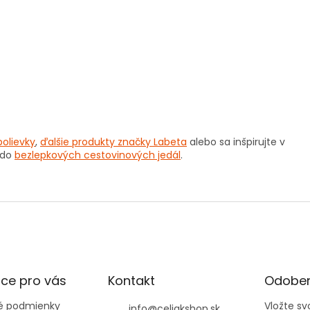
olievky
,
ďalšie produkty značky Labeta
alebo sa inšpirujte v
 do
bezlepkových cestovinových jedál
.
ce pro vás
Kontakt
Odober
 podmienky
Vložte s
info
@
celiakshop.sk