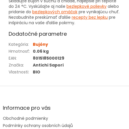
Skladujte bujón v suchu a chlade, najlepšie pri teplote
do 24 °C. Vyskúšajte aj naše
bezlepkové polievky
alebo
pridanie do
bezlepkových omáčok
pre vynikajúcu chuť.
Nezabudnite preskúmať ďalšie
recepty bez lepku
pre
inšpiráciu na vaše ďalšie pokrmy.
Dodatočné parametre
Kategória
:
Bujóny
Hmotnosť
:
0.06 kg
EAN
:
8015185000129
Značka
:
Antichi Sapori
Vlastnosti
:
BIO
Z
á
p
ä
Informace pro vás
t
Obchodné podmienky
i
e
Podmínky ochrany osobních údajů