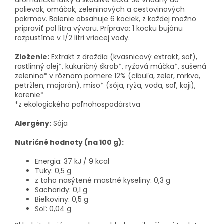
aromatické látky a škodlivé éčka. Je vhodný do
polievok, omáčok, zeleninových a cestovinových
pokrmov. Balenie obsahuje 6 kociek, z každej možno
pripraviť pol litra vývaru. Príprava: 1 kocku bujónu
rozpustíme v 1/2 litri vriacej vody.
Zloženie:
Extrakt z droždia (kvasnicový extrakt, soľ),
rastlinný olej*, kukuričný škrob*, ryžová múčka*, sušená
zelenina* v rôznom pomere 12% (cibuľa, zeler, mrkva,
petržlen, majorán), miso* (sója, ryža, voda, soľ, koji),
korenie*
*z ekologického poľnohospodárstva
Alergény:
Sója
Nutričné hodnoty (na 100 g):
Energia: 37 kJ / 9 kcal
Tuky: 0,5 g
z toho nasýtené mastné kyseliny: 0,3 g
Sacharidy: 0,1 g
Bielkoviny: 0,5 g
Soľ: 0,04 g