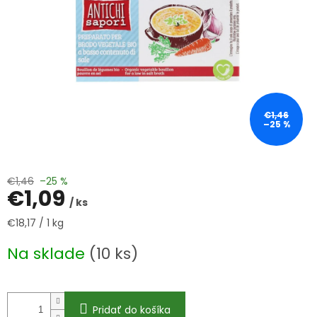
€1,46
–25 %
€1,46
–25 %
€1,09
/ ks
Jednotková
€18,17 / 1 kg
cena:
Na sklade
(10 ks)
Pridať do košíka