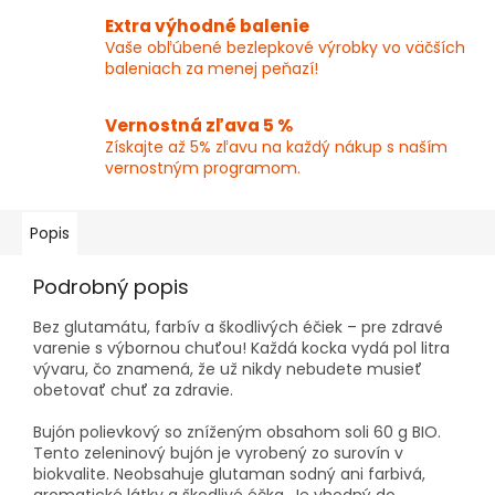
Extra výhodné balenie
Vaše obľúbené bezlepkové výrobky vo väčších
baleniach za menej peňazí!
Vernostná zľava 5 %
Získajte až 5% zľavu na každý nákup s naším
vernostným programom.
Popis
Podrobný popis
Bez glutamátu, farbív a škodlivých éčiek – pre zdravé
varenie s výbornou chuťou! Každá kocka vydá pol litra
vývaru, čo znamená, že už nikdy nebudete musieť
obetovať chuť za zdravie.
Bujón polievkový so zníženým obsahom soli 60 g BIO.
Tento zeleninový bujón je vyrobený zo surovín v
biokvalite. Neobsahuje glutaman sodný ani farbivá,