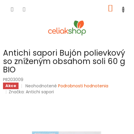
Prejsť
NÁKU
na
obsah
KOŠÍK
Antichi sapori Bujón polievkový
so zníženým obsahom soli 60 g
BIO
PB203009
Priemerné
Neohodnotené
Podrobnosti hodnotenia
Akce
hodnotenie
Značka:
Antichi sapori
produktu
je
0,0
z
5
hviezdičiek.