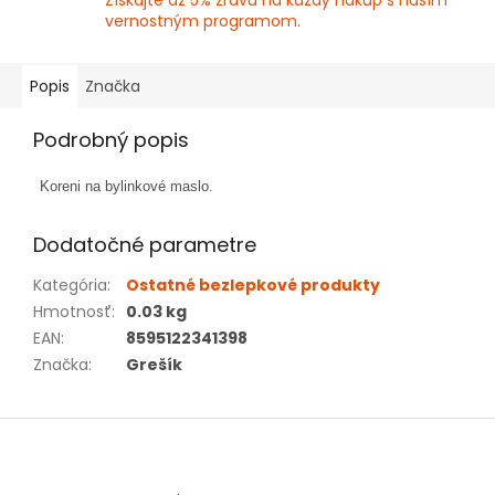
Získajte až 5% zľavu na každý nákup s naším
vernostným programom.
Popis
Značka
Podrobný popis
Koreni na bylinkové maslo.
Dodatočné parametre
Kategória
:
Ostatné bezlepkové produkty
Hmotnosť
:
0.03 kg
EAN
:
8595122341398
Značka
:
Grešík
Z
á
p