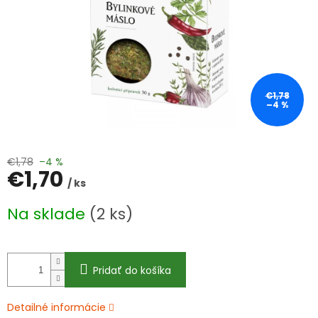
€1,78
–4 %
€1,78
–4 %
€1,70
/ ks
Jednotková
Na sklade
(2 ks)
cena:
Pridať do košíka
Detailné informácie