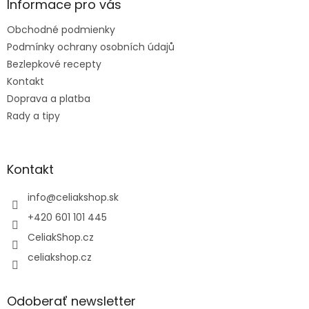
ä
Informace pro vás
t
Obchodné podmienky
i
e
Podmínky ochrany osobních údajů
Bezlepkové recepty
Kontakt
Doprava a platba
Rady a tipy
Kontakt
info
@
celiakshop.sk
+420 601 101 445
CeliakShop.cz
celiakshop.cz
Odoberať newsletter