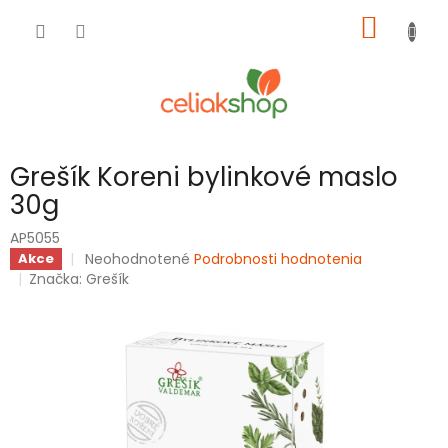
Prejsť
NÁKU
na
obsah
KOŠÍK
Grešík Koreni bylinkové maslo
30g
AP5055
Priemerné
Neohodnotené
Podrobnosti hodnotenia
Akce
hodnotenie
Značka:
Grešík
produktu
je
0,0
z
5
hviezdičiek.