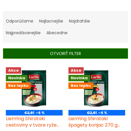
R
a
Odporúčame
Najlacnejšie
Najdrahšie
d
e
Najpredávanejšie
Abecedne
n
i
e
OTVORIŤ FILTER
p
r
V
Akce
Akce
o
ý
d
Novinka
Novinka
p
u
i
Bez lepku
Bez lepku
k
s
t
p
o
r
v
o
€2,91
–6 %
€2,91
–6 %
d
LienYing Shirataki
LienYing Shirataki
u
cestoviny v tvare ryže
špagety konjac 270 g