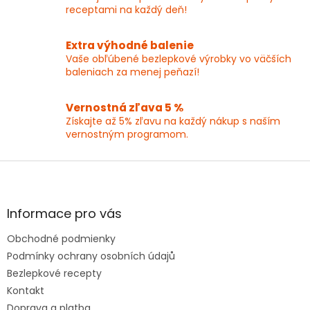
p
receptami na každý deň!
r
v
k
Extra výhodné balenie
y
Vaše obľúbené bezlepkové výrobky vo väčších
v
baleniach za menej peňazí!
ý
p
Vernostná zľava 5 %
i
Získajte až 5% zľavu na každý nákup s naším
s
vernostným programom.
u
Z
á
p
ä
Informace pro vás
t
Obchodné podmienky
i
e
Podmínky ochrany osobních údajů
Bezlepkové recepty
Kontakt
Doprava a platba