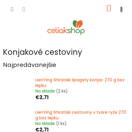
Prejsť
NÁKU
na
obsah
KOŠÍK
Konjakové cestoviny
Najpredávanejšie
LienYing Shirataki špagety konjac 270 g bez
lepku
Na sklade
(2 ks)
€2,71
LienYing Shirataki cestoviny v tvare ryže 270
g bez lepku
Na sklade
(1 ks)
€2,71