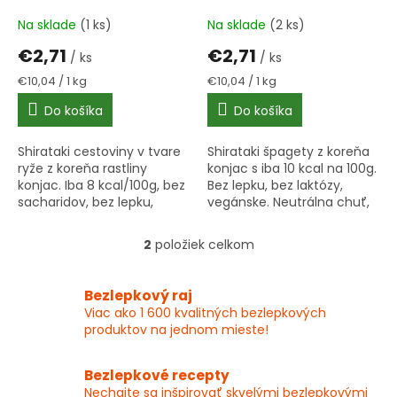
k
270 g bez lepku
bez lepku
t
Na sklade
(1 ks)
Na sklade
(2 ks)
o
€2,71
€2,71
v
/ ks
/ ks
Jednotková
Jednotková
€10,04 / 1 kg
€10,04 / 1 kg
cena:
cena:
Do košíka
Do košíka
Shirataki cestoviny v tvare
Shirataki špagety z koreňa
ryže z koreňa rastliny
konjac s iba 10 kcal na 100g.
konjac. Iba 8 kcal/100g, bez
Bez lepku, bez laktózy,
sacharidov, bez lepku,
vegánske. Neutrálna chuť,
vegánske. Neutrálna chuť,
bohaté na vlákninu. Skvelá
jednoduchá príprava.
alternatíva klasických
2
položiek celkom
O
cestovín.
v
l
Bezlepkový raj
á
Viac ako 1 600 kvalitných bezlepkových
d
produktov na jednom mieste!
a
c
i
Bezlepkové recepty
e
Nechajte sa inšpirovať skvelými bezlepkovými