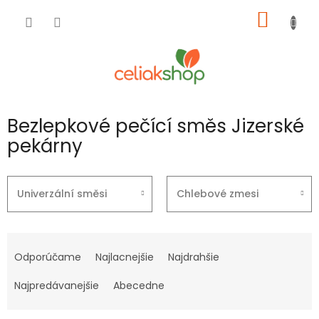
Prejsť
NÁKU
na
obsah
KOŠÍK
Bezlepkové pečící směs Jizerské
pekárny
Univerzální směsi
Chlebové zmesi
R
a
Odporúčame
Najlacnejšie
Najdrahšie
d
e
Najpredávanejšie
Abecedne
n
i