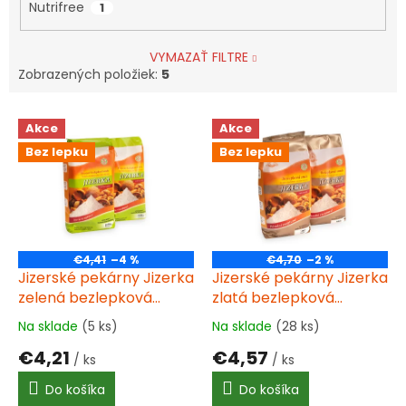
Nutrifree
1
VYMAZAŤ FILTRE
Zobrazených položiek:
5
V
Akce
Akce
ý
Bez lepku
Bez lepku
p
i
s
p
r
o
€4,41
–4 %
€4,70
–2 %
d
Jizerské pekárny Jizerka
Jizerské pekárny Jizerka
u
zelená bezlepková
zlatá bezlepková
k
univerzálna zmes 1000g
univerzálna zmes 1000g
Na sklade
(5 ks)
Na sklade
(28 ks)
Priemerné
Priemerné
t
hodnotenie
hodnotenie
€4,21
€4,57
o
/ ks
/ ks
produktu
produktu
v
je
je
Do košíka
Do košíka
4,2
4,2