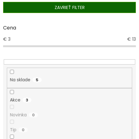
e
ZAVRIEŤ FILTER
p
r
o
Cena
d
€
3
€
13
u
k
t
o
v
Na sklade
5
Akce
3
Novinka
0
Tip
0