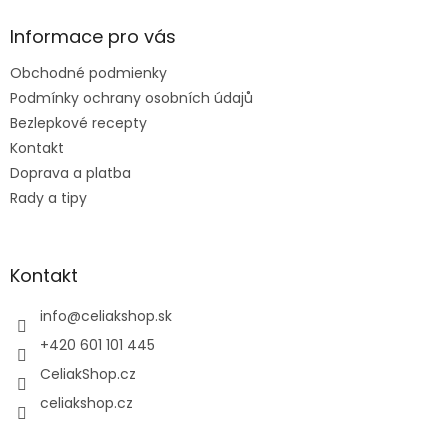
p
ä
Informace pro vás
t
Obchodné podmienky
i
e
Podmínky ochrany osobních údajů
Bezlepkové recepty
Kontakt
Doprava a platba
Rady a tipy
Kontakt
info
@
celiakshop.sk
+420 601 101 445
CeliakShop.cz
celiakshop.cz