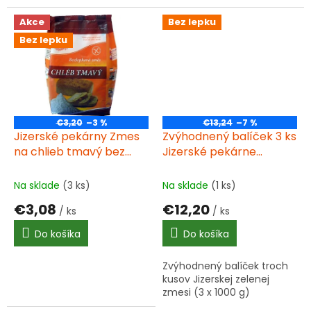
z
z
5
5
Akce
Bez lepku
hviezdičiek.
hviezdičiek.
Bez lepku
€3,20
–3 %
€13,24
–7 %
Jizerské pekárny Zmes
Zvýhodnený balíček 3 ks
na chlieb tmavý bez
Jizerské pekárne
lepku 500g
Jizerka zelená
bezlepková univerzálna
Na sklade
(3 ks)
Na sklade
(1 ks)
zmes 1000g
€3,08
€12,20
/ ks
/ ks
Do košíka
Do košíka
Zvýhodnený balíček troch
kusov Jizerskej zelenej
zmesi (3 x 1000 g)