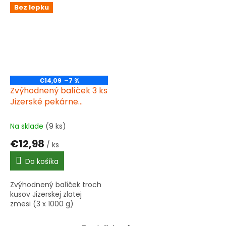
Bez lepku
€14,09
–7 %
Zvýhodnený balíček 3 ks
Jizerské pekárne
Jizerka zlatá
bezlepková univerzálna
Na sklade
(9 ks)
zmes 1000g
€12,98
/ ks
Do košíka
Zvýhodnený balíček troch
kusov Jizerskej zlatej
zmesi (3 x 1000 g)