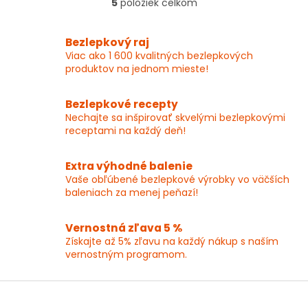
5
položiek celkom
O
v
l
Bezlepkový raj
á
Viac ako 1 600 kvalitných bezlepkových
d
produktov na jednom mieste!
a
c
i
Bezlepkové recepty
e
Nechajte sa inšpirovať skvelými bezlepkovými
p
receptami na každý deň!
r
v
k
Extra výhodné balenie
y
Vaše obľúbené bezlepkové výrobky vo väčších
v
baleniach za menej peňazí!
ý
p
Vernostná zľava 5 %
i
Získajte až 5% zľavu na každý nákup s naším
s
vernostným programom.
u
Z
á