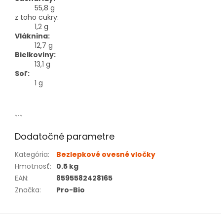
55,8 g
z toho cukry:
1,2 g
Vláknina:
12,7 g
Bielkoviny:
13,1 g
Soľ:
1 g
```
Dodatočné parametre
Kategória
:
Bezlepkové ovesné vločky
Hmotnosť
:
0.5 kg
EAN
:
8595582428165
Značka
:
Pro-Bio
Z