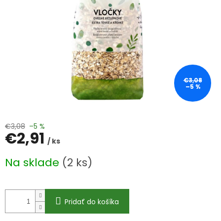
€3,08
–5 %
€3,08
–5 %
€2,91
/ ks
Jednotková
Na sklade
(2 ks)
cena:
Pridať do košíka