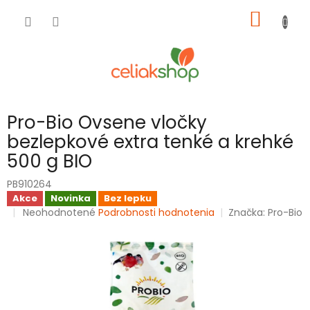
Prejsť
NÁKU
na
obsah
KOŠÍK
Pro-Bio Ovsene vločky
bezlepkové extra tenké a krehké
500 g BIO
PB910264
Akce
Novinka
Bez lepku
Priemerné
Neohodnotené
Podrobnosti hodnotenia
Značka:
Pro-Bio
hodnotenie
produktu
je
0,0
z
5
hviezdičiek.