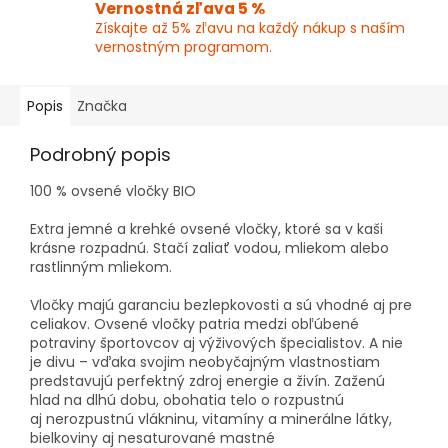
Vernostná zľava 5 %
Získajte až 5% zľavu na každý nákup s naším
vernostným programom.
Popis
Značka
Podrobný popis
100 % ovsené vločky BIO
Extra jemné a krehké ovsené vločky, ktoré sa v kaši
krásne rozpadnú. Stačí zaliať vodou, mliekom alebo
rastlinným mliekom.
Vločky majú garanciu bezlepkovosti a sú vhodné aj pre
celiakov. Ovsené vločky patria medzi obľúbené
potraviny športovcov aj výživových špecialistov. A nie
je divu – vďaka svojim neobyčajným vlastnostiam
predstavujú perfektný zdroj energie a živín. Zaženú
hlad na dlhú dobu, obohatia telo o rozpustnú
aj nerozpustnú vlákninu, vitamíny a minerálne látky,
bielkoviny aj nesaturované mastné