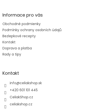
á
Letný výpredaj
je v plnom prúde! Vybrané prod
p
lacnejšie
. Platí len tento týždeň.🧡
ä
Informace pro vás
t
Obchodné podmienky
i
e
Podmínky ochrany osobních údajů
Bezlepkové recepty
Kontakt
Doprava a platba
Rady a tipy
Kontakt
info
@
celiakshop.sk
+420 601 101 445
CeliakShop.cz
celiakshop.cz