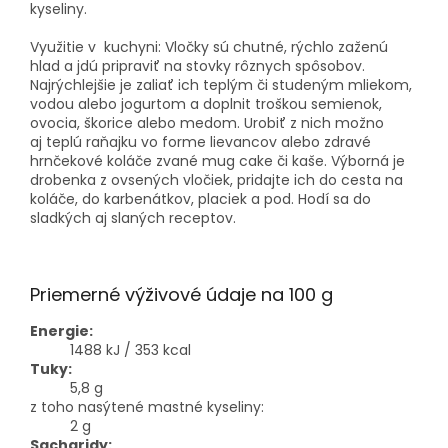
kyseli
Využitie v kuchyni: Vločky sú chutné, rýchlo zaženú
hlad a jdú pripraviť na stovky rôznych spôsobov.
Najrýchlejšie je zaliať ich teplým či studeným mliekom,
vodou alebo jogurtom a doplnit troškou semienok,
ovocia, škorice alebo medom. Urobiť z nich možno
aj teplú raňajku vo forme lievancov alebo zdravé
hrnčekové koláče zvané mug cake či kaše. Výborná je
drobenka z ovsených vločiek, pridajte ich do cesta na
koláče, do karbenátkov, placiek a pod. Hodí sa do
sladkých aj slaných receptov.
Priemerné výživové údaje na 100 g
Energie:
1488 kJ / 353 kcal
Tuky:
5,8 g
z toho nasýtené mastné kyseliny:
2 g
Sacharidy: