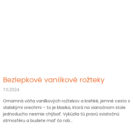
Bezlepkové vanilkové rožteky
7.11.2024
Omamná vôňa vanilkových rožtekov a krehké, jemné cesto s
vlašskými orechmi – to je klasika, ktorá na vianočnom stole
jednoducho nesmie chýbať. Vykúzlia tú pravú sviatočnú
atmosféru a budete mať čo rob...