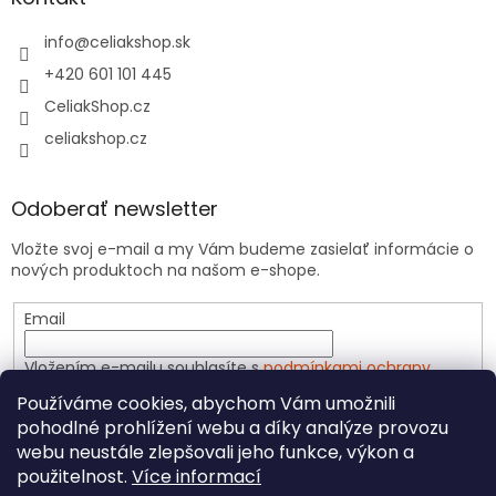
info
@
celiakshop.sk
+420 601 101 445
CeliakShop.cz
celiakshop.cz
Odoberať newsletter
Vložte svoj e-mail a my Vám budeme zasielať informácie o
nových produktoch na našom e-shope.
Email
Vložením e-mailu souhlasíte s
podmínkami ochrany
osobních údajů
Používáme cookies, abychom Vám umožnili
pohodlné prohlížení webu a díky analýze provozu
PRIHLÁSIŤ SA
webu neustále zlepšovali jeho funkce, výkon a
použitelnost.
Více informací