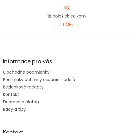
S
1
2
t
r
12
položiek celkom
O
á
v
HORE
n
l
k
o
á
v
Z
d
a
a
á
n
c
p
i
i
ä
e
Informace pro vás
e
t
p
Obchodné podmienky
i
r
e
Podmínky ochrany osobních údajů
v
k
Bezlepkové recepty
y
Kontakt
v
Doprava a platba
ý
p
Rady a tipy
i
s
u
Kontakt