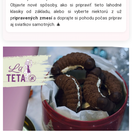
Objavte nové spôsoby, ako si pripraviť tieto lahodné
klasiky od základu, alebo si vyberte niektorú z už
p
ripravených zmesí
a doprajte si pohodu počas príprav
aj sviatkov samotných. 🎄
V
ý
p
i
s
č
l
á
n
k
o
v