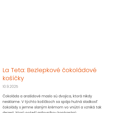
La Teta: Bezlepkové čokoládové
košíčky
10.9.2025
Čokoláda a arašidové maslo sú dvojica, ktorá nikdy
nesklame. V týchto košíčkoch sa spája hutná sladkosť
čokolády s jemne slaným krémom vo vnútri a vzniká tak
dezert, ktorý poteší milovníkov kontrastný...