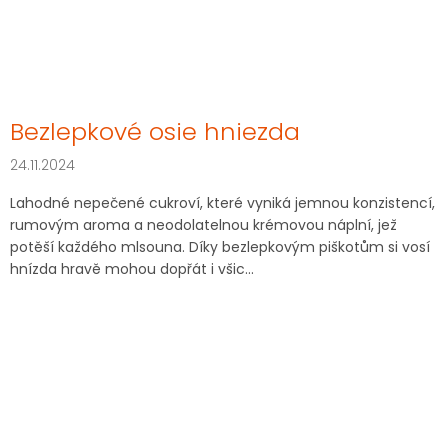
Bezlepkové osie hniezda
24.11.2024
Lahodné nepečené cukroví, které vyniká jemnou konzistencí,
rumovým aroma a neodolatelnou krémovou náplní, jež
potěší každého mlsouna. Díky bezlepkovým piškotům si vosí
hnízda hravě mohou dopřát i všic...