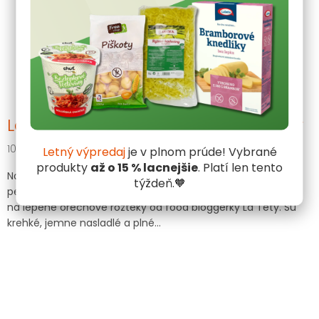
La Teta: Bezlepkové orechové rožky
10.9.2025
Letný výpredaj
je v plnom prúde! Vybrané
produkty
až o 15 % lacnejšie
. Platí len tento
Na Vianoce nesmie v žiadnej domácnosti chýbať vianočné
týždeň.🧡
pečivo – a to ani u celiatikov! Preto vám prinášame recept
na lepené orechové rožteky od food bloggerky La Tety. Sú
krehké, jemne nasladlé a plné...