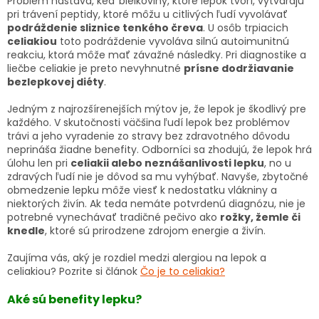
Problém nastáva, keď bielkoviny, ktoré lepok tvorí, vytvárajú
pri trávení peptidy, ktoré môžu u citlivých ľudí vyvolávať
podráždenie sliznice tenkého čreva
. U osôb trpiacich
celiakiou
toto podráždenie vyvoláva silnú autoimunitnú
reakciu, ktorá môže mať závažné následky. Pri diagnostike a
liečbe celiakie je preto nevyhnutné
prísne dodržiavanie
bezlepkovej diéty
.
Jedným z najrozšírenejších mýtov je, že lepok je škodlivý pre
každého. V skutočnosti väčšina ľudí lepok bez problémov
trávi a jeho vyradenie zo stravy bez zdravotného dôvodu
neprináša žiadne benefity. Odborníci sa zhodujú, že lepok hrá
úlohu len pri
celiakii alebo neznášanlivosti lepku
, no u
zdravých ľudí nie je dôvod sa mu vyhýbať. Navyše, zbytočné
obmedzenie lepku môže viesť k nedostatku vlákniny a
niektorých živín. Ak teda nemáte potvrdenú diagnózu, nie je
potrebné vynechávať tradičné pečivo ako
rožky, žemle či
knedle
, ktoré sú prirodzene zdrojom energie a živín.
Zaujíma vás, aký je rozdiel medzi alergiou na lepok a
celiakiou? Pozrite si článok
Čo je to celiakia?
Aké sú benefity lepku?