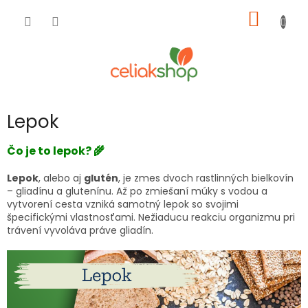
Prejsť
NÁKU
na
obsah
KOŠÍK
Lepok
Čo je to lepok? 🌾
Lepok
, alebo aj
glutén
, je zmes dvoch rastlinných bielkovín
– gliadínu a glutenínu. Až po zmiešaní múky s vodou a
vytvorení cesta vzniká samotný lepok so svojimi
špecifickými vlastnosťami. Nežiaducu reakciu organizmu pri
trávení vyvoláva práve gliadín.