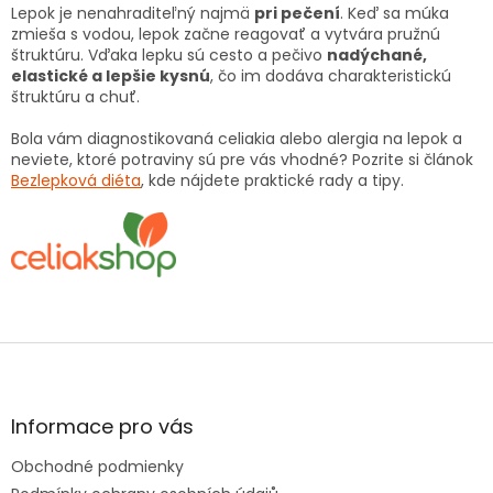
Lepok je nenahraditeľný najmä
pri pečení
. Keď sa múka
zmieša s vodou, lepok začne reagovať a vytvára pružnú
štruktúru. Vďaka lepku sú cesto a pečivo
nadýchané,
elastické a lepšie kysnú
, čo im dodáva charakteristickú
štruktúru a chuť.
Bola vám diagnostikovaná celiakia alebo alergia na lepok a
neviete, ktoré potraviny sú pre vás vhodné? Pozrite si článok
Bezlepková diéta
, kde nájdete praktické rady a tipy.
Z
á
p
ä
Informace pro vás
t
Obchodné podmienky
i