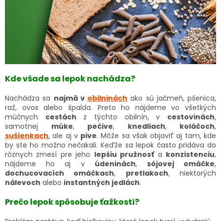
Kde všade sa lepok nachádza?
Nachádza sa
najmä v
obilninách
ako sú jačmeň, pšenica,
raž, ovos alebo špalda. Preto ho nájdeme vo všetkých
múčnych
cestách
z týchto obilnín, v
cestovinách
,
samotnej
múke
,
pečive
,
knedliach
,
koláčoch
,
sušienkach
, ale aj v
pive
. Môže sa však objaviť aj tam, kde
by ste ho možno nečakali. Keďže sa lepok často pridáva do
rôznych zmesí pre jeho
lepšiu pružnosť
a
konzistenciu
,
nájdeme ho aj v
údeninách
,
sójovej omáčke
,
dochucovacích omáčkach
,
pretlakoch
, niektorých
nálevoch
alebo
instantných jedlách
.
Prečo lepok spôsobuje ťažkosti?