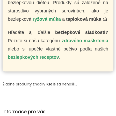
bezlepkovou diétou. Produkty sú založené na
starostlivo vybraných surovinách, ako je
bezlepková
ryžová múka
a
tapioková múka
🍰
Hľadáte aj ďalšie
bezlepkové sladkosti?
Pozrite si našu kategóriu
zdravého maškrtenia
alebo si upečte vlastné pečivo podľa našich
bezlepkových receptov
.
Žiadne produkty značky
Kleis
sa nenašli...
Z
á
p
ä
Informace pro vás