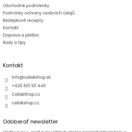
t
Obchodné podmienky
i
e
Podmínky ochrany osobních údajů
Bezlepkové recepty
Kontakt
Doprava a platba
Rady a tipy
Kontakt
info
@
celiakshop.sk
+420 601 101 445
CeliakShop.cz
celiakshop.cz
Odoberať newsletter