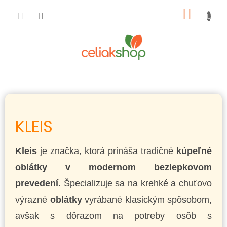
Prejsť
NÁKU
na
obsah
KOŠÍK
KLEIS
Kleis
je značka, ktorá prináša tradičné
kúpeľné
oblátky v modernom bezlepkovom
prevedení
. Špecializuje sa na krehké a chuťovo
výrazné
oblátky
vyrábané klasickým spôsobom,
avšak s dôrazom na potreby osôb s