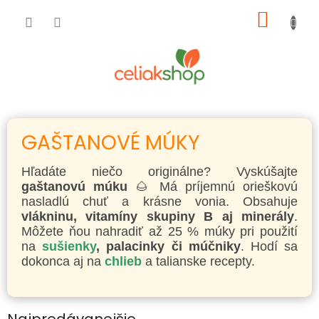
Prejsť
NÁKU
na
obsah
KOŠÍK
GAŠTANOVÉ MÚKY
Hľadáte niečo originálne? Vyskúšajte
gaštanovú múku
🌰 Má príjemnú orieškovú
nasladlú chuť a krásne vonia. Obsahuje
vlákninu, vitamíny skupiny B aj minerály
.
Môžete ňou nahradiť až 25 % múky pri použití
na
sušienky
, palacinky či múčniky
. Hodí sa
dokonca aj na
chlieb
a talianske recepty.
Najpredávanejšie