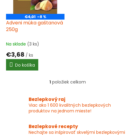
t
p
o
r
v
o
€4,01
–8 %
d
Adveni múka gaštanová
u
250g
k
t
Na sklade
(3 ks)
o
€3,68
v
/ ks
Do košíka
1
položiek celkom
O
v
l
Bezlepkový raj
á
Viac ako 1 600 kvalitných bezlepkových
d
produktov na jednom mieste!
a
c
i
Bezlepkové recepty
e
Nechajte sa inšpirovať skvelými bezlepkovými