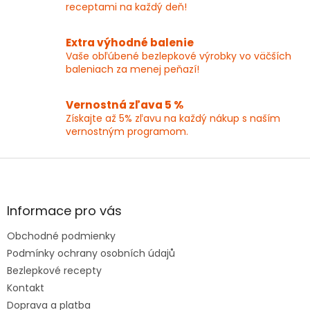
p
receptami na každý deň!
r
v
k
Extra výhodné balenie
y
Vaše obľúbené bezlepkové výrobky vo väčších
v
baleniach za menej peňazí!
ý
p
Vernostná zľava 5 %
i
Získajte až 5% zľavu na každý nákup s naším
s
vernostným programom.
u
Z
á
p
ä
Informace pro vás
t
Obchodné podmienky
i
e
Podmínky ochrany osobních údajů
Bezlepkové recepty
Kontakt
Doprava a platba