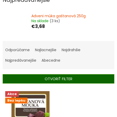
Adveni múka gaštanová 250g
Na sklade
(3 ks)
€3,68
R
a
Odporúčame
Najlacnejšie
Najdrahšie
d
e
Najpredávanejšie
Abecedne
n
i
e
OTVORIŤ FILTER
p
r
V
Akce
o
ý
d
Bez lepku
p
u
i
k
s