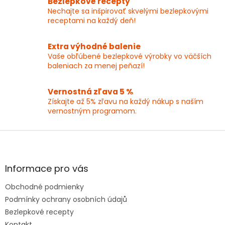
Bezlepkové recepty
e
Nechajte sa inšpirovať skvelými bezlepkovými
p
receptami na každý deň!
r
v
k
Extra výhodné balenie
y
Vaše obľúbené bezlepkové výrobky vo väčších
v
baleniach za menej peňazí!
ý
p
Vernostná zľava 5 %
i
Získajte až 5% zľavu na každý nákup s naším
s
vernostným programom.
u
Z
á
p
ä
Informace pro vás
t
Obchodné podmienky
i
e
Podmínky ochrany osobních údajů
Bezlepkové recepty
Kontakt