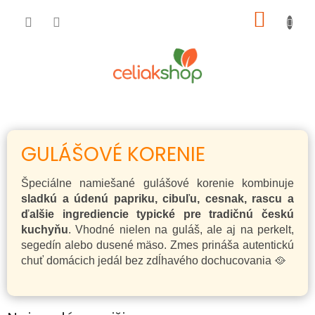
Prejsť
NÁKU
na
obsah
KOŠÍK
GULÁŠOVÉ KORENIE
Špeciálne namiešané gulášové korenie kombinuje
sladkú a údenú papriku, cibuľu, cesnak, rascu a
ďalšie ingrediencie typické pre tradičnú českú
kuchyňu
. Vhodné nielen na guláš, ale aj na perkelt,
segedín alebo dusené mäso. Zmes prináša autentickú
chuť domácich jedál bez zdĺhavého dochucovania 🥘