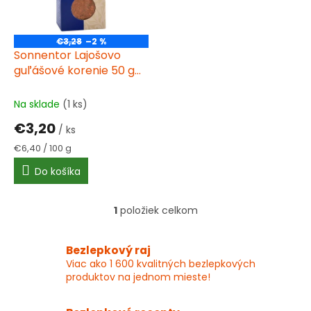
t
p
o
r
v
o
€3,28
–2 %
d
Sonnentor Lajošovo
u
guľášové korenie 50 g
k
BIO
t
Na sklade
(1 ks)
o
€3,20
v
/ ks
Jednotková
€6,40 / 100 g
cena:
Do košíka
1
položiek celkom
O
v
l
Bezlepkový raj
á
Viac ako 1 600 kvalitných bezlepkových
d
produktov na jednom mieste!
a
c
i