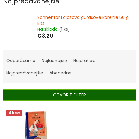
Najpredávanejšie
Sonnentor Lajošovo guľášové korenie 50 g
BIO
Na sklade
(1 ks)
€3,20
R
a
Odporúčame
Najlacnejšie
Najdrahšie
d
e
Najpredávanejšie
Abecedne
n
i
e
OTVORIŤ FILTER
p
r
V
Akce
o
ý
d
p
u
i
k
s