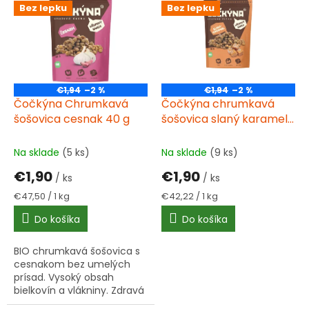
p
Bez lepku
Bez lepku
p
r
i
o
s
d
p
u
r
k
o
t
€1,94
–2 %
€1,94
–2 %
d
Čočkýna Chrumkavá
Čočkýna chrumkavá
o
u
šošovica cesnak 40 g
šošovica slaný karamel
v
k
40 g
t
Na sklade
(5 ks)
Na sklade
(9 ks)
o
€1,90
€1,90
v
/ ks
/ ks
Jednotková
Jednotková
€47,50 / 1 kg
€42,22 / 1 kg
cena:
cena:
Do košíka
Do košíka
BIO chrumkavá šošovica s
cesnakom bez umelých
prísad. Vysoký obsah
bielkovín a vlákniny. Zdravá
alternatíva k tradičným