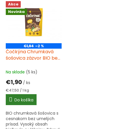
snackom.
Akce
Novinka
€1,94
–2 %
Čočkýna Chrumkavá
šošovica zázvor BIO bez
lepku 40 g
Na sklade
(5 ks)
€1,90
/ ks
Jednotková
€47,50 / 1 kg
cena:
Do košíka
BIO chrumkavá šošovica s
cesnakom bez umelých
prísad. Vysoký obsah