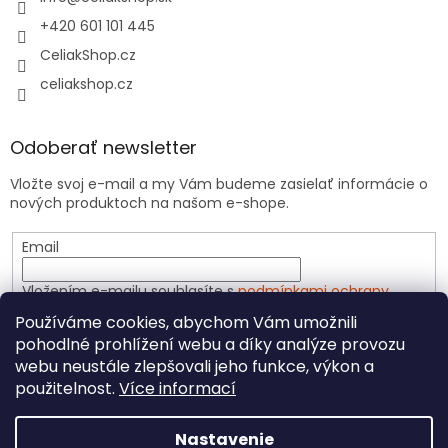
+420 601 101 445
CeliakShop.cz
celiakshop.cz
Odoberať newsletter
Vložte svoj e-mail a my Vám budeme zasielať informácie o
nových produktoch na našom e-shope.
Email
Vložením e-mailu souhlasíte s
podmínkami ochrany
osobních údajů
Používáme cookies, abychom Vám umožnili
pohodlné prohlížení webu a díky analýze provozu
PRIHLÁSIŤ SA
webu neustále zlepšovali jeho funkce, výkon a
použitelnost.
Více informací
Nastavenie
Vytvoril Shoptet