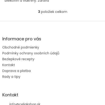
bielkovín a vlákniny. Zdravá
alternatíva k tradičným
snackom.
3
položiek celkom
O
v
l
Z
á
á
d
p
a
ä
Informace pro vás
c
t
i
Obchodné podmienky
i
e
e
Podmínky ochrany osobních údajů
p
r
Bezlepkové recepty
v
Kontakt
k
Doprava a platba
y
v
Rady a tipy
ý
p
i
s
Kontakt
u
info
@
celiakshop.sk