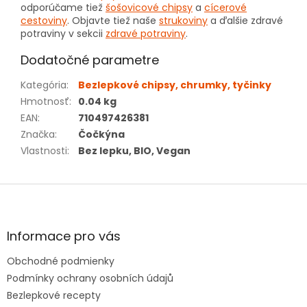
odporúčame tiež
šošovicové chipsy
a
cícerové
cestoviny
. Objavte tiež naše
strukoviny
a ďalšie zdravé
potraviny v sekcii
zdravé potraviny
.
Dodatočné parametre
Kategória
:
Bezlepkové chipsy, chrumky, tyčinky
Hmotnosť
:
0.04 kg
EAN
:
710497426381
Značka
:
Čočkýna
Vlastnosti
:
Bez lepku, BIO, Vegan
Z
á
p
ä
Informace pro vás
t
Obchodné podmienky
i
e
Podmínky ochrany osobních údajů
Bezlepkové recepty