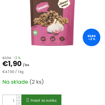
€1,94
–2 %
€1,94
–2 %
€1,90
/ ks
Jednotková
€47,50 / 1 kg
cena:
Na sklade
(2 ks)
Pridať do košíka