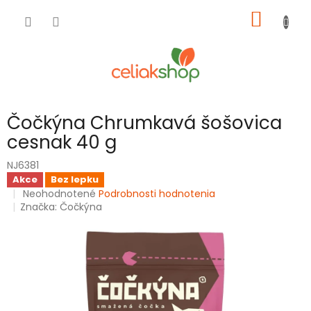
Prejsť
NÁKU
na
obsah
KOŠÍK
Čočkýna Chrumkavá šošovica
cesnak 40 g
NJ6381
Akce
Bez lepku
Priemerné
Neohodnotené
Podrobnosti hodnotenia
hodnotenie
Značka:
Čočkýna
produktu
je
0,0
z
5
hviezdičiek.