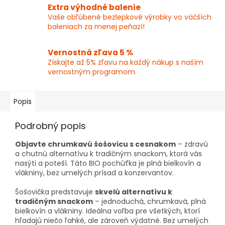
Extra výhodné balenie
Vaše obľúbené bezlepkové výrobky vo väčších
baleniach za menej peňazí!
Vernostná zľava 5 %
Získajte až 5% zľavu na každý nákup s naším
vernostným programom.
Popis
Podrobný popis
Objavte chrumkavú šošovicu s cesnakom
– zdravú
a chutnú alternatívu k tradičným snackom, ktorá vás
nasýti a poteší. Táto BIO pochúťka je plná bielkovín a
vlákniny, bez umelých prísad a konzervantov.
Šošovička predstavuje
skvelú alternatívu k
tradičným snackom
– jednoduchá, chrumkavá, plná
bielkovín a vlákniny. Ideálna voľba pre všetkých, ktorí
hľadajú niečo ľahké, ale zároveň výdatné. Bez umelých