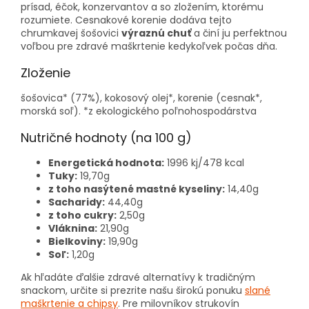
prísad, éčok, konzervantov a so zložením, ktorému
rozumiete. Cesnakové korenie dodáva tejto
chrumkavej šošovici
výraznú chuť
a činí ju perfektnou
voľbou pre zdravé maškrtenie kedykoľvek počas dňa.
Zloženie
šošovica* (77%), kokosový olej*, korenie (cesnak*,
morská soľ). *z ekologického poľnohospodárstva
Nutričné hodnoty (na 100 g)
Energetická hodnota:
1996 kj/478 kcal
Tuky:
19,70g
z toho nasýtené mastné kyseliny:
14,40g
Sacharidy:
44,40g
z toho cukry:
2,50g
Vláknina:
21,90g
Bielkoviny:
19,90g
Soľ:
1,20g
Ak hľadáte ďalšie zdravé alternatívy k tradičným
snackom, určite si prezrite našu širokú ponuku
slané
maškrtenie a chipsy
. Pre milovníkov strukovín