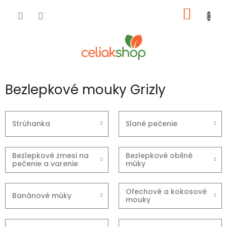
Prejsť
NÁKU
na
obsah
KOŠÍK
Bezlepkové mouky Grizly
Strúhanka
Slané pečenie
Bezlepkové zmesi na
Bezlepkové obilné
pečenie a varenie
múky
Ořechové a kokosové
Banánové múky
mouky