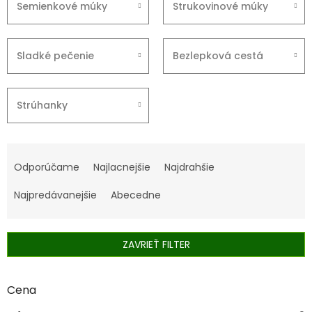
Semienkové múky
Strukovinové múky
Sladké pečenie
Bezlepková cestá
Strúhanky
R
a
Odporúčame
Najlacnejšie
Najdrahšie
d
e
Najpredávanejšie
Abecedne
n
i
e
ZAVRIEŤ FILTER
p
r
o
Cena
d