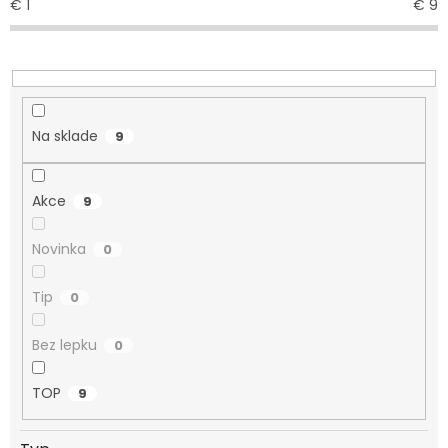
€
1
€
9
u
k
t
o
v
Na sklade
9
Akce
9
Novinka
0
Tip
0
Bez lepku
0
TOP
9