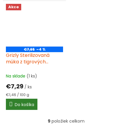
Akce
€7,65
–4 %
Grizly Sterilizovaná
múka z tigrových
orechov 500 g
Na sklade
(1 ks)
€7,29
/ ks
Jednotková
€1,46 / 100 g
cena:
Do košíka
9
položiek celkom
O
v