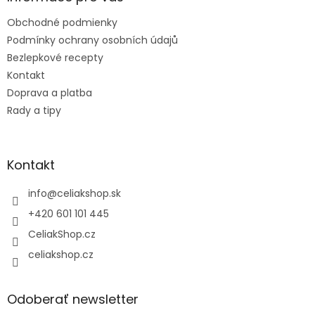
t
Obchodné podmienky
i
e
Podmínky ochrany osobních údajů
Bezlepkové recepty
Kontakt
Doprava a platba
Rady a tipy
Kontakt
info
@
celiakshop.sk
+420 601 101 445
CeliakShop.cz
celiakshop.cz
Odoberať newsletter