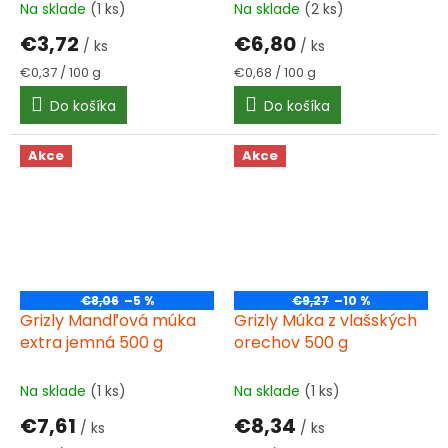
Na sklade
(1 ks)
Na sklade
(2 ks)
€3,72
€6,80
/ ks
/ ks
Jednotková
Jednotková
€0,37 / 100 g
€0,68 / 100 g
cena:
cena:
Do košíka
Do košíka
Akce
Akce
€8,06
–5 %
€9,27
–10 %
Grizly Mandľová múka
Grizly Múka z vlašských
extra jemná 500 g
orechov 500 g
Na sklade
(1 ks)
Na sklade
(1 ks)
€7,61
€8,34
/ ks
/ ks