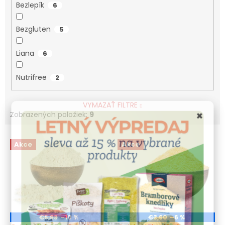
Bezlepík
6
Bezgluten
5
Liana
6
Nutrifree
2
VYMAZAŤ FILTRE
×
Zobrazených položiek:
9
V
Akce
Akce
ý
p
i
s
p
r
o
€5,63
–10 %
€3,60
–6 %