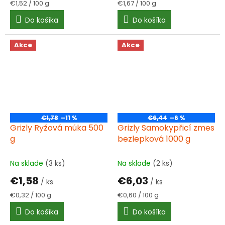
Jednotková
Jednotková
€1,52 / 100 g
€1,67 / 100 g
cena:
cena:
Do košíka
Do košíka
Akce
Akce
€1,78
–11 %
€6,44
–6 %
Grizly Ryžová múka 500
Grizly Samokypřicí zmes
g
bezlepková 1000 g
Na sklade
(3 ks)
Na sklade
(2 ks)
€1,58
€6,03
/ ks
/ ks
Jednotková
Jednotková
€0,32 / 100 g
€0,60 / 100 g
cena:
cena:
Do košíka
Do košíka