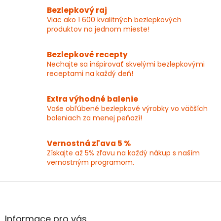
l
Bezlepkový raj
á
Viac ako 1 600 kvalitných bezlepkových
d
produktov na jednom mieste!
a
c
i
Bezlepkové recepty
e
Nechajte sa inšpirovať skvelými bezlepkovými
p
receptami na každý deň!
r
v
k
Extra výhodné balenie
y
Vaše obľúbené bezlepkové výrobky vo väčších
v
baleniach za menej peňazí!
ý
p
Vernostná zľava 5 %
i
Získajte až 5% zľavu na každý nákup s naším
s
vernostným programom.
u
Z
á
p
ä
Informace pro vás