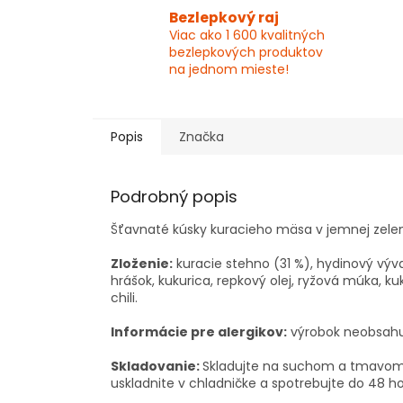
Bezlepkový raj
Viac ako 1 600 kvalitných
bezlepkových produktov
na jednom mieste!
Popis
Značka
Podrobný popis
Šťavnaté kúsky kuracieho mäsa v jemnej zeleni
Zloženie:
kuracie stehno (31 %), hydinový výva
hrášok, kukurica, repkový olej, ryžová múka, k
chili.
Informácie pre alergikov:
výrobok neobsahu
Skladovanie:
Skladujte na suchom a tmavom m
uskladnite v chladničke a spotrebujte do 48 ho