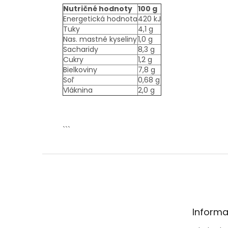
Nutričné hodnoty
100 g
Energetická hodnota
420 kJ
Tuky
4,1 g
Nas. mastné kyseliny
1,0 g
Sacharidy
8,3 g
Cukry
1,2 g
Bielkoviny
7,8 g
Soľ
0,68 g
Vláknina
2,0 g
```
Z
á
p
ä
t
Informa
i
e