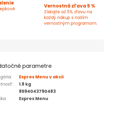
alenie
Vernostná zľava 5 %
lepkové
Získajte až 5% zľavu na
každý nákup s naším
vernostným programom.
datočné parametre
gória
:
Expres Menu v akcii
tnosť
:
1.8 kg
8594043790483
čka
:
Expres Menu