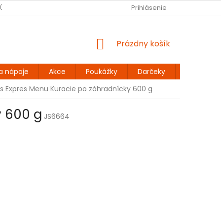
JŮ
BEZLEPKOVÉ RECEPTY
KONTAKT
Prihlásenie
DOPRAVA A PLATBA
NÁKUPNÝ
Prázdny košík
KOŠÍK
a nápoje
Akce
Poukážky
Darčeky
Extra výh
s Expres Menu Kuracie po záhradnícky 600 g
y 600 g
JS6664