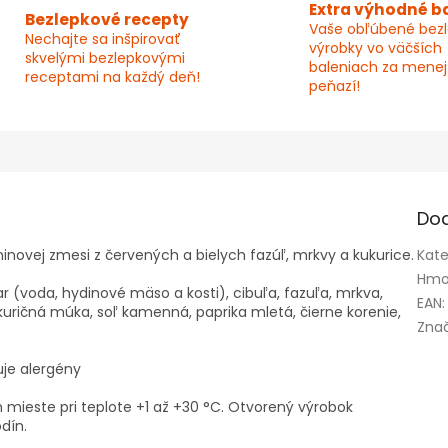
Extra výhodné b
Bezlepkové recepty
Vaše obľúbené bez
Nechajte sa inšpirovať
výrobky vo väčších
skvelými bezlepkovými
baleniach za menej
receptami na každý deň!
peňazí!
Do
novej zmesi z červených a bielych fazúľ, mrkvy a kukurice.
Kate
Hmo
r (voda, hydinové mäso a kosti), cibuľa, fazuľa, mrkva,
EAN
:
ukuričná múka, soľ kamenná, paprika mletá, čierne korenie,
Zna
je alergény
ieste pri teplote +1 až +30 °C. Otvorený výrobok
dín.