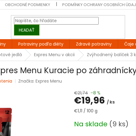
OBCHODNÉ PODMIENKY
PODMÍNKY OCHRANY OSOBNÍCH ÚDA
HĽADAŤ
iny
Potraviny podľa diéty
Zdravé potraviny
Čaje 
tové jedlá
Expres Menu v akcii
Zvýhodnený balíček 3 k
xpres Menu Kuracie po záhradníck
otenia
Značka:
Expres Menu
€21,74
–8 %
€19,96
/ ks
Jednotková
€1,11 / 100 g
cena:
Na sklade
(9 ks)