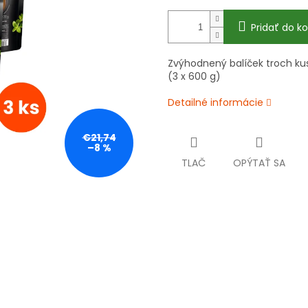
Pridať do ko
Zvýhodnený balíček troch ku
(3 x 600 g)
Detailné informácie
€21,74
–8 %
TLAČ
OPÝTAŤ SA