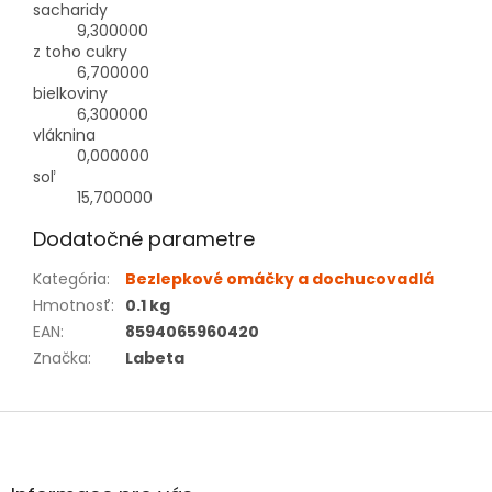
sacharidy
9,300000
z toho cukry
6,700000
bielkoviny
6,300000
vláknina
0,000000
soľ
15,700000
Dodatočné parametre
Kategória
:
Bezlepkové omáčky a dochucovadlá
Hmotnosť
:
0.1 kg
EAN
:
8594065960420
Značka
:
Labeta
Z
á
p