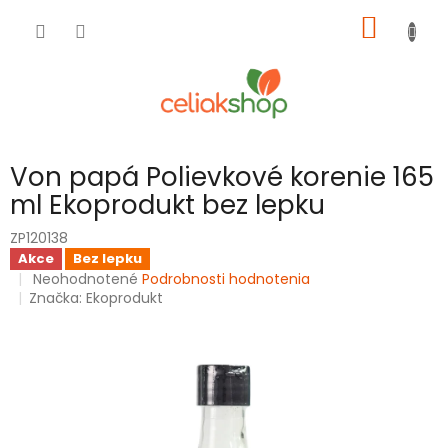
Prejsť
NÁKU
na
obsah
KOŠÍK
Von papá Polievkové korenie 165
ml Ekoprodukt bez lepku
ZP120138
Akce
Bez lepku
Priemerné
Neohodnotené
Podrobnosti hodnotenia
hodnotenie
Značka:
Ekoprodukt
produktu
je
0,0
z
5
hviezdičiek.