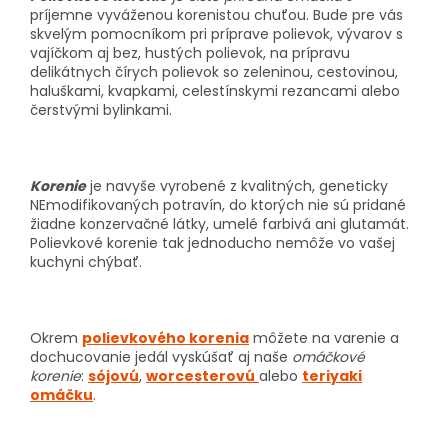
príjemne vyváženou korenistou chuťou. Bude pre vás
skvelým pomocníkom pri príprave polievok, vývarov s
vajíčkom aj bez, hustých polievok, na prípravu
delikátnych čírych polievok so zeleninou, cestovinou,
haluškami, kvapkami, celestínskymi rezancami alebo
čerstvými bylinkami.
Korenie
je navyše vyrobené z kvalitných, geneticky
NEmodifikovaných potravín, do ktorých nie sú pridané
žiadne konzervačné látky, umelé farbivá ani glutamát.
Polievkové korenie tak jednoducho nemôže vo vašej
kuchyni chýbať.
Okrem
polievkového korenia
môžete na varenie a
dochucovanie jedál vyskúšať aj naše
omáčkové
korenie
:
sójovú
,
worcesterovú
alebo
teriyaki
omáčku
.