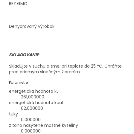
BEZ GMO
Dehydrovaný výrobok
SKLADOVANIE
:
Skladujte v suchu a tme, pri teplote do 25 °C. Chráňte
pred priamym slnečným žiarením.
Parametre
energetická hodnota kJ
261,000000
energetická hodnota kcal
62,000000
tuky
0,000000
z toho nasýtené mastné kyseliny
0,000000