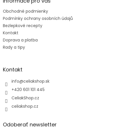
ä
Informace pro vás
t
Obchodné podmienky
i
e
Podmínky ochrany osobních údajů
Bezlepkové recepty
Kontakt
Doprava a platba
Rady a tipy
Kontakt
info
@
celiakshop.sk
+420 601 101 445
CeliakShop.cz
celiakshop.cz
Odoberať newsletter