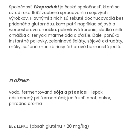
Spoločnosť
Ekoprodukt
je česká spoločnosť, ktorá sa
už od roku 1992 zaoberá spracovaním sójových
výrobkov. Hlavnými z nich sú tekuté dochucovadlá bez
pridaného glutamátu, kam patrí napríklad sójová a
worcesterová omáčka, polievkové korenie, sladká chilli
omáčka či teriyaki marmeláda a ďalšie. Ďalej ponúka
instantné polievky, zeleninové šaláty, sójové extrudáty,
múky, sušené morské riasy či hotové bezmäsité jedlá.
ZLOŽENIE
:
voda, fermentovaná
sója
a
pšenica
– lepok
odstránený pri fermentácii; jedlá soľ, ocot, cukor,
prírodná aróma
BEZ LEPKU (obsah gluténu < 20 mg/kg)