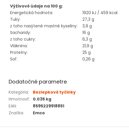
Výživové údaje na 100 g:
Energetická hodnota:
1920 kJ / 459 kcal
Tuky:
27,3 g
z toho nasýtené mastné kyseliny:
3,9 g
Sacharidy:
16 g
z toho cukry:
6,3 g
Vláknina:
21,9 g
Proteíny:
25 g
Soľ:
0,26 g
Dodatočné parametre
Kategória
:
Bezlepkové tyčinky
Hmotnosť
:
0.035 kg
EAN
:
8595229918851
Značka
:
Emco