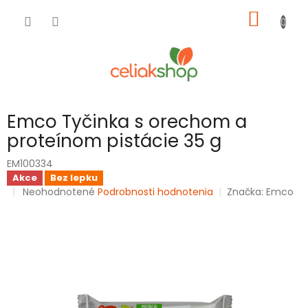
Prejsť
NÁKU
na
obsah
KOŠÍK
Emco Tyčinka s orechom a
proteínom pistácie 35 g
EM100334
Akce
Bez lepku
Priemerné
Neohodnotené
Podrobnosti hodnotenia
Značka:
Emco
hodnotenie
produktu
je
0,0
z
5
hviezdičiek.