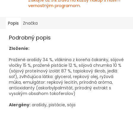
Získajte až 5% zľavu na každý nákup s naším
vernostným programom.
Popis
Značka
Podrobný popis
Zloženie:
Pražené arašidy 34 %, vláknina z koreňa čakanky, sójové
vločky 15 %, pražené pistácie 12 %, sójová chrumka 10 %
(sójový proteínový izolát 87 %, tapiokový škrob, jedlá
soľ), zvlhčujúca látka: glycerol, repkový olej, ryžová
múka, emulgátor: repkový lecitín, prírodná aróma,
antioxidanty (askorbylpalmitát, prírodný extrakt s
vysokým obsahom tokoferolov)
Alergény:
arašidy, pistácie, sója