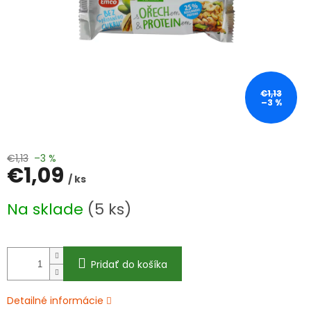
€1,13
–3 %
€1,13
–3 %
€1,09
/ ks
Jednotková
Na sklade
(5 ks)
cena:
Pridať do košíka
Detailné informácie