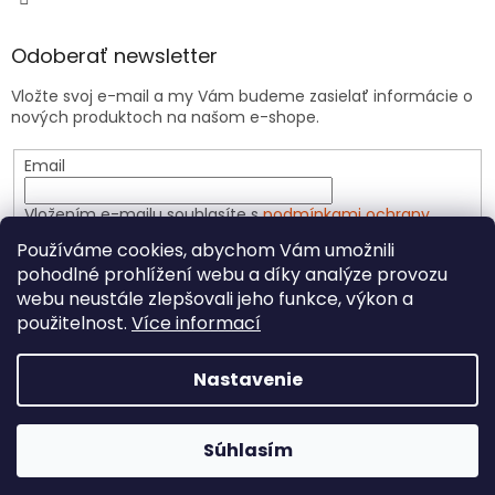
Odoberať newsletter
Vložte svoj e-mail a my Vám budeme zasielať informácie o
nových produktoch na našom e-shope.
Email
Vložením e-mailu souhlasíte s
podmínkami ochrany
osobních údajů
Používáme cookies, abychom Vám umožnili
pohodlné prohlížení webu a díky analýze provozu
PRIHLÁSIŤ SA
webu neustále zlepšovali jeho funkce, výkon a
použitelnost.
Více informací
Nastavenie
Vytvoril Shoptet
Súhlasím
Copyright 2026
CeliakShop.sk
. Všetky práva vyhradené.