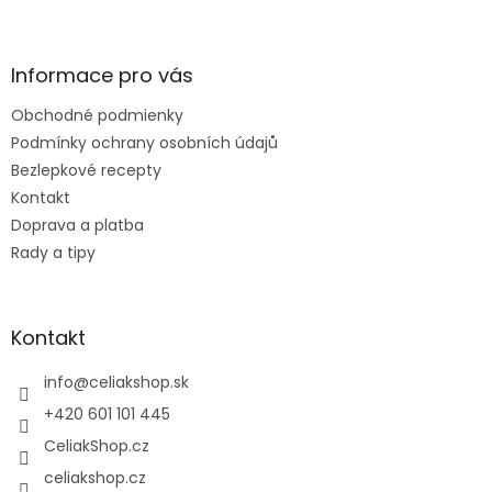
Z
á
p
ä
Informace pro vás
t
Obchodné podmienky
i
e
Podmínky ochrany osobních údajů
Bezlepkové recepty
Kontakt
Doprava a platba
Rady a tipy
Kontakt
info
@
celiakshop.sk
+420 601 101 445
CeliakShop.cz
celiakshop.cz