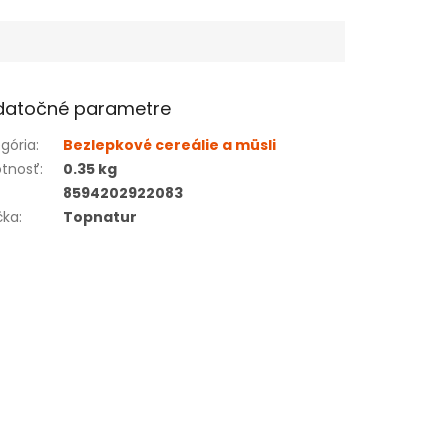
datočné parametre
gória
:
Bezlepkové cereálie a müsli
tnosť
:
0.35 kg
8594202922083
čka
:
Topnatur