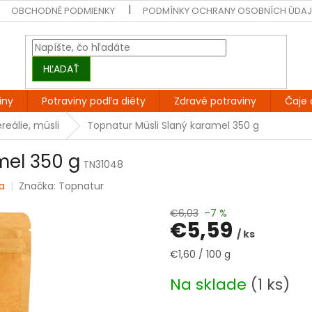
OBCHODNÉ PODMIENKY
PODMÍNKY OCHRANY OSOBNÍCH ÚDA
HĽADAŤ
iny
Potraviny podľa diéty
Zdravé potraviny
Čaje 
reálie, müsli
Topnatur Müsli Slaný karamel 350 g
mel 350 g
TN31048
a
Značka:
Topnatur
€6,03
–7 %
€5,59
/ ks
Jednotková
€1,60 / 100 g
cena:
Na sklade
(1 ks)