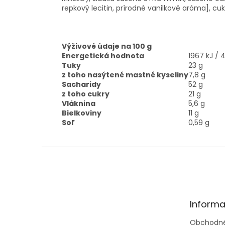
repkový lecitin, prírodné vanilkové aróma], cu
Výživové údaje na 100 g
Energetická hodnota
1967 kJ / 
Tuky
23 g
z toho nasýtené mastné kyseliny
7,8 g
Sacharidy
52 g
z toho cukry
21 g
Vláknina
5,6 g
Bielkoviny
11 g
Soľ
0,59 g
Z
á
p
ä
t
Informa
i
e
Obchodné