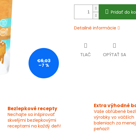
Pridať do ko
Detailné informácie
TLAČ
OPÝTAŤ SA
€6,03
–7 %
Extra výhodné b
Bezlepkové recepty
Vaše obľúbené bez
Nechajte sa inšpirovať
výrobky vo väčších
skvelými bezlepkovými
baleniach za menej
receptami na každý deň!
peňazí!