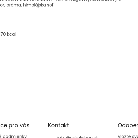
kor, aróma, himalájska soľ
470 kcal
ce pro vás
Kontakt
Odober
 podmienky
Vložte s
info
@
celiakshop.sk