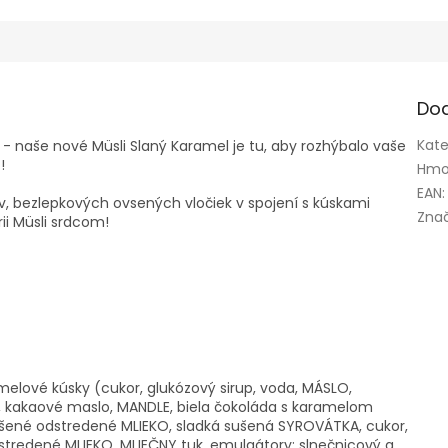
Do
Kate
 naše nové Müsli Slaný Karamel je tu, aby rozhýbalo vaše
!
Hmo
EAN
:
, bezlepkových ovsených vločiek v spojení s kúskami
Zna
ii Müsli srdcom!
elové kúsky (cukor, glukózový sirup, voda, MÁSLO,
a), kakaové maslo, MANDLE, biela čokoláda s karamelom
ušené odstredené MLIEKO, sladká sušená SYROVÁTKA, cukor,
tredené MLIEKO, MLIEČNY tuk, emulgátory: slnečnicový a