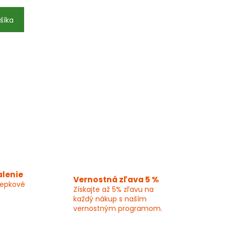
šíka
alenie
Vernostná zľava 5 %
lepkové
Získajte až 5% zľavu na
každý nákup s naším
vernostným programom.