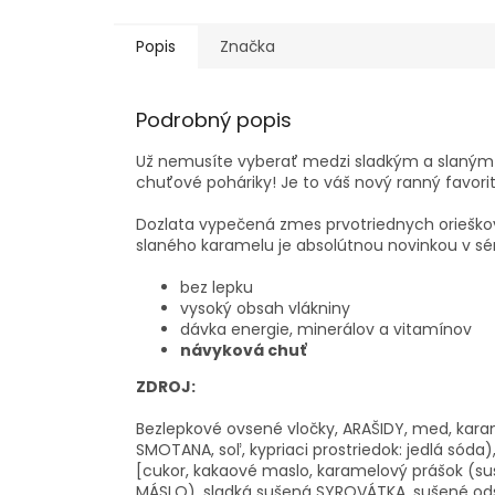
Popis
Značka
Podrobný popis
Už nemusíte vyberať medzi sladkým a slaným -
chuťové poháriky! Je to váš nový ranný favorit
Dozlata vypečená zmes prvotriednych orieškov
slaného karamelu je absolútnou novinkou v sér
bez lepku
vysoký obsah vlákniny
dávka energie, minerálov a vitamínov
návyková chuť
ZDROJ:
Bezlepkové ovsené vločky, ARAŠIDY, med, karam
SMOTANA, soľ, kypriaci prostriedok: jedlá sód
[cukor, kakaové maslo, karamelový prášok (s
MÁSLO), sladká sušená SYROVÁTKA, sušené ods