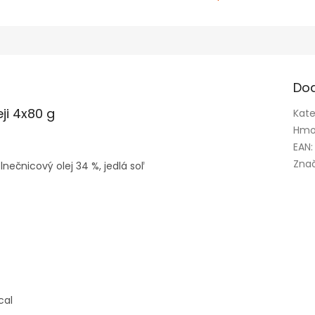
Do
ji 4x80 g
Kate
Hmo
EAN
:
Zna
nečnicový olej 34 %, jedlá soľ
cal