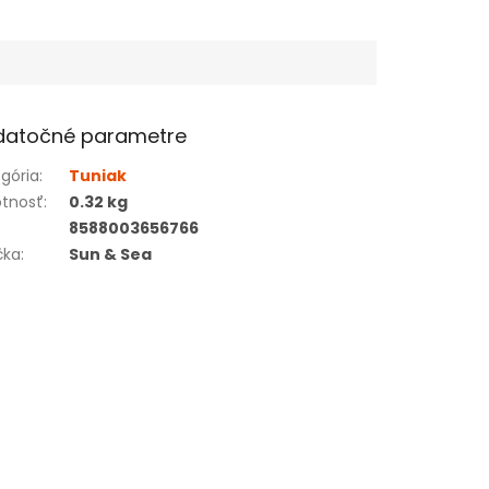
datočné parametre
gória
:
Tuniak
tnosť
:
0.32 kg
8588003656766
čka
:
Sun & Sea