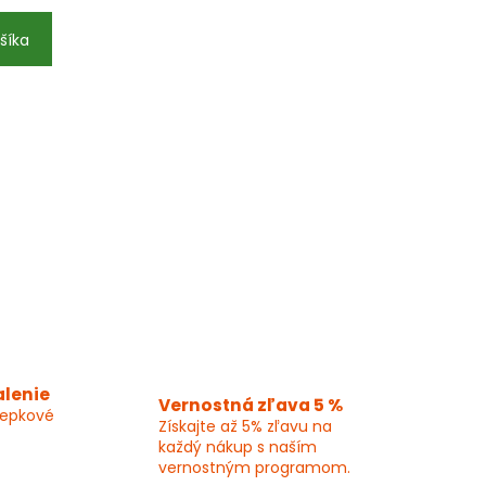
šíka
alenie
Vernostná zľava 5 %
lepkové
Získajte až 5% zľavu na
každý nákup s naším
vernostným programom.