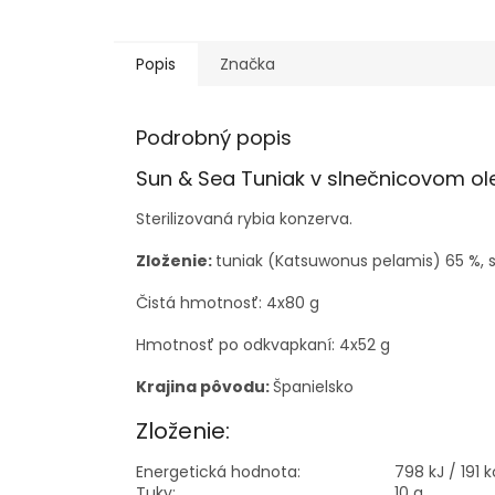
Popis
Značka
Podrobný popis
Sun & Sea Tuniak v slnečnicovom ole
Sterilizovaná rybia konzerva.
Zloženie:
tuniak (Katsuwonus pelamis) 65 %, sl
Čistá hmotnosť: 4x80 g
Hmotnosť po odkvapkaní: 4x52 g
Krajina pôvodu:
Španielsko
Zloženie:
Energetická hodnota:
798 kJ / 191 k
Tuky:
10 g