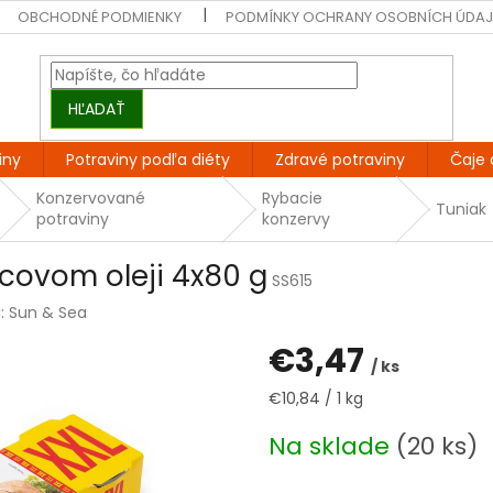
OBCHODNÉ PODMIENKY
PODMÍNKY OCHRANY OSOBNÍCH ÚDA
HĽADAŤ
iny
Potraviny podľa diéty
Zdravé potraviny
Čaje 
Konzervované
Rybacie
Tuniak
potraviny
konzervy
icovom oleji 4x80 g
SS615
a:
Sun & Sea
€3,47
/ ks
Jednotková
€10,84 / 1 kg
cena:
Na sklade
(20 ks)