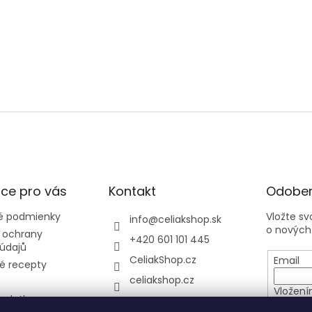
ce pro vás
Kontakt
Odober
 podmienky
Vložte s
info
@
celiakshop.sk
o nových
 ochrany
+420 601 101 445
údajů
CeliakShop.cz
Email
é recepty
celiakshop.cz
Vložení
 platba
osobníc