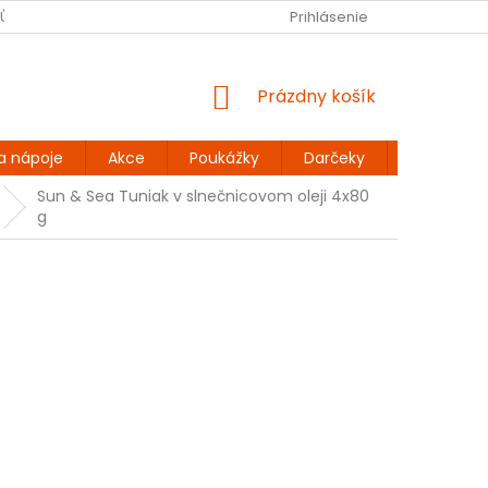
JŮ
BEZLEPKOVÉ RECEPTY
KONTAKT
Prihlásenie
DOPRAVA A PLATBA
NÁKUPNÝ
Prázdny košík
KOŠÍK
a nápoje
Akce
Poukážky
Darčeky
Extra výh
Sun & Sea Tuniak v slnečnicovom oleji 4x80
g