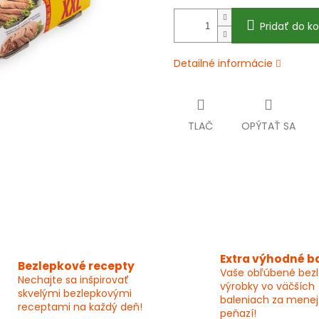
Pridať do ko
Detailné informácie
TLAČ
OPÝTAŤ SA
Extra výhodné b
Bezlepkové recepty
Vaše obľúbené bez
Nechajte sa inšpirovať
výrobky vo väčších
skvelými bezlepkovými
baleniach za menej
receptami na každý deň!
peňazí!