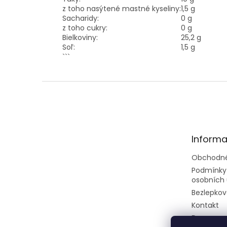
z toho nasýtené mastné kyseliny:
1,5 g
Sacharidy:
0 g
z toho cukry:
0 g
Bielkoviny:
25,2 g
Soľ:
1,5 g
```
Z
á
p
ä
t
Informa
i
e
Obchodné
Podmínky
osobních 
Bezlepkov
Kontakt
Doprava a