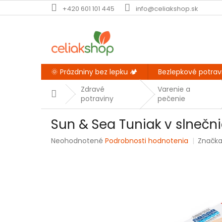
Prejsť
+420 601 101 445
info@celiakshop.sk
na
obsah
🌞 Prázdniny bez lepku 🏕️
Bezlepkové potrav
Zdravé
Varenie a
Domov
potraviny
pečenie
Sun & Sea Tuniak v slnečn
Priemerné
Neohodnotené
Podrobnosti hodnotenia
Značk
hodnotenie
produktu
je
0,0
z
5
hviezdičiek.