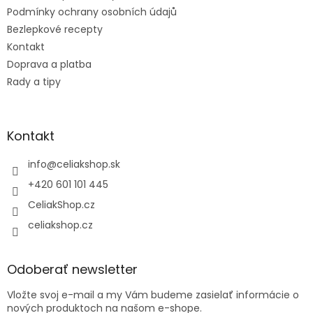
e
Podmínky ochrany osobních údajů
Bezlepkové recepty
Kontakt
Doprava a platba
Rady a tipy
Kontakt
info
@
celiakshop.sk
+420 601 101 445
CeliakShop.cz
celiakshop.cz
Odoberať newsletter
Vložte svoj e-mail a my Vám budeme zasielať informácie o
nových produktoch na našom e-shope.