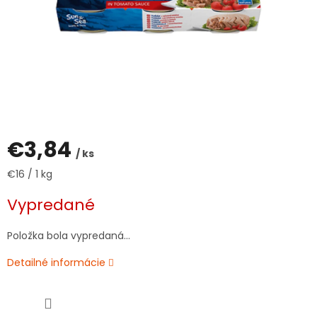
€3,84
/ ks
Jednotková
€16 / 1 kg
cena:
Vypredané
Položka bola vypredaná…
Detailné informácie