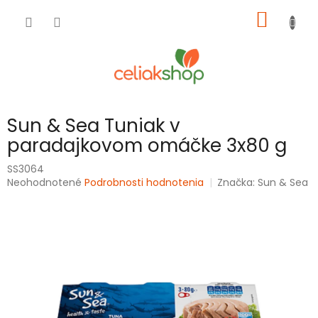
Prejsť
NÁKU
na
obsah
KOŠÍK
Sun & Sea Tuniak v
paradajkovom omáčke 3x80 g
SS3064
Priemerné
Neohodnotené
Podrobnosti hodnotenia
Značka:
Sun & Sea
hodnotenie
produktu
je
0,0
z
5
hviezdičiek.