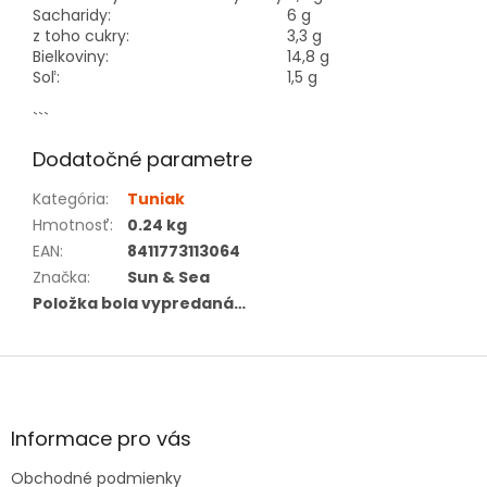
Sacharidy:
6 g
z toho cukry:
3,3 g
Bielkoviny:
14,8 g
Soľ:
1,5 g
```
Dodatočné parametre
Kategória
:
Tuniak
Hmotnosť
:
0.24 kg
EAN
:
8411773113064
Značka
:
Sun & Sea
Položka bola vypredaná…
Z
á
p
ä
Informace pro vás
t
Obchodné podmienky
i