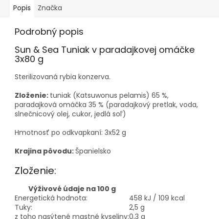
Popis
Značka
Podrobný popis
Sun & Sea Tuniak v paradajkovej omáčke
3x80 g
Sterilizovaná rybia konzerva.
Zloženie:
tuniak (Katsuwonus pelamis) 65 %,
paradajková omáčka 35 % (paradajkový pretlak, voda,
slnečnicový olej, cukor, jedlá soľ)
Hmotnosť po odkvapkaní: 3x52 g
Krajina pôvodu:
Španielsko
Zloženie:
Výživové údaje na 100 g
Energetická hodnota:
458 kJ / 109 kcal
Tuky:
2,5 g
z toho nasýtené mastné kyseliny:
0,3 g