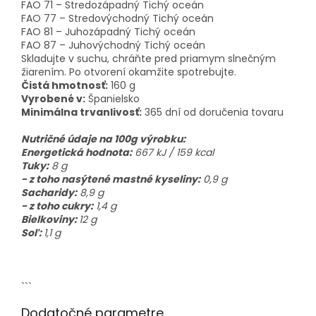
FAO 71 – Stredozápadný Tichý oceán
FAO 77 – Stredovýchodný Tichý oceán
FAO 81 – Juhozápadný Tichý oceán
FAO 87 – Juhovýchodný Tichý oceán
Skladujte v suchu, chráňte pred priamym slnečným
žiarením. Po otvorení okamžite spotrebujte.
Čistá hmotnosť:
160 g
Vyrobené v:
Španielsko
Minimálna trvanlivosť:
365 dní od doručenia tovaru
Nutričné údaje na 100g výrobku:
Energetická hodnota:
667
kJ / 159 kcal
Tuky:
8 g
- z toho nasýtené mastné kyseliny:
0,9 g
Sacharidy:
8,9 g
- z toho cukry:
1,4 g
Bielkoviny:
12 g
Soľ:
1,1 g
```
Dodatočné parametre