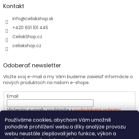
Kontakt
info
@
celiakshop.sk
+420 601 101 445
CeliakShop.cz
celiakshop.cz
Odoberať newsletter
Vložte svoj e-mail a my Vám budeme zasielať informácie o
nových produktoch na našom e-shope.
Email
Vložením e-mailu souhlasíte s
podmínkami ochrany
osobních údajů
Používáme cookies, abychom Vám umožnili
pohodlné prohlížení webu a díky analýze provozu
PRIHLÁSIŤ SA
webu neustále zlepšovali jeho funkce, výkon a