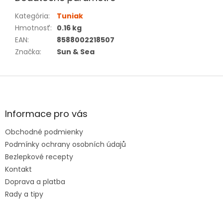
Kategória
:
Tuniak
Hmotnosť
:
0.16 kg
EAN
:
8588002218507
Značka
:
Sun & Sea
Z
á
p
ä
Informace pro vás
t
Obchodné podmienky
i
e
Podmínky ochrany osobních údajů
Bezlepkové recepty
Kontakt
Doprava a platba
Rady a tipy