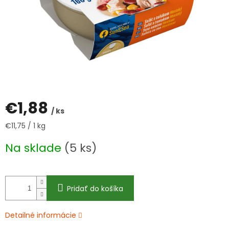
€1,88
/ ks
Jednotková
€11,75 / 1 kg
cena:
Na sklade
(5 ks)
Pridať do košíka
Detailné informácie