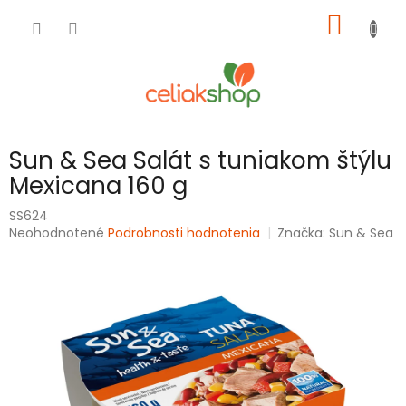
Prejsť
NÁKU
na
obsah
KOŠÍK
Sun & Sea Salát s tuniakom štýlu
Mexicana 160 g
SS624
Priemerné
Neohodnotené
Podrobnosti hodnotenia
Značka:
Sun & Sea
hodnotenie
produktu
je
0,0
z
5
hviezdičiek.