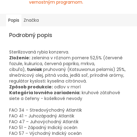
vernostným programom.
Popis
Značka
Podrobný popis
Sterilizovaná rybia konzerva.
Zloženie:
zelenina v rôznom pomere 52,5% (červené
fazule, kukurica, červená paprika, mrkva,
cibuľa),
tuniak
pruhovaný (Katsuwonus pelamis) 25%,
slnečnicový olej, pitná voda, jedlá soľ, prírodné arómy,
regulátor kyslosti: kyselina citrónová.
Zpôsob produkcie:
odlov v morí
Kategória lovného zariadenia:
kruhové zátahové
siete a čeřeny - košelkové nevody
FAO 34 – Stredovýchodný Atlantik
FAO 41 – Juhozápadný Atlantik
FAO 47 – Juhovýchodný Atlantik
FAO 51 – Západný Indický oceán
FAO 57 – Východný Indický oceán