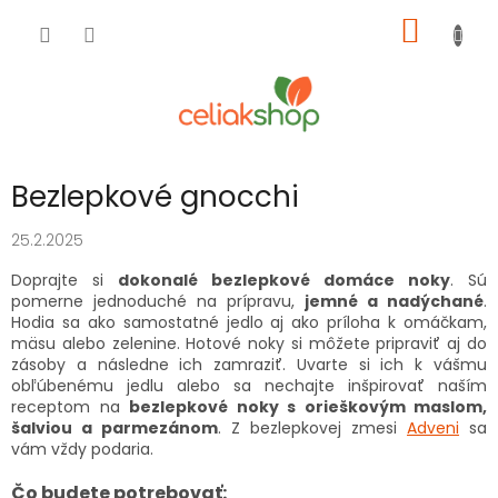
Prejsť
NÁKU
na
obsah
KOŠÍK
Bezlepkové gnocchi
25.2.2025
Doprajte si
dokonalé bezlepkové domáce noky
. Sú
pomerne jednoduché na prípravu,
jemné a nadýchané
.
Hodia sa ako samostatné jedlo aj ako príloha k omáčkam,
mäsu alebo zelenine. Hotové noky si môžete pripraviť aj do
zásoby a následne ich zamraziť. Uvarte si ich k vášmu
obľúbenému jedlu alebo sa nechajte inšpirovať naším
receptom na
bezlepkové noky s orieškovým maslom,
šalviou a parmezánom
. Z bezlepkovej zmesi
Adveni
sa
vám vždy podaria.
Čo budete potrebovať: