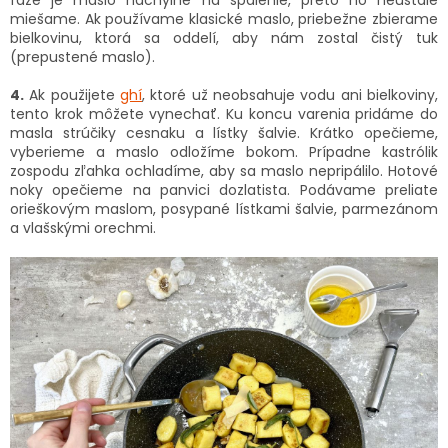
miešame. Ak používame klasické maslo, priebežne zbierame
bielkovinu, ktorá sa oddelí, aby nám zostal čistý tuk
(prepustené maslo).
4.
Ak použijete
ghí
, ktoré už neobsahuje vodu ani bielkoviny,
tento krok môžete vynechať. Ku koncu varenia pridáme do
masla strúčiky cesnaku a lístky šalvie. Krátko opečieme,
vyberieme a maslo odložíme bokom. Prípadne kastrólik
zospodu zľahka ochladíme, aby sa maslo nepripálilo. Hotové
noky opečieme na panvici dozlatista. Podávame preliate
orieškovým maslom, posypané lístkami šalvie, parmezánom
a vlašskými orechmi.