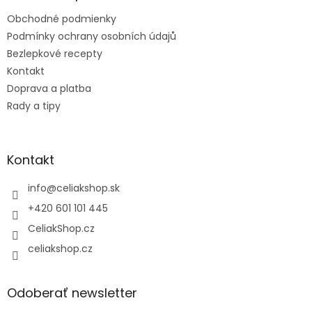
t
Obchodné podmienky
i
e
Podmínky ochrany osobních údajů
Bezlepkové recepty
Kontakt
Doprava a platba
Rady a tipy
Kontakt
info
@
celiakshop.sk
+420 601 101 445
CeliakShop.cz
celiakshop.cz
Odoberať newsletter