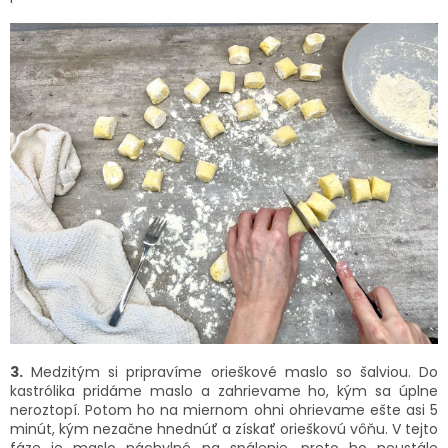
×
Letný výpredaj
je v plnom prúde! Vybrané
produkty
až o 15 % lacnejšie
. Platí len tento
týždeň.🧡
3.
Medzitým si pripravíme orieškové maslo so šalviou. Do
kastrólika pridáme maslo a zahrievame ho, kým sa úplne
neroztopí. Potom ho na miernom ohni ohrievame ešte asi 5
minút, kým nezačne hnednúť a získať orieškovú vôňu. V tejto
fáze je maslo náchylné na spálenie, preto ho neustále