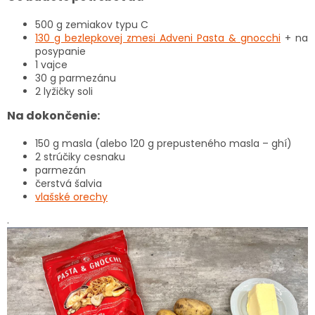
500 g zemiakov typu C
130 g bezlepkovej zmesi Adveni Pasta & gnocchi
+ na
posypanie
1 vajce
30 g parmezánu
2 lyžičky soli
Na dokončenie:
150 g masla (alebo 120 g prepusteného masla – ghí)
2 strúčiky cesnaku
parmezán
čerstvá šalvia
vlašské orechy
.