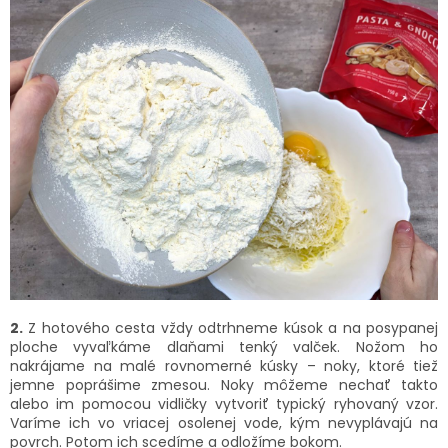
2.
Z hotového cesta vždy odtrhneme kúsok a na posypanej
ploche vyvaľkáme dlaňami tenký valček. Nožom ho
nakrájame na malé rovnomerné kúsky – noky, ktoré tiež
jemne poprášime zmesou. Noky môžeme nechať takto
alebo im pomocou vidličky vytvoriť typický ryhovaný vzor.
Varíme ich vo vriacej osolenej vode, kým nevyplávajú na
povrch. Potom ich scedíme a odložíme bokom.