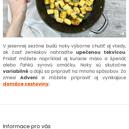
V jesennej sezóne budú noky výborne chutiť aj vtedy,
ak časť zemiakov nahradíte
upečenou tekvicou
.
Pridať môžete napríklad aj kuracie mäso a špenát
alebo ľahkú syrovú omáčku. Noky sú skutočne
variabilné
a dajú sa pripraviť na mnoho spôsobov. Zo
zmesi
Adveni
si môžete pripraviť aj vynikajúce
domáce cestoviny
.
Z
á
p
ä
Informace pro vás