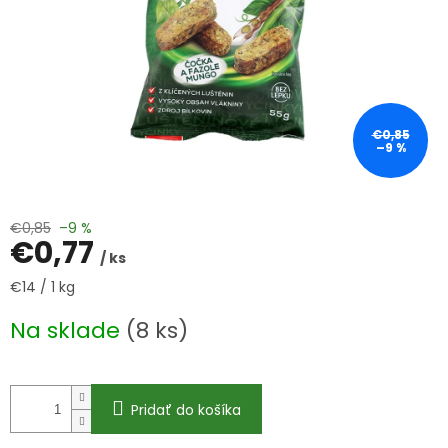
€0,85
–9 %
€0,85
–9 %
€0,77
/ ks
Jednotková
€14 / 1 kg
cena:
Na sklade
(8 ks)
Pridať do košíka