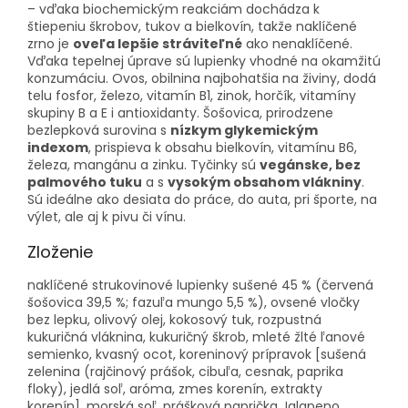
– vďaka biochemickým reakciám dochádza k
štiepeniu škrobov, tukov a bielkovín, takže naklíčené
zrno je
oveľa lepšie stráviteľné
ako nenaklíčené.
Vďaka tepelnej úprave sú lupienky vhodné na okamžitú
konzumáciu. Ovos, obilnina najbohatšia na živiny, dodá
telu fosfor, železo, vitamín B1, zinok, horčík, vitamíny
skupiny B a E i antioxidanty. Šošovica, prirodzene
bezlepková surovina s
nízkym glykemickým
indexom
, prispieva k obsahu bielkovín, vitamínu B6,
železa, mangánu a zinku. Tyčinky sú
vegánske, bez
palmového tuku
a s
vysokým obsahom vlákniny
.
Sú ideálne ako desiata do práce, do auta, pri športe, na
výlet, ale aj k pivu či vínu.
Letný výpredaj
je v plnom prúde! Vybrané
produkty
až o 15 % lacnejšie
. Platí len tento
Zloženie
týždeň.🧡
naklíčené strukovinové lupienky sušené 45 % (červená
šošovica 39,5 %; fazuľa mungo 5,5 %), ovsené vločky
bez lepku, olivový olej, kokosový tuk, rozpustná
kukuričná vláknina, kukuričný škrob, mleté žlté ľanové
semienko, kvasný ocot, koreninový prípravok [sušená
zelenina (rajčinový prášok, cibuľa, cesnak, paprika
floky), jedlá soľ, aróma, zmes korenín, extrakty
korenín], morská soľ, prášková paprička Jalapeno