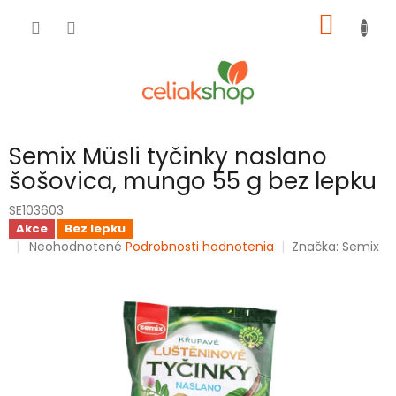
Prejsť
NÁKU
na
obsah
KOŠÍK
Semix Müsli tyčinky naslano
šošovica, mungo 55 g bez lepku
SE103603
Akce
Bez lepku
Priemerné
Neohodnotené
Podrobnosti hodnotenia
Značka:
Semix
hodnotenie
produktu
je
0,0
z
5
hviezdičiek.