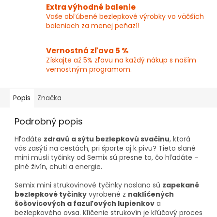
Extra výhodné balenie
Vaše obľúbené bezlepkové výrobky vo väčších
baleniach za menej peňazí!
Vernostná zľava 5 %
Získajte až 5% zľavu na každý nákup s naším
vernostným programom.
Popis
Značka
Podrobný popis
Hľadáte
zdravú a sýtu bezlepkovú svačinu
, ktorá
vás zasýti na cestách, pri športe aj k pivu? Tieto slané
mini müsli tyčinky od Semix sú presne to, čo hľadáte –
plné živín, chuti a energie.
×
Semix mini strukovinové tyčinky naslano sú
zapekané
bezlepkové tyčinky
vyrobené z
naklíčených
šošovicových a fazuľových lupienkov
a
bezlepkového ovsa. Klíčenie strukovín je kľúčový proces