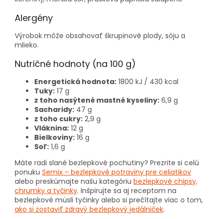
Alergény
Výrobok môže obsahovať škrupinové plody, sóju a
mlieko.
Nutričné hodnoty (na 100 g)
Energetická hodnota:
1800 kJ / 430 kcal
Tuky:
17 g
z toho nasýtené mastné kyseliny:
6,9 g
Sacharidy:
47 g
z toho cukry:
2,9 g
Vláknina:
12 g
Bielkoviny:
16 g
Soľ:
1,6 g
Máte radi slané bezlepkové pochutiny? Prezrite si celú
ponuku
Semix – bezlepkové potraviny pre celiatikov
alebo preskúmajte našu kategóriu
bezlepkové chipsy,
chrumky a tyčinky
. Inšpirujte sa aj receptom na
bezlepkové müsli tyčinky alebo si prečítajte viac o tom,
ako si zostaviť zdravý bezlepkový jedálniček
.