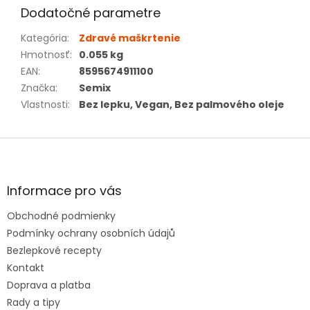
Dodatočné parametre
Kategória
:
Zdravé maškrtenie
Hmotnosť
:
0.055 kg
EAN
:
8595674911100
Značka
:
Semix
Vlastnosti
:
Bez lepku, Vegan, Bez palmového oleje
Z
á
p
ä
Informace pro vás
t
Obchodné podmienky
i
e
Podmínky ochrany osobních údajů
Bezlepkové recepty
Kontakt
Doprava a platba
Rady a tipy