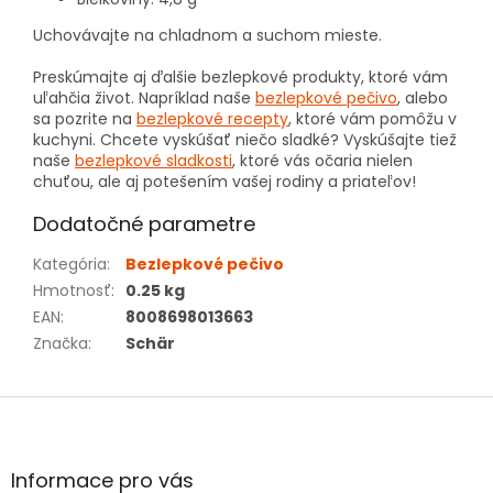
Uchovávajte na chladnom a suchom mieste.
Preskúmajte aj ďalšie bezlepkové produkty, ktoré vám
uľahčia život. Napríklad naše
bezlepkové pečivo
, alebo
sa pozrite na
bezlepkové recepty
, ktoré vám pomôžu v
kuchyni. Chcete vyskúšať niečo sladké? Vyskúšajte tiež
naše
bezlepkové sladkosti
, ktoré vás očaria nielen
chuťou, ale aj potešením vašej rodiny a priateľov!
Dodatočné parametre
Kategória
:
Bezlepkové pečivo
Hmotnosť
:
0.25 kg
EAN
:
8008698013663
Značka
:
Schär
Z
á
p
ä
Informace pro vás