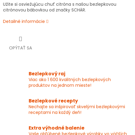
Užite si osviežujúcu chuť citróna s našou bezlepkovou
citrónovou bábovkou od značky SCHÄR.
Detailné informácie
OPÝTAŤ SA
Bezlepkový raj
Viac ako 1 600 kvalitných bezlepkových
produktov na jednom mieste!
Bezlepkové recepty
Nechajte sa inšpirovať skvelými bezlepkovými
receptami na každý deň!
Extra výhodné balenie
Vaše obľúbené bezlepkové výrobky vo väčších