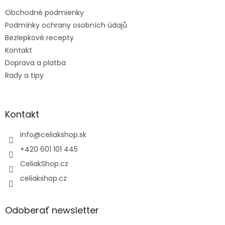
t
Obchodné podmienky
i
e
Podmínky ochrany osobních údajů
Bezlepkové recepty
Kontakt
Doprava a platba
Rady a tipy
Kontakt
info
@
celiakshop.sk
+420 601 101 445
CeliakShop.cz
celiakshop.cz
Odoberať newsletter