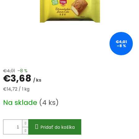
€4,01
–8 %
€4,01
–8 %
€3,68
/ ks
Jednotková
€14,72 / 1 kg
cena:
Na sklade
(4 ks)
Pridať do košíka