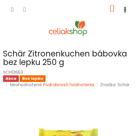
Prejsť
NÁKU
na
obsah
KOŠÍK
Schär Zitronenkuchen bábovka
bez lepku 250 g
SCH13663
Akce
Bez lepku
Priemerné
Neohodnotené
Podrobnosti hodnotenia
Značka:
Schär
hodnotenie
produktu
je
0,0
z
5
hviezdičiek.