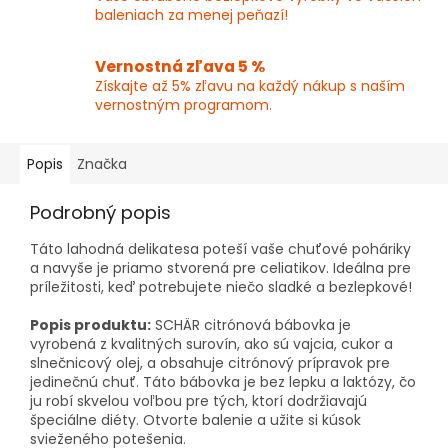
baleniach za menej peňazí!
Vernostná zľava 5 %
Získajte až 5% zľavu na každý nákup s naším
vernostným programom.
Popis
Značka
Podrobný popis
Táto lahodná delikatesa poteší vaše chuťové poháriky
a navyše je priamo stvorená pre celiatikov. Ideálna pre
príležitosti, keď potrebujete niečo sladké a bezlepkové!
Popis produktu:
SCHÄR citrónová bábovka je
vyrobená z kvalitných surovín, ako sú vajcia, cukor a
slnečnicový olej, a obsahuje citrónový prípravok pre
jedinečnú chuť. Táto bábovka je bez lepku a laktózy, čo
ju robí skvelou voľbou pre tých, ktorí dodržiavajú
špeciálne diéty. Otvorte balenie a užite si kúsok
svieženého potešenia.