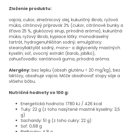
Zloženie produktu:
vajcia, cukor, slnečnicový olej, kukuričný škrob, ryžová
múka, citrónový prípravok 3% (cukor, citrónové bunky a
šťava 25 %, glukózový sirup, prírodná aróma), kukuričná
múka, ryžový škrob, kypiace látky: monodraselný
tartrát, hydrogenuhličitan sodný; emulgátory:
stearoyllaktylát sodný, mono- a diglyceridy mastných
kyselín; soľ, ovocný extrakt (karob, jablko),
zahusťovadlo: xantánová guma, prírodná aróma.
Alergény:
bez lepku (obsah gluténu < 20 mg/kg), bez
laktózy, obsahuje vajcia. Môže obsahovať stopy sóje a
vlčieho bôbu.
Nutričné hodnoty vo 100 g:
Energetická hodnota: 1780 kJ / 426 kcal
Tuky: 22 g (z toho nasýtené mastné kyseliny: 3,5
g)
Sacharidy: 51 g (z toho cukry: 22 g)
Soľ: 0,68 g
Bielkoviny: 4,8 g