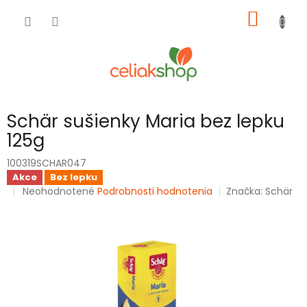
Prejsť
NÁKU
na
obsah
KOŠÍK
Schär sušienky Maria bez lepku
125g
100319SCHAR047
Akce
Bez lepku
Priemerné
Neohodnotené
Podrobnosti hodnotenia
Značka:
Schär
hodnotenie
produktu
je
0,0
z
5
hviezdičiek.