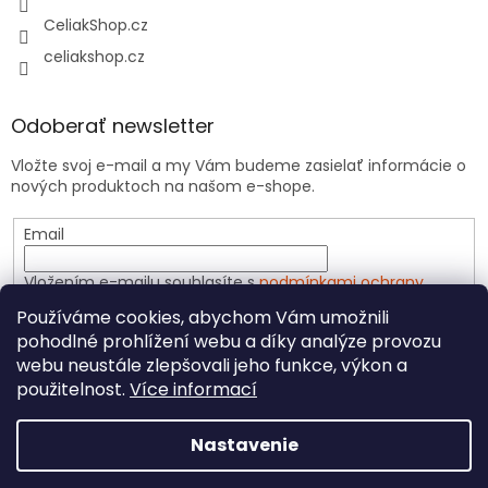
CeliakShop.cz
celiakshop.cz
Odoberať newsletter
Vložte svoj e-mail a my Vám budeme zasielať informácie o
nových produktoch na našom e-shope.
Email
Vložením e-mailu souhlasíte s
podmínkami ochrany
osobních údajů
Používáme cookies, abychom Vám umožnili
pohodlné prohlížení webu a díky analýze provozu
PRIHLÁSIŤ SA
webu neustále zlepšovali jeho funkce, výkon a
použitelnost.
Více informací
Nastavenie
Vytvoril Shoptet