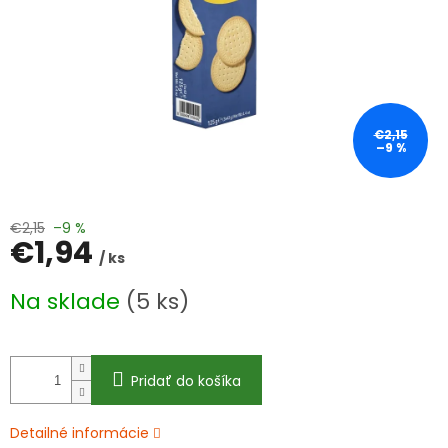
€2,15
–9 %
€2,15
–9 %
€1,94
/ ks
Jednotková
Na sklade
(5 ks)
cena:
Pridať do košíka
Detailné informácie