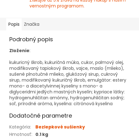
Získajte až 5% zľavu na každý nákup s naším
vernostným programom.
Popis
Značka
Podrobný popis
Zloženie
:
kukuricný škrob, kukuričná múka, cukor, palmový olej,
modifikovaný tapiokový škrob, vajce, maslo (mlieko),
sušené plnotučné mlieko, glukózový sirup, cukrový
sirup, modifikovaný kukuričný škrob, emulgátor: estery
mono- a diacetylvinnej kyseliny s mono- a
diglyceridmi jedlých mastných kyselín; kypriace látky:
hydrogenuhličitan amónny, hydrogenuhličitan sodný;
soľ, prírodné aróma, kyselina: citrónová kyselina
Dodatočné parametre
Kategória
:
Bezlepkové sušienky
Hmotnosť
:
0.1 kg