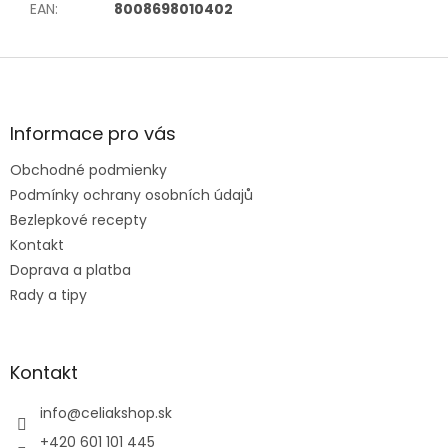
EAN
:
8008698010402
Z
á
p
ä
Informace pro vás
t
Obchodné podmienky
i
e
Podmínky ochrany osobních údajů
Bezlepkové recepty
Kontakt
Doprava a platba
Rady a tipy
Kontakt
info
@
celiakshop.sk
+420 601 101 445