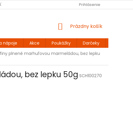
JŮ
BEZLEPKOVÉ RECEPTY
KONTAKT
Prihlásenie
DOPRAVA A PLATBA
NÁKUPNÝ
Prázdny košík
KOŠÍK
a nápoje
Akce
Poukážky
Darčeky
Extra výh
ffiny plnené marhuľovou marmeládou, bez lepku
ádou, bez lepku 50g
SCH100270