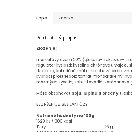
Popis
Značka
Podrobný popis
Zloženie:
marhuľový džem 20% (glukózo-fruktózový sirup
regulátor kyslosti: kyselina citrónová),
vajce,
sl
dextróza, kukuričná múka, hrachová bielkovina, 
kypriaci prostriedok: tartrát monodraselný, h
mastných kyselín; zahusťovadlá: xanthanová 
Môže obsahovať
soju, lupinu a orechy
(lies
BEZ PŠENICE. BEZ LAKTÓZY.
Nutričné hodnoty na 100g
1620 kJ / 386 kcal
Tuky:
16 g