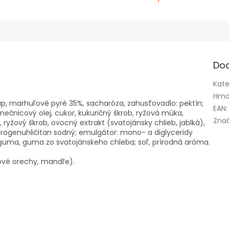
Do
Kate
Hmo
, marhuľové pyré 35%, sacharóza, zahusťovadlo: pektín;
EAN
:
nečnicový olej, cukor, kukuričný škrob, ryžová múka,
Zna
ryžový škrob, ovocný extrakt (svatojánsky chlieb, jablká),
ydrogenuhličitan sodný; emulgátor: mono- a diglyceridy
guma, guma zo svatojánskeho chleba; soľ, prírodná aróma.
kové orechy, mandľe).