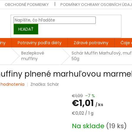
OBCHODNÉ PODMIENKY
PODMÍNKY OCHRANY OSOBNÍCH ÚDA
HĽADAŤ
iny
Potraviny podľa diéty
Zdravé potraviny
Čaje 
Bezlepkové
Schär Muffin Marhuľový, mu
muffiny
50g
muffiny plnené marhuľovou marmel
 hodnotenia
Značka:
Schär
€1,09
–7 %
€1,01
/ ks
Jednotková
€0,02 / 1 g
cena:
Na sklade
(19 ks)