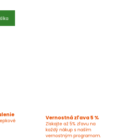
šíka
alenie
Vernostná zľava 5 %
lepkové
Získajte až 5% zľavu na
každý nákup s naším
vernostným programom.