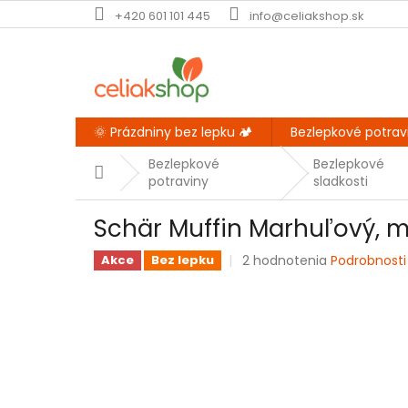
Prejsť
+420 601 101 445
info@celiakshop.sk
na
obsah
🌞 Prázdniny bez lepku 🏕️
Bezlepkové potrav
Bezlepkové
Bezlepkové
Domov
potraviny
sladkosti
Schär Muffin Marhuľový, 
Priemerné
2 hodnotenia
Podrobnosti
Akce
Bez lepku
hodnotenie
produktu
je
4,5
z
5
hviezdičiek.