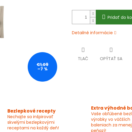
Pridať do ko
Detailné informácie
TLAČ
OPÝTAŤ SA
€1,09
–7 %
Extra výhodné b
Bezlepkové recepty
Vaše obľúbené bez
Nechajte sa inšpirovať
výrobky vo väčších
skvelými bezlepkovými
baleniach za menej
receptami na každý deň!
peňazí!