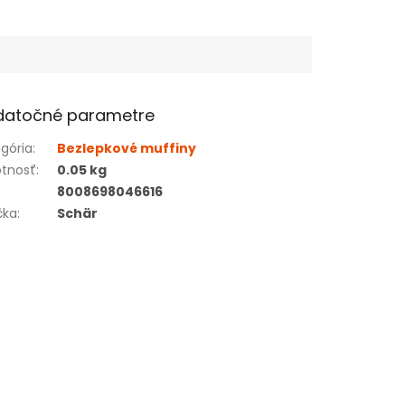
datočné parametre
gória
:
Bezlepkové muffiny
tnosť
:
0.05 kg
8008698046616
čka
:
Schär