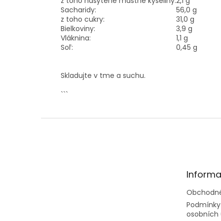
z toho nasýtené mastné kyseliny:
2,1 g
Sacharidy:
56,0 g
z toho cukry:
31,0 g
Bielkoviny:
3,9 g
Vláknina:
1,1 g
Soľ:
0,45 g
Skladujte v tme a suchu.
```
Z
á
p
ä
t
Informa
i
e
Obchodné
Podmínky
osobních 