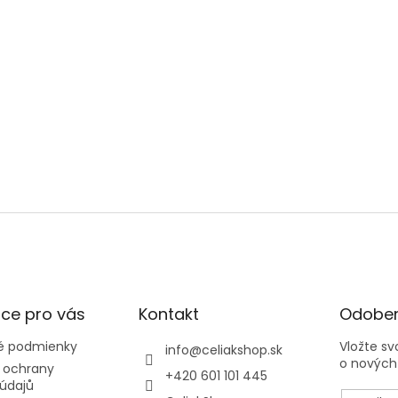
ce pro vás
Kontakt
Odober
 podmienky
Vložte s
info
@
celiakshop.sk
o nových
 ochrany
+420 601 101 445
údajů