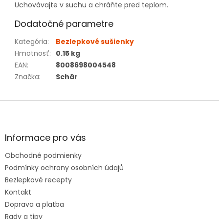
Uchovávajte v suchu a chráňte pred teplom.
Dodatočné parametre
Kategória
:
Bezlepkové sušienky
Hmotnosť
:
0.15 kg
EAN
:
8008698004548
Značka
:
Schär
Z
á
p
ä
Informace pro vás
t
Obchodné podmienky
i
e
Podmínky ochrany osobních údajů
Bezlepkové recepty
Kontakt
Doprava a platba
Rady a tipy