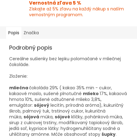
Vernostná zľava 5 %
Získajte až 5% zľavu na každý nákup s naším
vernostným programom.
Popis
Značka
Podrobný popis
Cereálne sušienky bez lepku polomačané v mliečnej
čokoláde.
Zloženie:
mliečna
čokoláda 29% ( kakao 35% min - cukor,
kakaové maslo, sušené plnotučné
mlieko
17%, kakaová
hmota 10%, sušené odtučnené mlieko 3,8%,
emulgátor:
sójový
lecitín, prírodná aróma), kukuričný
škrob, palmový tuk, trstinový cukor, kukuričná
múka,
sójová
múka,
sójové
klíčky, pohánková múka,
sirup z cukrovej trstiny, modifikovaný tapiokový škrob,
jedlá soľ, kypriace látky: hydrogenuhličitany sodné a
uhličitany amónne. Môže obsahovať stopy
šupky
.