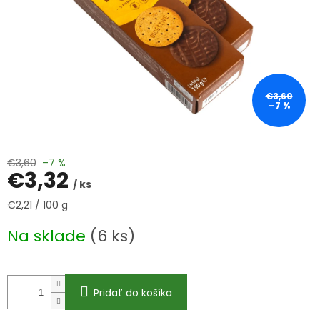
€3,60
–7 %
€3,60
–7 %
€3,32
/ ks
Jednotková
€2,21 / 100 g
cena:
Na sklade
(6 ks)
Pridať do košíka