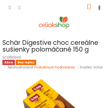
Prejsť
NÁKU
na
obsah
KOŠÍK
Schär Digestive choc cereálne
sušienky polomáčané 150 g
SCH160040
Akce
Bez lepku
Priemerné
Neohodnotené
Podrobnosti hodnotenia
Značka:
Schär
hodnotenie
produktu
je
0,0
z
5
hviezdičiek.