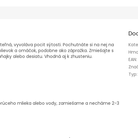
Do
teľná, vyvoláva pocit sýtosti. Pochutnáte si na nej na
Kate
polievok a omáčok, podobne ako zápražka. Zmiešajte s
Hmo
ajky alebo desiatu. Vhodná aj k zhusteniu.
EAN
:
Zna
Typ
:
horúceho mlieka alebo vody, zamiešame a necháme 2-3