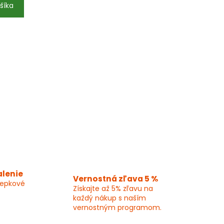
šíka
alenie
Vernostná zľava 5 %
lepkové
Získajte až 5% zľavu na
každý nákup s naším
vernostným programom.