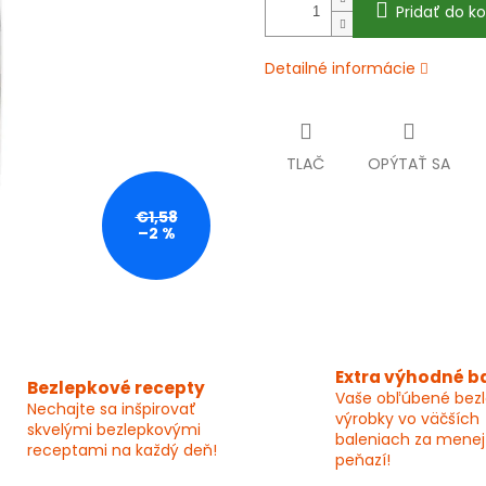
Pridať do ko
Detailné informácie
TLAČ
OPÝTAŤ SA
€1,58
–2 %
Extra výhodné b
Bezlepkové recepty
Vaše obľúbené bez
Nechajte sa inšpirovať
výrobky vo väčších
skvelými bezlepkovými
baleniach za menej
receptami na každý deň!
peňazí!