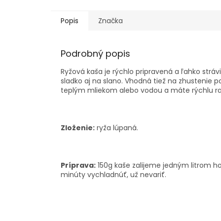
Popis
Značka
Podrobný popis
Ryžová kaša je rýchlo pripravená a ľahko strávi
sladko aj na slano. Vhodná tiež na zhustenie 
teplým mliekom alebo vodou a máte rýchlu raň
Zloženie:
ryža lúpaná.
Príprava:
150g kaše zalijeme jedným litrom 
minúty vychladnúť, už nevariť.