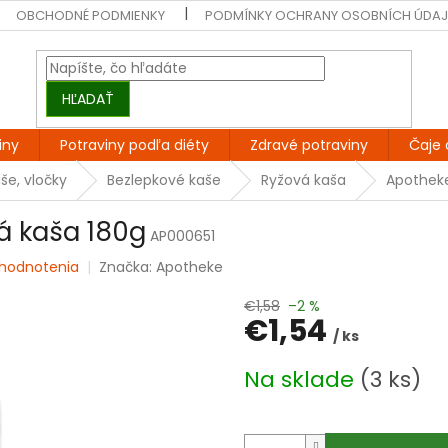
OBCHODNÉ PODMIENKY
PODMÍNKY OCHRANY OSOBNÍCH ÚDA
HĽADAŤ
iny
Potraviny podľa diéty
Zdravé potraviny
Čaje 
še, vločky
Bezlepkové kaše
Ryžová kaša
Apotheke
á kaša 180g
AP000651
 hodnotenia
Značka:
Apotheke
€1,58
–2 %
€1,54
/ ks
Jednotková
Na sklade
(3 ks)
cena: