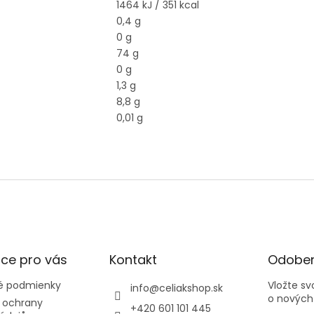
1464 kJ / 351 kcal
0,4 g
0 g
74 g
0 g
1,3 g
8,8 g
0,01 g
ce pro vás
Kontakt
Odober
 podmienky
Vložte s
info
@
celiakshop.sk
o nových
 ochrany
+420 601 101 445