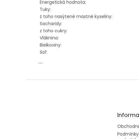
Energetická hodnota:
Tuky:
z toho nasýtené mastné kyseliny:
Sacharidy:
z toho cukry:
Vláknina:
Bielkoviny:
Soľ:
```
Z
á
p
ä
t
Informa
i
e
Obchodné
Podmínky