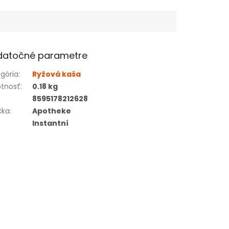
datočné parametre
gória
:
Ryžová kaša
tnosť
:
0.18 kg
8595178212628
čka
:
Apotheke
Instantní