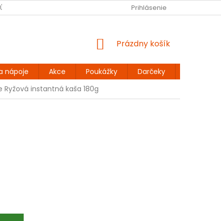
JŮ
BEZLEPKOVÉ RECEPTY
KONTAKT
Prihlásenie
DOPRAVA A PLATBA
NÁKUPNÝ
Prázdny košík
KOŠÍK
a nápoje
Akce
Poukážky
Darčeky
Extra výh
 Ryžová instantná kaša 180g