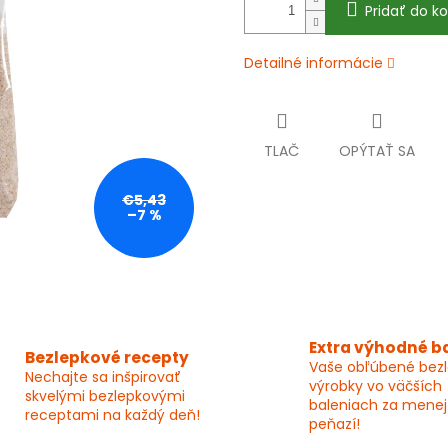
Pridať do ko
Detailné informácie
TLAČ
OPÝTAŤ SA
€5,43
–7 %
Extra výhodné b
Bezlepkové recepty
Vaše obľúbené bez
Nechajte sa inšpirovať
výrobky vo väčších
skvelými bezlepkovými
baleniach za menej
receptami na každý deň!
peňazí!