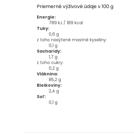
Priemerné výživové údaje v 100 g
Energie:
789 kJ / 189 kcal
Tuky:
0,6 g
z toho nasýtené mastné kyseliny:
0,1 g
Sacharidy:
1,7 g
z toho cukry:
0,2 g
Vláknina:
85,2 g
Bielkoviny:
2,4 g
Soľ:
0,1 g