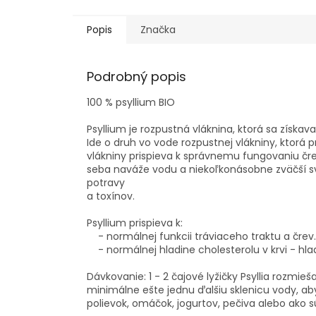
Popis
Značka
Podrobný popis
100 % psyllium BIO
Psyllium je rozpustná vláknina, ktorá sa získa
Ide o druh vo vode rozpustnej vlákniny, ktorá 
vlákniny prispieva k správnemu fungovaniu čre
seba naváže vodu a niekoľkonásobne zväčší sv
potravy
a to
Psyllium prispieva k:
- normálnej funkcii tráviaceho traktu a črev.
- normálnej hladine cholesterolu v krvi - hlad
Dávkovanie: 1 - 2 čajové lyžičky Psyllia rozmieš
minimálne ešte jednu ďalšiu sklenicu vody, ab
polievok, omáčok, jogurtov, pečiva alebo ako