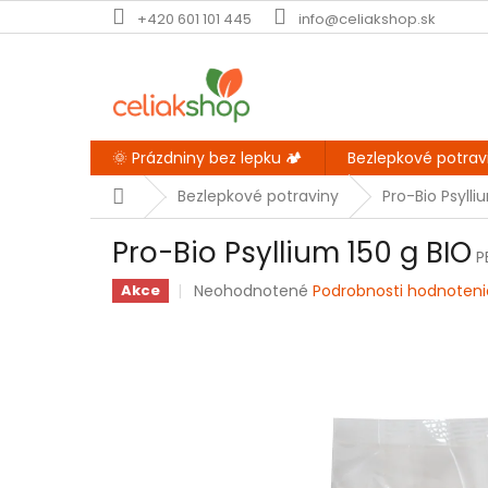
Prejsť
+420 601 101 445
info@celiakshop.sk
na
obsah
🌞 Prázdniny bez lepku 🏕️
Bezlepkové potrav
Domov
Bezlepkové potraviny
Pro-Bio Psylli
Pro-Bio Psyllium 150 g BIO
P
Priemerné
Neohodnotené
Podrobnosti hodnoteni
Akce
hodnotenie
produktu
je
0,0
z
5
hviezdičiek.