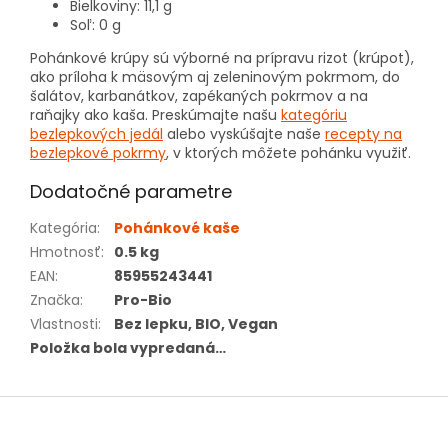
Bielkoviny: 11,1 g
Soľ: 0 g
Pohánkové krúpy sú výborné na prípravu rizot (krúpot),
ako príloha k mäsovým aj zeleninovým pokrmom, do
šalátov, karbanátkov, zapékaných pokrmov a na
raňajky ako kaša. Preskúmajte našu
kategóriu
bezlepkových jedál
alebo vyskúšajte naše
recepty na
bezlepkové pokrmy
, v ktorých môžete pohánku využiť.
Dodatočné parametre
Kategória
:
Pohánkové kaše
Hmotnosť
:
0.5 kg
EAN
:
85955243441
Značka
:
Pro-Bio
Vlastnosti
:
Bez lepku, BIO, Vegan
Položka bola vypredaná…
Z
á