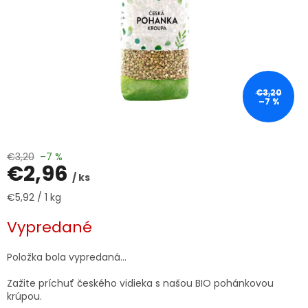
€3,20
–7 %
€3,20
–7 %
€2,96
/ ks
Jednotková
€5,92 / 1 kg
cena:
Vypredané
Položka bola vypredaná…
Zažite príchuť českého vidieka s našou BIO pohánkovou
krúpou.