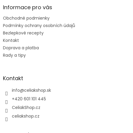
p
ä
Informace pro vás
t
Obchodné podmienky
i
e
Podmínky ochrany osobních údajů
Bezlepkové recepty
Kontakt
Doprava a platba
Rady a tipy
Kontakt
info
@
celiakshop.sk
+420 601 101 445
CeliakShop.cz
celiakshop.cz