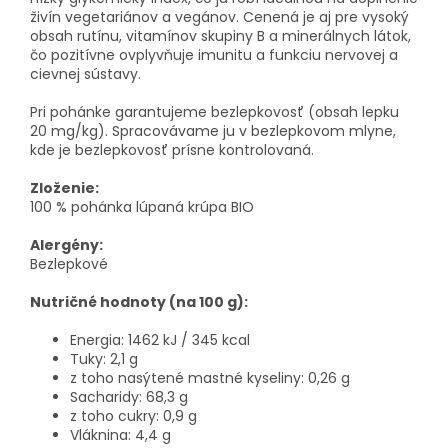
živín vegetariánov a vegánov. Cenená je aj pre vysoký
obsah rutínu, vitamínov skupiny B a minerálnych látok,
čo pozitívne ovplyvňuje imunitu a funkciu nervovej a
cievnej sústavy.
Pri pohánke garantujeme bezlepkovosť (obsah lepku
20 mg/kg). Spracovávame ju v bezlepkovom mlyne,
kde je bezlepkovosť prísne kontrolovaná.
Zloženie:
100 % pohánka lúpaná krúpa BIO
Alergény:
Bezlepkové
Nutričné hodnoty (na 100 g):
Energia: 1462 kJ / 345 kcal
Tuky: 2,1 g
z toho nasýtené mastné kyseliny: 0,26 g
Sacharidy: 68,3 g
z toho cukry: 0,9 g
Vláknina: 4,4 g