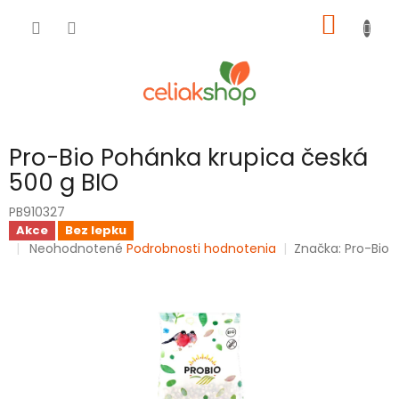
Prejsť
NÁKU
na
obsah
KOŠÍK
Pro-Bio Pohánka krupica česká
500 g BIO
PB910327
Akce
Bez lepku
Priemerné
Neohodnotené
Podrobnosti hodnotenia
Značka:
Pro-Bio
hodnotenie
produktu
je
0,0
z
5
hviezdičiek.