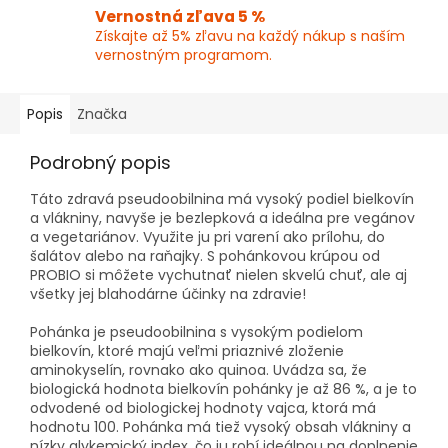
Vernostná zľava 5 %
Získajte až 5% zľavu na každý nákup s naším
vernostným programom.
Popis
Značka
Podrobný popis
Táto zdravá pseudoobilnina má vysoký podiel bielkovín
a vlákniny, navyše je bezlepková a ideálna pre vegánov
a vegetariánov. Využite ju pri varení ako prílohu, do
šalátov alebo na raňajky. S pohánkovou krúpou od
PROBIO si môžete vychutnať nielen skvelú chuť, ale aj
všetky jej blahodárne účinky na zdravie!
Pohánka je pseudoobilnina s vysokým podielom
bielkovín, ktoré majú veľmi priaznivé zloženie
aminokyselín, rovnako ako quinoa. Uvádza sa, že
biologická hodnota bielkovín pohánky je až 86 %, a je to
odvodené od biologickej hodnoty vajca, ktorá má
hodnotu 100. Pohánka má tiež vysoký obsah vlákniny a
nízky glykemický index, čo ju robí ideálnou na doplnenie