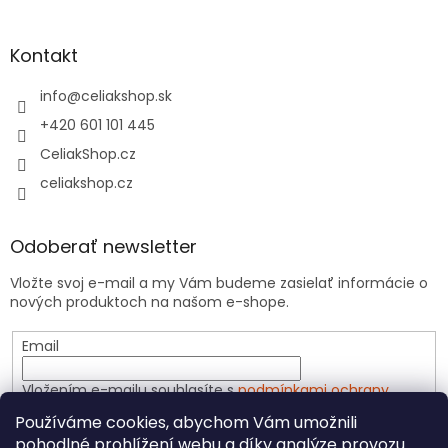
Kontakt
info
@
celiakshop.sk
+420 601 101 445
CeliakShop.cz
celiakshop.cz
Odoberať newsletter
Vložte svoj e-mail a my Vám budeme zasielať informácie o
nových produktoch na našom e-shope.
Email
Vložením e-mailu souhlasíte s
podmínkami ochrany
osobních údajů
Používáme cookies, abychom Vám umožnili
pohodlné prohlížení webu a díky analýze provozu