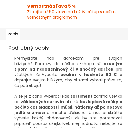
Vernostná zľava 5 %
Získajte až 5% zľavu na každý nákup s naším
vernostným programom.
Popis
Podrobný popis
Premýšľate nad darčekom pre svojich
blízkych?
Poukazy do nášho e-shopu sú
skvelým
tipom na narodeninový či vianočný darček
pre
všetkých!
🥳Vyberte
poukaz v hodnote 80 €
a
doprajte svojim blízkym, aby si sami vybrali práve to,
čo potrebujú!
A že je z čoho vyberať!
Náš
sortiment
zahŕňa všetko
od
základných surovín
ako sú
bezlepkové múky a
pečivo cez sladkosti, müsli, nátierky až po hotové
jedlá a zmesi
a mnoho ďalšieho.
U nás si skrátka
vyberie každý obdarovaný!
Ak by ste potrebovali
pripraviť poukaz akejkoľvek inej hodnoty, nebojte sa