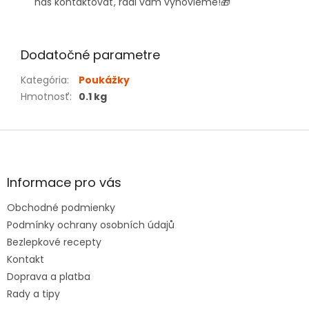
nás kontaktovať, radi vám vyhovieme!
🎁
Dodatočné parametre
Kategória
:
Poukážky
Hmotnosť
:
0.1 kg
Z
á
p
ä
Informace pro vás
t
Obchodné podmienky
i
e
Podmínky ochrany osobních údajů
Bezlepkové recepty
Kontakt
Doprava a platba
Rady a tipy