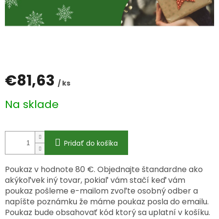
€81,63
/ ks
Jednotková
Na sklade
cena:
Pridať do košíka
Poukaz v hodnote 80 €.
Objednajte štandardne ako
akýkoľvek iný tovar, pokiaľ vám stačí keď vám
poukaz pošleme e-mailom zvoľte osobný odber a
napíšte poznámku že máme poukaz posla do emailu.
Poukaz bude obsahovať kód ktorý sa uplatní v košíku.